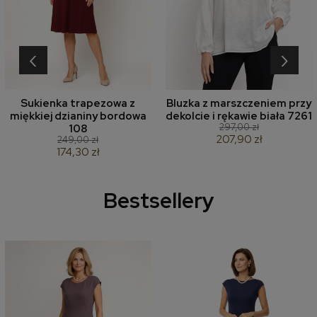
‹
›
Sukienka trapezowa z
Bluzka z marszczeniem przy
miękkiej dzianiny bordowa
dekolcie i rękawie biała 7261
297,00 zł
108
207,90 zł
249,00 zł
174,30 zł
Bestsellery