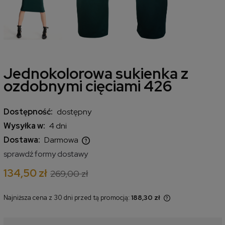
Jednokolorowa sukienka z
ozdobnymi cięciami 426
Dostępność:
dostępny
Wysyłka w:
4 dni
Dostawa:
Darmowa
Cena nie zawiera ewentualnych kosztów płatności
sprawdź formy dostawy
134,50 zł
269,00 zł
Najniższa cena z 30 dni przed tą promocją:
188,30 zł
Jeżeli produkt jest sprzedawany
krócej niż 30 dni, wyświetlana jest