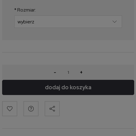
najniższa cena od momentu, kiedy
produkt pojawił się w sprzedaży.
*
Rozmiar:
-
+
dodaj do koszyka