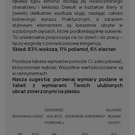
rękawy typu kimono dodają jej nowoczesnego
charakteru i lekkości. Dekolt w kształcie litery V
(serek) delikatnie wydłuża szyję, nadając całości
kobiecego wyrazu. Praktycznym, a zarazem
stylowym elementem są kieszenie ukryte w
ozdobnych cięciach, które podkreślają linię sukienki.
To uniwersalna propozycja na co dzień i do pracy –
łączy wygodę z ponadczasową elegancją.
Skład: 83% wiskoza, 11% poliamid, 6% elastan
Poniższa tabela wymiarów pomoże Ci zdecydować,
który rozmiar wybrać. Wszystkie wartości podane są
w centymetrach.
Nasza sugestia: porównaj wymiary podane w
tabeli z wymiarami Twoich ulubionych
ubrań zmierzonymi na płasko.
SZEROKOŚĆ
DŁUGOŚĆ
ROZMIAR
DŁUGOŚĆ
W KLATCE
SZEROKOŚĆ W BIODRACH
RĘKAWA
PIERSIOWEJ
OD SZYI
38
100
46
50
60