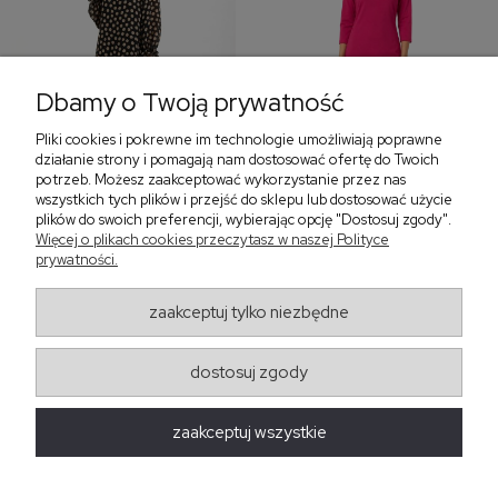
Dbamy o Twoją prywatność
Pliki cookies i pokrewne im technologie umożliwiają poprawne
‹
›
działanie strony i pomagają nam dostosować ofertę do Twoich
potrzeb. Możesz zaakceptować wykorzystanie przez nas
wszystkich tych plików i przejść do sklepu lub dostosować użycie
plików do swoich preferencji, wybierając opcję "Dostosuj zgody".
Więcej o plikach cookies przeczytasz w naszej Polityce
Sukienka z falbaną i
Sukienka z dekoltem w
prywatności.
bufiastym rękawem w
serek, fuksja 566
grochy 577
299,00 zł
579,00 zł
zaakceptuj tylko niezbędne
405,30 zł
dostosuj zgody
Regulaminy
zaakceptuj wszystkie
Obsługa zamówień
Moda Damska Sabina