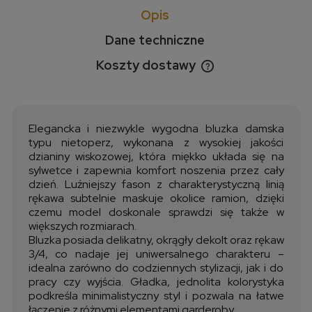
Opis
Dane techniczne
Koszty dostawy
Cena nie zawiera ewentualnych kosztów płatności
Elegancka i niezwykle wygodna bluzka damska
typu nietoperz, wykonana z wysokiej jakości
dzianiny wiskozowej, która miękko układa się na
sylwetce i zapewnia komfort noszenia przez cały
dzień. Luźniejszy fason z charakterystyczną linią
rękawa subtelnie maskuje okolice ramion, dzięki
czemu model doskonale sprawdzi się także w
większych rozmiarach.
Bluzka posiada delikatny, okrągły dekolt oraz rękaw
3/4, co nadaje jej uniwersalnego charakteru –
idealna zarówno do codziennych stylizacji, jak i do
pracy czy wyjścia. Gładka, jednolita kolorystyka
podkreśla minimalistyczny styl i pozwala na łatwe
łączenie z różnymi elementami garderoby.