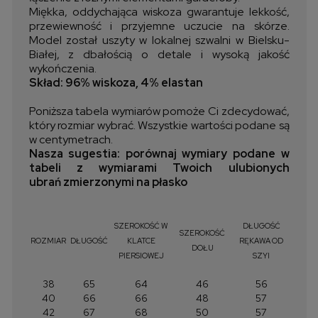
Miękka, oddychająca wiskoza gwarantuje lekkość,
przewiewność i przyjemne uczucie na skórze.
Model został uszyty w lokalnej szwalni w Bielsku-
Białej, z dbałością o detale i wysoką jakość
wykończenia.
Skład: 96% wiskoza, 4% elastan
Poniższa tabela wymiarów pomoże Ci zdecydować,
który rozmiar wybrać. Wszystkie wartości podane są
w centymetrach.
Nasza sugestia: porównaj wymiary podane w
tabeli z wymiarami Twoich ulubionych
ubrań zmierzonymi na płasko
SZEROKOŚĆ W
DŁUGOŚĆ
SZEROKOŚĆ
ROZMIAR
DŁUGOŚĆ
KLATCE
RĘKAWA OD
DOŁU
PIERSIOWEJ
SZYI
38
65
64
46
56
40
66
66
48
57
42
67
68
50
57