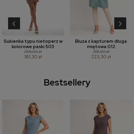
‹
›
Sukienka typu nietoperz w
Bluza z kapturem długa
kolorowe paski 503
miętowa 012
259,00 zł
319,00 zł
181,30 zł
223,30 zł
Bestsellery