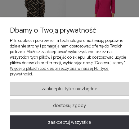
Dbamy o Twoją prywatność
Pliki cookies i pokrewne im technologie umożliwiają poprawne
‹
›
działanie strony i pomagają nam dostosować ofertę do Twoich
potrzeb. Możesz zaakceptować wykorzystanie przez nas
wszystkich tych plików i przejść do sklepu lub dostosować użycie
plików do swoich preferencji, wybierając opcję "Dostosuj zgody".
Sukienka z falbaną i
Sukienka z dekoltem w
Więcej o plikach cookies przeczytasz w naszej Polityce
bufiastym rękawem w
serek, fuksja 566
prywatności.
grochy 577
299,00 zł
579,00 zł
zaakceptuj tylko niezbędne
405,30 zł
dostosuj zgody
Regulaminy
zaakceptuj wszystkie
Obsługa zamówień
Moda Damska Sabina