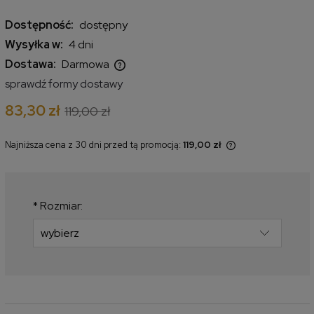
Dostępność:
dostępny
Wysyłka w:
4 dni
Dostawa:
Darmowa
Cena nie zawiera ewentualnych kosztów płatności
sprawdź formy dostawy
83,30 zł
119,00 zł
Najniższa cena z 30 dni przed tą promocją:
119,00 zł
Jeżeli produkt jest sprzedawany
krócej niż 30 dni, wyświetlana jest
najniższa cena od momentu, kiedy
produkt pojawił się w sprzedaży.
*
Rozmiar: