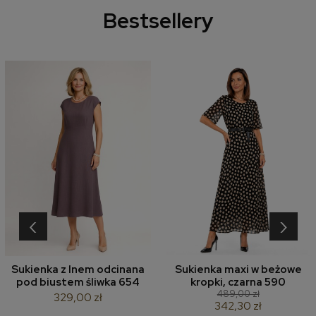
Bestsellery
‹
›
Sukienka z lnem odcinana
Sukienka maxi w beżowe
pod biustem śliwka 654
kropki, czarna 590
489,00 zł
329,00 zł
342,30 zł