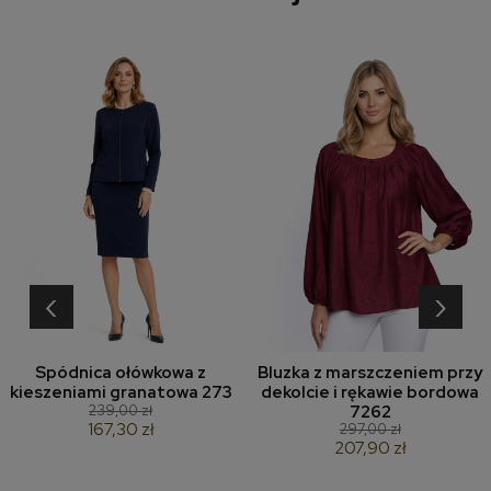
‹
›
Spódnica ołówkowa z
Bluzka z marszczeniem przy
kieszeniami granatowa 273
dekolcie i rękawie bordowa
239,00 zł
7262
167,30 zł
297,00 zł
207,90 zł