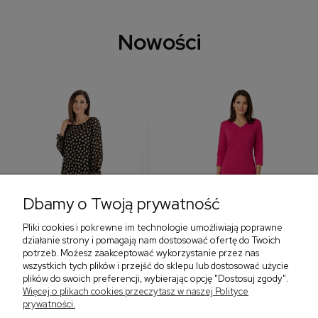
Nowości
Dbamy o Twoją prywatność
Pliki cookies i pokrewne im technologie umożliwiają poprawne
‹
›
działanie strony i pomagają nam dostosować ofertę do Twoich
potrzeb. Możesz zaakceptować wykorzystanie przez nas
wszystkich tych plików i przejść do sklepu lub dostosować użycie
plików do swoich preferencji, wybierając opcję "Dostosuj zgody".
Sukienka z falbaną i
Sukienka z dekoltem w
Więcej o plikach cookies przeczytasz w naszej Polityce
bufiastym rękawem w
serek, fuksja 566
prywatności.
grochy 577