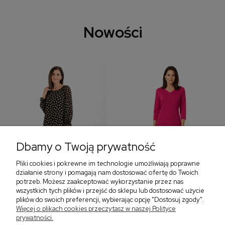
Nowości
Dbamy o Twoją prywatność
Pliki cookies i pokrewne im technologie umożliwiają poprawne
‹
›
działanie strony i pomagają nam dostosować ofertę do Twoich
potrzeb. Możesz zaakceptować wykorzystanie przez nas
wszystkich tych plików i przejść do sklepu lub dostosować użycie
plików do swoich preferencji, wybierając opcję "Dostosuj zgody".
Sukienka z falbaną i
Sukienka z dekoltem w
Więcej o plikach cookies przeczytasz w naszej Polityce
bufiastym rękawem w
serek, fuksja 566
prywatności.