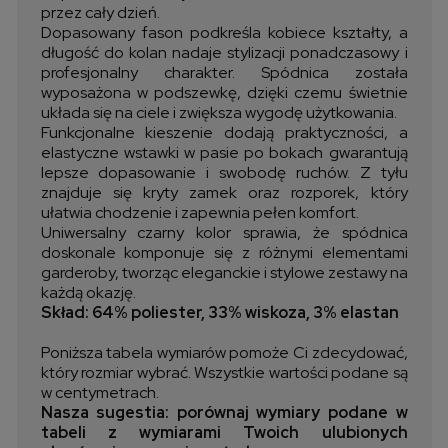
przez cały dzień.
Dopasowany fason podkreśla kobiece kształty, a
długość do kolan nadaje stylizacji ponadczasowy i
profesjonalny charakter. Spódnica została
wyposażona w podszewkę, dzięki czemu świetnie
układa się na ciele i zwiększa wygodę użytkowania.
Funkcjonalne kieszenie dodają praktyczności, a
elastyczne wstawki w pasie po bokach gwarantują
lepsze dopasowanie i swobodę ruchów. Z tyłu
znajduje się kryty zamek oraz rozporek, który
ułatwia chodzenie i zapewnia pełen komfort.
Uniwersalny czarny kolor sprawia, że spódnica
doskonale komponuje się z różnymi elementami
garderoby, tworząc eleganckie i stylowe zestawy na
każdą okazję.
Skład: 64% poliester, 33% wiskoza, 3% elastan
Poniższa tabela wymiarów pomoże Ci zdecydować,
który rozmiar wybrać. Wszystkie wartości podane są
w centymetrach.
Nasza sugestia: porównaj wymiary podane w
tabeli z wymiarami Twoich ulubionych