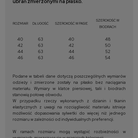
ubrań zmierzonymi na płasko.
SZEROKOŚĆ W
ROZMIAR
DŁUGOŚĆ
SZEROKOŚĆ W PASIE
BIODRACH
40
63
40
48
42
63
42
50
44
63
44
52
46
63
46
54
Podane w tabeli dane dotyczą poszczególnych wymiarów
odzieży i zmierzone zostały na płasko bez naciągania
materiału. Wymiary w klatce piersiowej, talii i biodrach
stanowią połowę obwodu.
W przypadku rzeczy wykonanych z dzianin i tkanin
elastycznych z uwagi na rozciągliwość materiału istnieje
możliwość dopasowania sylwetki do więcej niż jednego
rozmiaru w zależności od indywidualnych preferencji.
W ramach rozmiaru mogą wystąpić rozbieżności w
wymiarach, mieszczące się w granicach tolerancji.