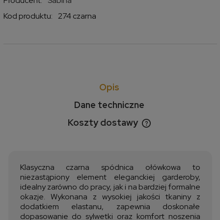
Producent:
Sabina
Kod produktu:
274 czarna
Opis
Dane techniczne
Koszty dostawy
Cena nie zawiera ewentualnych kosztów płatności
Klasyczna czarna spódnica ołówkowa to
niezastąpiony element eleganckiej garderoby,
idealny zarówno do pracy, jak i na bardziej formalne
okazje. Wykonana z wysokiej jakości tkaniny z
dodatkiem elastanu, zapewnia doskonałe
dopasowanie do sylwetki oraz komfort noszenia