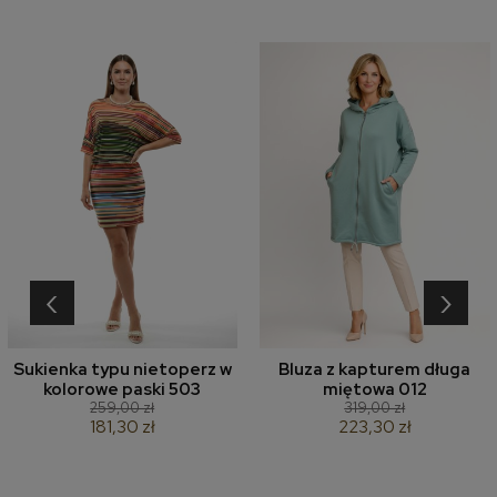
‹
›
Sukienka typu nietoperz w
Bluza z kapturem długa
kolorowe paski 503
miętowa 012
259,00 zł
319,00 zł
181,30 zł
223,30 zł