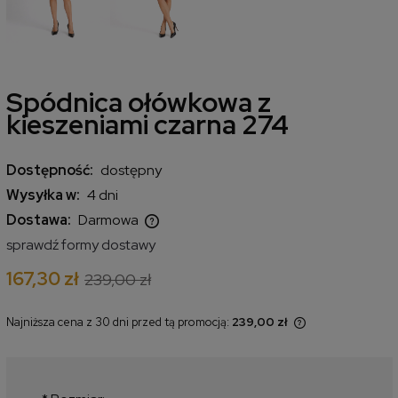
Spódnica ołówkowa z
kieszeniami czarna 274
Dostępność:
dostępny
Wysyłka w:
4 dni
Dostawa:
Darmowa
Cena nie zawiera ewentualnych kosztów płatności
sprawdź formy dostawy
167,30 zł
239,00 zł
Najniższa cena z 30 dni przed tą promocją:
239,00 zł
Jeżeli produkt jest sprzedawany
krócej niż 30 dni, wyświetlana jest
najniższa cena od momentu, kiedy
produkt pojawił się w sprzedaży.