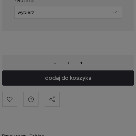
*
Rozmiar:
-
+
dodaj do koszyka