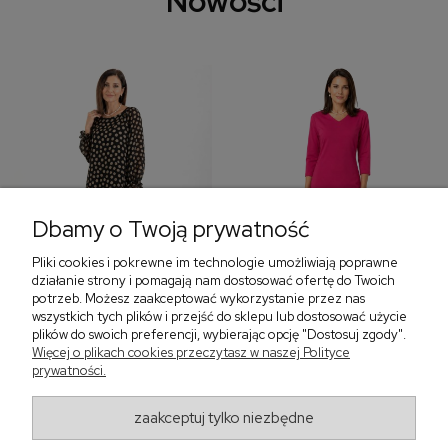
Nowości
Dbamy o Twoją prywatność
Pliki cookies i pokrewne im technologie umożliwiają poprawne
‹
›
działanie strony i pomagają nam dostosować ofertę do Twoich
potrzeb. Możesz zaakceptować wykorzystanie przez nas
wszystkich tych plików i przejść do sklepu lub dostosować użycie
plików do swoich preferencji, wybierając opcję "Dostosuj zgody".
Sukienka z falbaną i
Sukienka z dekoltem w
Więcej o plikach cookies przeczytasz w naszej Polityce
bufiastym rękawem w
serek, fuksja 566
prywatności.
grochy 577
299,00 zł
579,00 zł
zaakceptuj tylko niezbędne
405,30 zł