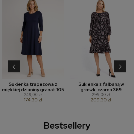
‹
›
Sukienka trapezowa z
Sukienka z falbaną w
miękkiej dzianiny granat 105
groszki czarna 369
249,00 zł
299,00 zł
174,30 zł
209,30 zł
Bestsellery