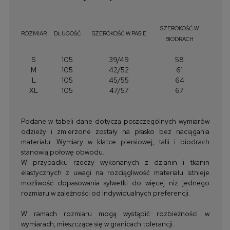
SZEROKOŚĆ W
ROZMIAR
DŁUGOŚĆ
SZEROKOŚĆ W PASIE
BIODRACH
S
105
39/49
58
M
105
42/52
61
L
105
45/55
64
XL
105
47/57
67
Podane w tabeli dane dotyczą poszczególnych wymiarów
odzieży i zmierzone zostały na płasko bez naciągania
materiału. Wymiary w klatce piersiowej, talii i biodrach
stanowią połowę obwodu.
W przypadku rzeczy wykonanych z dzianin i tkanin
elastycznych z uwagi na rozciągliwość materiału istnieje
możliwość dopasowania sylwetki do więcej niż jednego
rozmiaru w zależności od indywidualnych preferencji.
W ramach rozmiaru mogą wystąpić rozbieżności w
wymiarach, mieszczące się w granicach tolerancji.