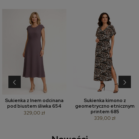
‹
›
Sukienka z lnem odcinana
Sukienka kimono z
pod biustem śliwka 654
geometryczno etnicznym
printem 685
329,00 zł
339,00 zł