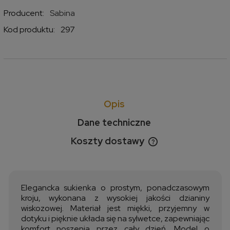
Producent:
Sabina
Kod produktu:
297
Opis
Dane techniczne
Koszty dostawy
Cena nie zawiera ewentualnych kosztów płatności
Elegancka sukienka o prostym, ponadczasowym
kroju, wykonana z wysokiej jakości dzianiny
wiskozowej. Materiał jest miękki, przyjemny w
dotyku i pięknie układa się na sylwetce, zapewniając
komfort noszenia przez cały dzień. Model o