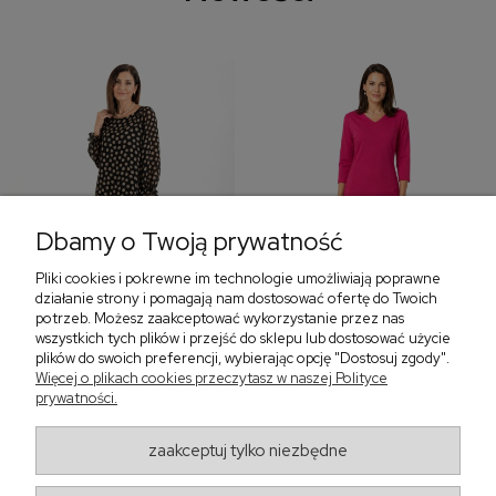
Dbamy o Twoją prywatność
Pliki cookies i pokrewne im technologie umożliwiają poprawne
‹
›
działanie strony i pomagają nam dostosować ofertę do Twoich
potrzeb. Możesz zaakceptować wykorzystanie przez nas
wszystkich tych plików i przejść do sklepu lub dostosować użycie
plików do swoich preferencji, wybierając opcję "Dostosuj zgody".
Sukienka z falbaną i
Sukienka z dekoltem w
Więcej o plikach cookies przeczytasz w naszej Polityce
bufiastym rękawem w
serek, fuksja 566
prywatności.
grochy 577
299,00 zł
579,00 zł
zaakceptuj tylko niezbędne
405,30 zł