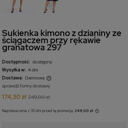
Sukienka kimono z dzianiny ze
ściągaczem przy rękawie
granatowa 297
Dostępność:
dostępny
Wysyłka w:
4 dni
Dostawa:
Darmowa
Cena nie zawiera ewentualnych kosztów płatności
sprawdź formy dostawy
174,30 zł
249,00 zł
Najniższa cena z 30 dni przed tą promocją:
249,00 zł
Jeżeli produkt jest sprzedawany
krócej niż 30 dni, wyświetlana jest
najniższa cena od momentu, kiedy