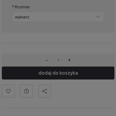
produkt pojawił się w sprzedaży.
*
Rozmiar:
-
+
dodaj do koszyka