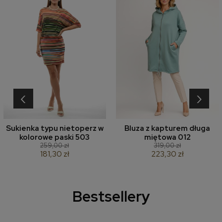
‹
›
Sukienka typu nietoperz w
Bluza z kapturem długa
kolorowe paski 503
miętowa 012
259,00 zł
319,00 zł
181,30 zł
223,30 zł
Bestsellery