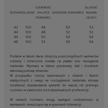
SZEROKOŚĆ
DŁUGOŚĆ
ROZMIAR
DŁUGOŚĆ
W KLATCE
SZEROKOŚĆ W BIODRACH
RĘKAWA
PIERSIOWEJ
OD SZYI
42
100
46
50
53
44
100
48
52
53
46
100
50
54
54
48
100
52
56
54
Podane w tabeli dane dotyczą poszczególnych wymiarów
odzieży i zmierzone zostały na płasko bez naciągania
materiału. Wymiary w klatce piersiowej, talii i biodrach
stanowią połowę obwodu.
W przypadku rzeczy wykonanych z dzianin i tkanin
elastycznych z uwagi na rozciągliwość materiału istnieje
możliwość dopasowania sylwetki do więcej niż jednego
rozmiaru w zależności od indywidualnych preferencji.
W ramach rozmiaru mogą wystąpić rozbieżności w
wymiarach, mieszczące się w granicach tolerancji.