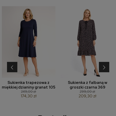
‹
›
Sukienka trapezowa z
Sukienka z falbaną w
miękkiej dzianiny granat 105
groszki czarna 369
249,00 zł
299,00 zł
174,30 zł
209,30 zł