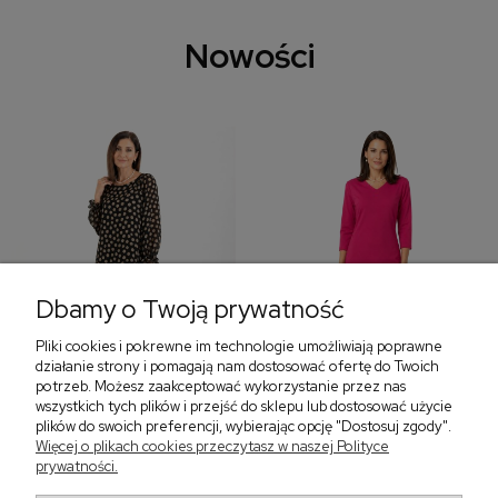
Nowości
Dbamy o Twoją prywatność
Pliki cookies i pokrewne im technologie umożliwiają poprawne
‹
›
działanie strony i pomagają nam dostosować ofertę do Twoich
potrzeb. Możesz zaakceptować wykorzystanie przez nas
wszystkich tych plików i przejść do sklepu lub dostosować użycie
plików do swoich preferencji, wybierając opcję "Dostosuj zgody".
Sukienka z falbaną i
Sukienka z dekoltem w
Więcej o plikach cookies przeczytasz w naszej Polityce
bufiastym rękawem w
serek, fuksja 566
prywatności.
grochy 577
299,00 zł