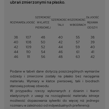
ubrań zmierzonymi na płasko.
SZEROKOŚĆ
DŁUGOŚĆ
SZEROKOŚĆ W
SZEROKOŚĆ
ROZMIAR
DŁUGOŚĆ
W KLATCE
RĘKAWA
TALII
W BIODRACH
PIERSIOWEJ
OD SZYI
38
107
48
40
55
38
40
108
50
42
57
39
42
109
52
44
59
40
44
110
54
46
61
41
46
111
56
48
63
42
Podane w tabeli dane dotyczą poszczególnych wymiarów
odzieży i zmierzone zostały na płasko bez naciągania
materiału. Wymiary w klatce piersiowej, talii i biodrach
stanowią połowę obwodu.
W przypadku rzeczy wykonanych z dzianin i tkanin
elastycznych z uwagi na rozciągliwość materiału istnieje
możliwość dopasowania sylwetki do więcej niż jednego
rozmiaru w zależności od indywidualnych preferencji.