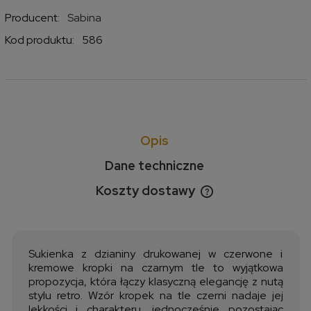
Producent:
Sabina
Kod produktu:
586
Opis
Dane techniczne
Koszty dostawy
Cena nie zawiera ewentualnych kosztów płatności
Sukienka z dzianiny drukowanej w czerwone i
kremowe kropki na czarnym tle to wyjątkowa
propozycja, która łączy klasyczną elegancję z nutą
stylu retro. Wzór kropek na tle czerni nadaje jej
lekkości i charakteru, jednocześnie pozostając