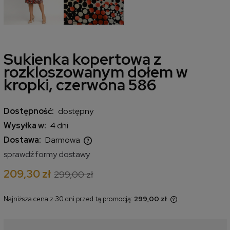
Sukienka kopertowa z
rozkloszowanym dołem w
kropki, czerwona 586
Dostępność:
dostępny
Wysyłka w:
4 dni
Dostawa:
Darmowa
Cena nie zawiera ewentualnych kosztów płatności
sprawdź formy dostawy
209,30 zł
299,00 zł
Najniższa cena z 30 dni przed tą promocją:
299,00 zł
Jeżeli produkt jest sprzedawany
krócej niż 30 dni, wyświetlana jest
najniższa cena od momentu, kiedy