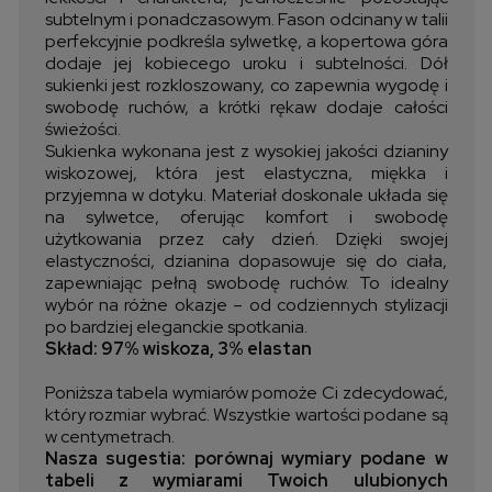
subtelnym i ponadczasowym. Fason odcinany w talii
perfekcyjnie podkreśla sylwetkę, a kopertowa góra
dodaje jej kobiecego uroku i subtelności. Dół
sukienki jest rozkloszowany, co zapewnia wygodę i
swobodę ruchów, a krótki rękaw dodaje całości
świeżości.
Sukienka wykonana jest z wysokiej jakości dzianiny
wiskozowej, która jest elastyczna, miękka i
przyjemna w dotyku. Materiał doskonale układa się
na sylwetce, oferując komfort i swobodę
użytkowania przez cały dzień. Dzięki swojej
elastyczności, dzianina dopasowuje się do ciała,
zapewniając pełną swobodę ruchów. To idealny
wybór na różne okazje – od codziennych stylizacji
po bardziej eleganckie spotkania.
Skład: 97% wiskoza, 3% elastan
Poniższa tabela wymiarów pomoże Ci zdecydować,
który rozmiar wybrać. Wszystkie wartości podane są
w centymetrach.
Nasza sugestia: porównaj wymiary podane w
tabeli z wymiarami Twoich ulubionych