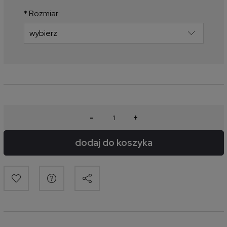
produkt pojawił się w sprzedaży.
*
Rozmiar:
-
+
dodaj do koszyka