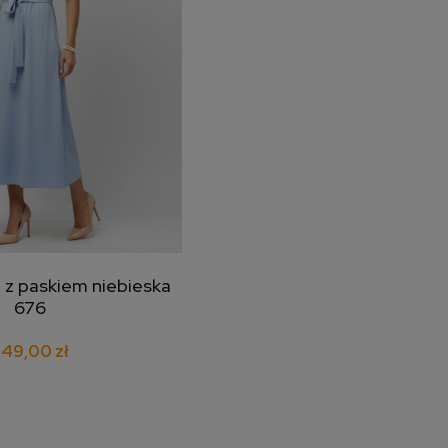
 z paskiem niebieska
j do koszyka
676
49,00 zł