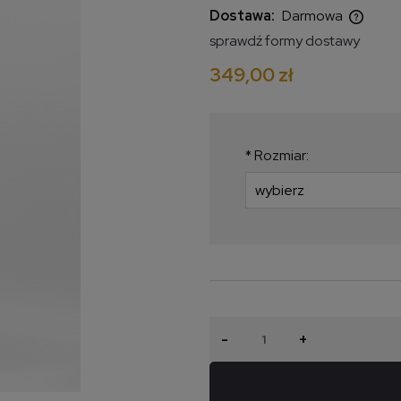
Dostawa:
Darmowa
sprawdź formy dostawy
Cena nie zawiera ewentualnych
349,00 zł
kosztów płatności
*
Rozmiar:
-
+