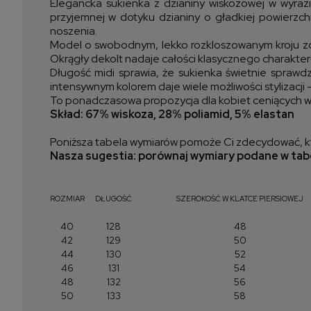
Elegancka sukienka z dzianiny wiskozowej w wyraz
przyjemnej w dotyku dzianiny o gładkiej powierzch
noszenia.
Model o swobodnym, lekko rozkloszowanym kroju zost
Okrągły dekolt nadaje całości klasycznego charakteru, 
Długość midi sprawia, że sukienka świetnie sprawdz
intensywnym kolorem daje wiele możliwości stylizacji
To ponadczasowa propozycja dla kobiet ceniących wyg
Skład: 67% wiskoza, 28% poliamid, 5% elastan
Poniższa tabela wymiarów pomoże Ci zdecydować, kt
Nasza sugestia: porównaj wymiary podane w tabe
ROZMIAR
DŁUGOŚĆ
SZEROKOŚĆ W KLATCE PIERSIOWEJ
40
128
48
42
129
50
44
130
52
46
131
54
48
132
56
50
133
58