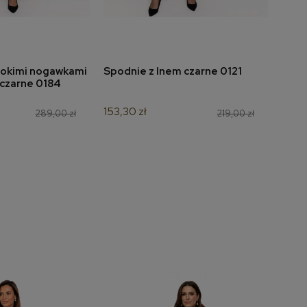
rokimi nogawkami
Spodnie z lnem czarne 0121
Spod
do koszyka
dodaj do koszyka
 czarne 0184
z pr
020
153,30 zł
289,00 zł
219,00 zł
202,