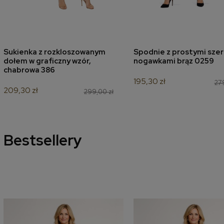
Sukienka z rozkloszowanym
Spodnie z prostymi szer
dodaj do koszyka
dodaj do koszyk
dołem w graficzny wzór,
nogawkami brąz 0259
chabrowa 386
195,30 zł
279
209,30 zł
299,00 zł
Bestsellery