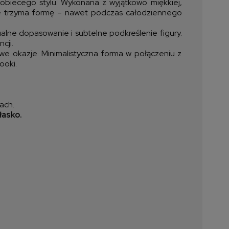
kobiecego stylu. Wykonana z wyjątkowo miękkiej,
nale trzyma formę – nawet podczas całodziennego
alne dopasowanie i subtelne podkreślenie figury.
cji.
owe okazje. Minimalistyczna forma w połączeniu z
ooki.
ach.
łasko.