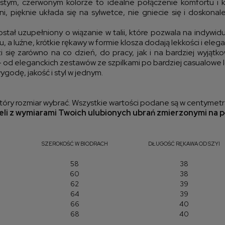
istym, czerwonym kolorze to idealne połączenie komfortu i 
ni, pięknie układa się na sylwetce, nie gniecie się i dosko
ał uzupełniony o wiązanie w talii, które pozwala na indywidu
a luźne, krótkie rękawy w formie klosza dodają lekkości i elegan
i się zarówno na co dzień, do pracy, jak i na bardziej wyjątk
 – od eleganckich zestawów ze szpilkami po bardziej casualowe l
odę, jakość i styl w jednym.
óry rozmiar wybrać. Wszystkie wartości podane są w centymetr
li z wymiarami Twoich ulubionych ubrań zmierzonymi na p
SZEROKOŚĆ W BIODRACH
DŁUGOŚĆ RĘKAWA OD SZYI
58
38
60
38
62
39
64
39
66
40
68
40