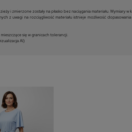
y i zmierzone zostały na płasko bez naciągania materiału. Wymiary w kla
ych z uwagi na rozciągliwość materiału istnieje możliwość dopasowania
ieszczące się w granicach tolerancji.
zualizacja AI)