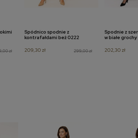
okimi
Spódnico spodnie z
Spodnie z sze
a
dodaj do koszyka
dodaj 
kontrafałdami beż 0222
w białe grochy
209,30 zł
202,30 zł
,00 zł
299,00 zł