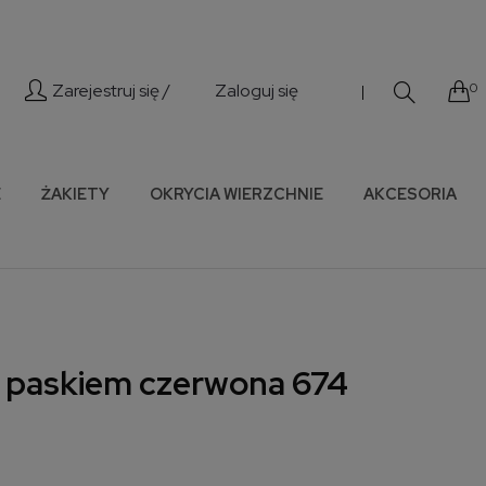
Zarejestruj się /
Zaloguj się
0
|
E
ŻAKIETY
OKRYCIA WIERZCHNIE
AKCESORIA
z paskiem czerwona 674