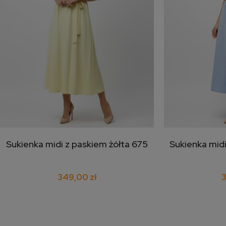
Sukienka midi z paskiem żółta 675
Sukienka midi
dodaj do koszyka
doda
349,00 zł
3