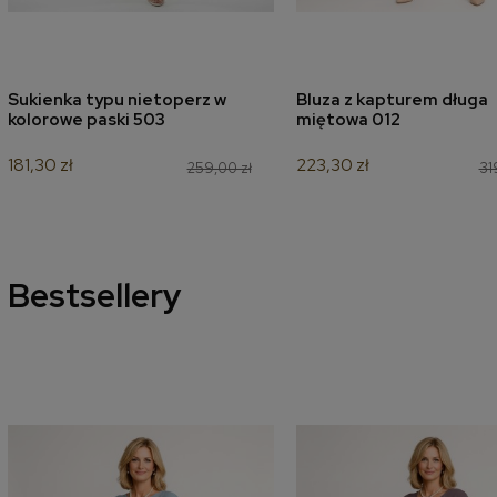
Sukienka typu nietoperz w
Bluza z kapturem długa
dodaj do koszyka
dodaj do koszyk
kolorowe paski 503
miętowa 012
181,30 zł
223,30 zł
259,00 zł
31
Bestsellery