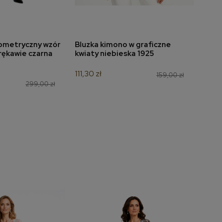
ometryczny wzór
Bluzka kimono w graficzne
Bluzk
do koszyka
dodaj do koszyka
 rękawie czarna
kwiaty niebieska 1925
czer
111,30 zł
139,3
159,00 zł
299,00 zł