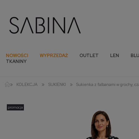
NOWOŚCI
WYPRZEDAŻ
OUTLET
LEN
BLU
TKANINY
»
»
»
KOLEKCJA
SUKIENKI
Sukienka z falbanami w grochy, c
promocja