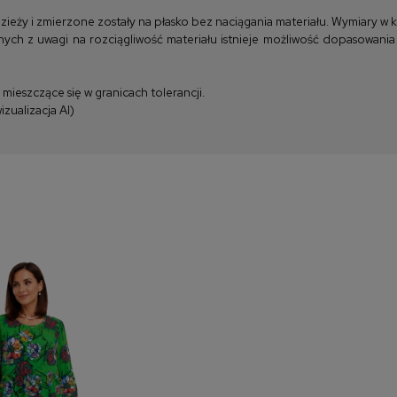
y i zmierzone zostały na płasko bez naciągania materiału. Wymiary w kla
ych z uwagi na rozciągliwość materiału istnieje możliwość dopasowania
ieszczące się w granicach tolerancji.
zualizacja AI)