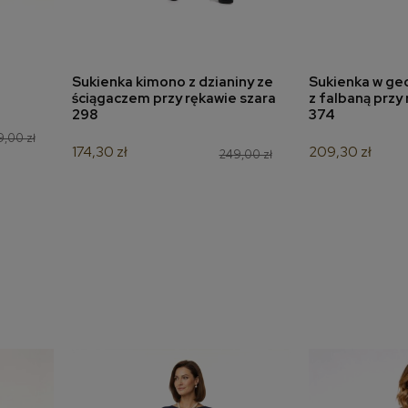
Sukienka kimono z dzianiny ze
Sukienka w ge
a
dodaj do koszyka
dodaj 
ściągaczem przy rękawie szara
z falbaną przy
298
374
9,00 zł
174,30 zł
209,30 zł
249,00 zł