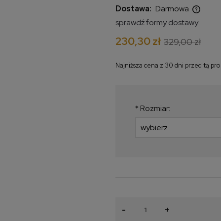
Dostawa:
Darmowa
sprawdź formy dostawy
Cena nie zawiera ewentualnych
230,30 zł
329,00 zł
kosztów płatności
Najniższa cena z 30 dni przed tą pr
Jeżeli produkt jes
krócej niż 30 dni, w
najniższa cena od 
*
Rozmiar:
produkt pojawił się 
-
+