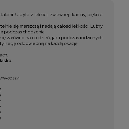
ztów płatności
ami. Uszyta z lekkiej, zwiewnej tkaniny, pięknie
nie się marszczą i nadają całości lekkości. Luźny
się podczas chodzenia.
ię zarówno na co dzień, jak i podczas rodzinnych
 stylizację odpowiednią na każdą okazję.
rach.
łasko.
AWA OD SZYI
6
6
7
7
8
8