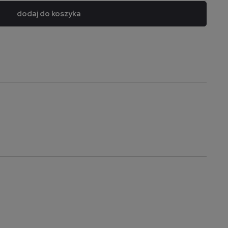
dodaj do koszyka
a nie zawiera ewentualnych