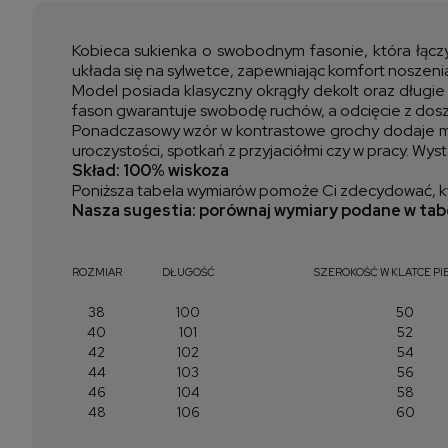
Kobieca sukienka o swobodnym fasonie, która łączy 
układa się na sylwetce, zapewniając komfort noszenia
Model posiada klasyczny okrągły dekolt oraz długie 
fason gwarantuje swobodę ruchów, a odcięcie z dosz
Ponadczasowy wzór w kontrastowe grochy dodaje mode
uroczystości, spotkań z przyjaciółmi czy w pracy. Wyst
Skład: 100% wiskoza
Poniższa tabela wymiarów pomoże Ci zdecydować, kt
Nasza sugestia: porównaj wymiary podane w tabe
ROZMIAR
DŁUGOŚĆ
SZEROKOŚĆ W KLATCE PI
38
100
50
40
101
52
42
102
54
44
103
56
46
104
58
48
106
60