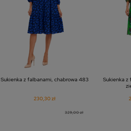
Sukienka z falbanami, chabrowa 483
Sukienka z 
dodaj do koszyka
doda
zi
230,30 zł
329,00 zł