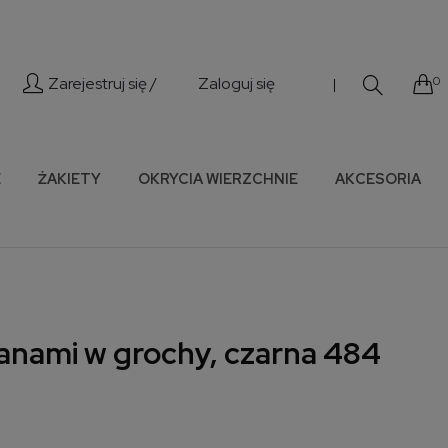
Zarejestruj się /
Zaloguj się
0
|
E
ŻAKIETY
OKRYCIA WIERZCHNIE
AKCESORIA
banami w grochy, czarna 484