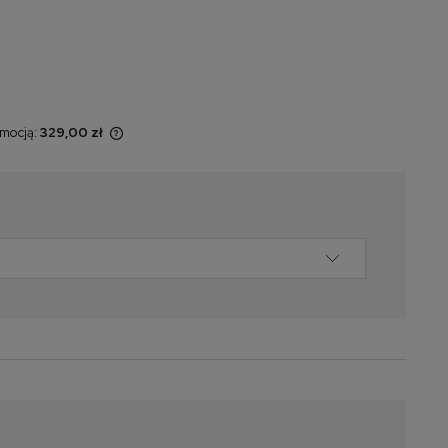
omocją:
329,00 zł
t sprzedawany
yświetlana jest
momentu, kiedy
w sprzedaży.