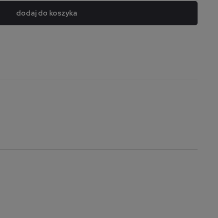
dodaj do koszyka
a nie zawiera ewentualnych