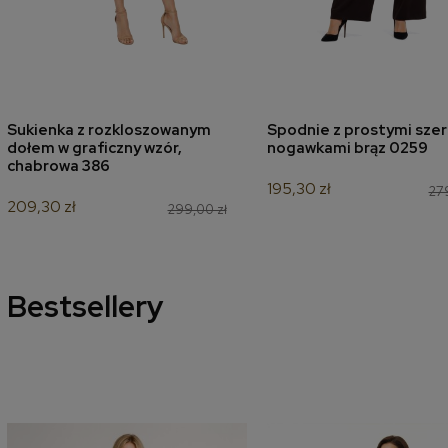
Sukienka z rozkloszowanym
Spodnie z prostymi szer
dodaj do koszyka
dodaj do koszyk
dołem w graficzny wzór,
nogawkami brąz 0259
chabrowa 386
195,30 zł
279
209,30 zł
299,00 zł
Bestsellery