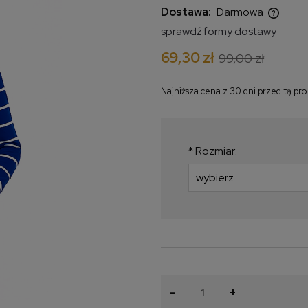
Dostawa:
Darmowa
sprawdź formy dostawy
Cena nie zawiera ewentualnych
69,30 zł
99,00 zł
kosztów płatności
Najniższa cena z 30 dni przed tą pr
Jeżeli produkt jest
krócej niż 30 dni, wy
najniższa cena od m
*
Rozmiar:
produkt pojawił się w
-
+