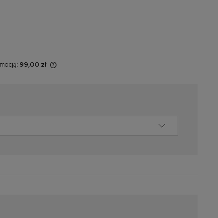
omocją:
99,00 zł
 sprzedawany
świetlana jest
omentu, kiedy
 sprzedaży.