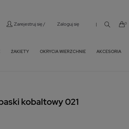
Zarejestruj się /
Zaloguj się
0
|
E
ŻAKIETY
OKRYCIA WIERZCHNIE
AKCESORIA
 paski kobaltowy 021