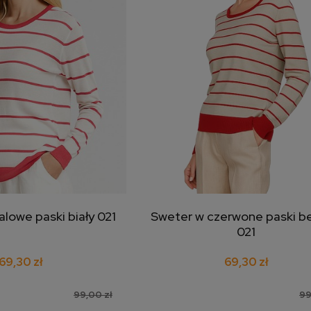
alowe paski biały 021
Sweter w czerwone paski b
j do koszyka
dodaj do koszyka
021
69,30 zł
69,30 zł
99,00 zł
99