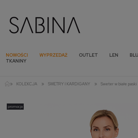
NOWOŚCI
WYPRZEDAŻ
OUTLET
LEN
BLU
TKANINY
»
»
»
KOLEKCJA
SWETRY I KARDIGANY
Sweter w białe paski
promocja