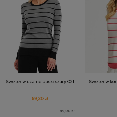
Sweter w czarne paski szary 021
Sweter w kor
dodaj do koszyka
doda
69,30 zł
99,00 zł