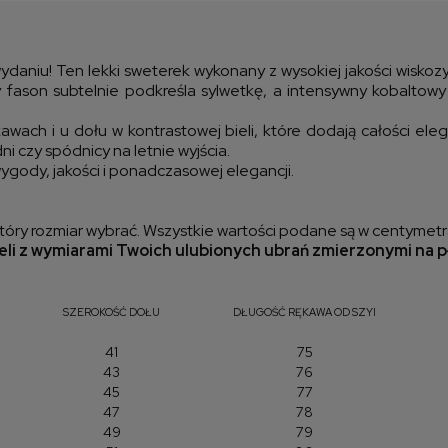
kos
ydaniu! Ten lekki sweterek wykonany z wysokiej jakości wiskozy
fason subtelnie podkreśla sylwetkę, a intensywny kobaltowy
wach i u dołu w kontrastowej bieli, które dodają całości eleg
dni czy spódnicy na letnie wyjścia.
ygody, jakości i ponadczasowej elegancji.
óry rozmiar wybrać. Wszystkie wartości podane są w centymetr
li z wymiarami Twoich ulubionych ubrań zmierzonymi na p
SZEROKOŚĆ DOŁU
DŁUGOŚĆ RĘKAWA OD SZYI
41
75
43
76
45
77
47
78
49
79