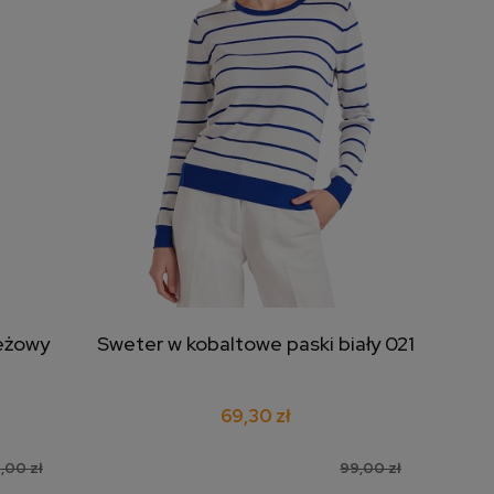
eżowy
Sweter w kobaltowe paski biały 021
dodaj do koszyka
69,30 zł
,00 zł
99,00 zł