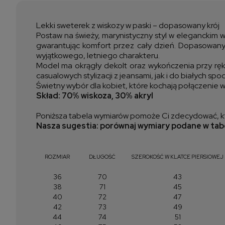
Lekki sweterek z wiskozy w paski – dopasowany krój
Postaw na świeży, marynistyczny styl w eleganckim w
gwarantując komfort przez cały dzień. Dopasowany 
wyjątkowego, letniego charakteru.
Model ma okrągły dekolt oraz wykończenia przy ręka
casualowych stylizacji z jeansami, jak i do białych spo
Świetny wybór dla kobiet, które kochają połączenie w
Skład: 70% wiskoza, 30% akryl
Poniższa tabela wymiarów pomoże Ci zdecydować, kt
Nasza sugestia: porównaj wymiary podane w tabe
ROZMIAR
DŁUGOŚĆ
SZEROKOŚĆ W KLATCE PIERSIOWEJ
36
70
43
38
71
45
40
72
47
42
73
49
44
74
51