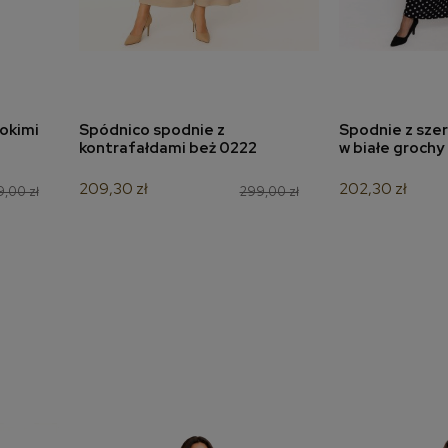
okimi
Spódnico spodnie z
Spodnie z sze
a
dodaj do koszyka
dodaj 
kontrafałdami beż 0222
w białe grochy
209,30 zł
202,30 zł
,00 zł
299,00 zł