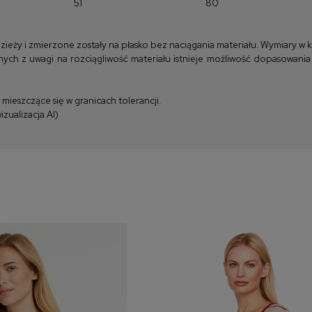
51
80
y i zmierzone zostały na płasko bez naciągania materiału. Wymiary w kla
ych z uwagi na rozciągliwość materiału istnieje możliwość dopasowania
ieszczące się w granicach tolerancji.
zualizacja AI)