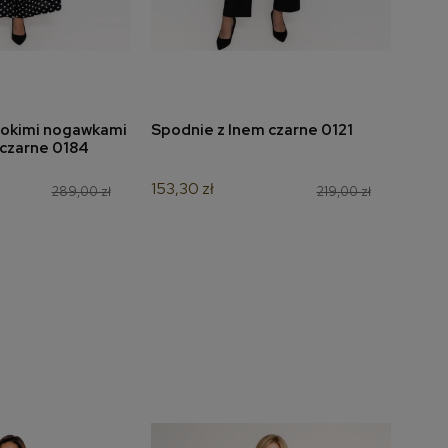
rokimi nogawkami
Spodnie z lnem czarne 0121
Spod
do koszyka
dodaj do koszyka
 czarne 0184
z pr
020
153,30 zł
289,00 zł
219,00 zł
202,