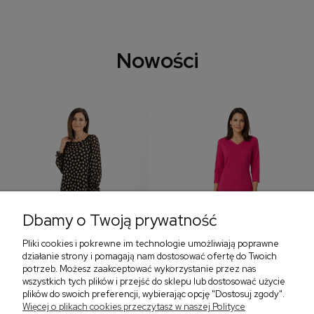
Nowości
Dbamy o Twoją prywatność
Pliki cookies i pokrewne im technologie umożliwiają poprawne
‹
›
działanie strony i pomagają nam dostosować ofertę do Twoich
potrzeb. Możesz zaakceptować wykorzystanie przez nas
wszystkich tych plików i przejść do sklepu lub dostosować użycie
plików do swoich preferencji, wybierając opcję "Dostosuj zgody".
Sukienka z falbaną i
Sukienka z dekoltem w
Więcej o plikach cookies przeczytasz w naszej Polityce