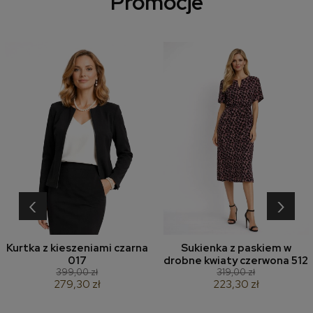
Promocje
‹
›
Kurtka z kieszeniami czarna
Sukienka z paskiem w
017
drobne kwiaty czerwona 512
399,00 zł
319,00 zł
279,30 zł
223,30 zł