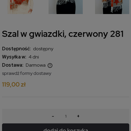
Szal w gwiazdki, czerwony 281
Dostępność:
dostępny
Wysyłka w:
4 dni
Dostawa:
Darmowa
Cena nie zawiera ewentualnych kosztów płatności
sprawdź formy dostawy
119,00 zł
-
+
dodaj do koszyka