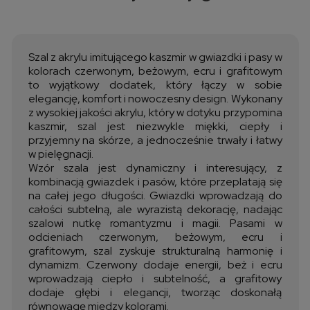
Cena nie zawiera ewentualnych kosztów płatności
Szal z akrylu imitującego kaszmir w gwiazdki i pasy w
kolorach czerwonym, beżowym, ecru i grafitowym
to wyjątkowy dodatek, który łączy w sobie
elegancję, komfort i nowoczesny design. Wykonany
z wysokiej jakości akrylu, który w dotyku przypomina
kaszmir, szal jest niezwykle miękki, ciepły i
przyjemny na skórze, a jednocześnie trwały i łatwy
w pielęgnacji.
Wzór szala jest dynamiczny i interesujący, z
kombinacją gwiazdek i pasów, które przeplatają się
na całej jego długości. Gwiazdki wprowadzają do
całości subtelną, ale wyrazistą dekorację, nadając
szalowi nutkę romantyzmu i magii. Pasami w
odcieniach czerwonym, beżowym, ecru i
grafitowym, szal zyskuje strukturalną harmonię i
dynamizm. Czerwony dodaje energii, beż i ecru
wprowadzają ciepło i subtelność, a grafitowy
dodaje głębi i elegancji, tworząc doskonałą
równowagę między kolorami.