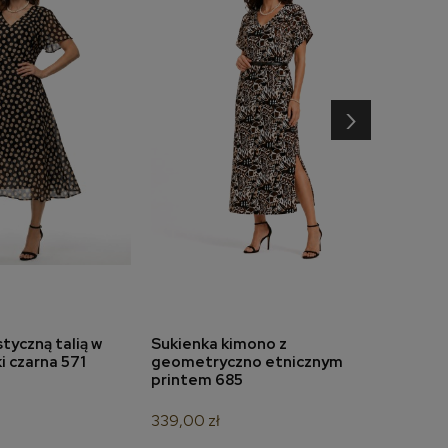
›
tyczną talią w
Sukienka kimono z
Suki
do koszyka
dodaj do koszyka
 czarna 571
geometryczno etnicznym
dołe
printem 685
349,
339,00 zł