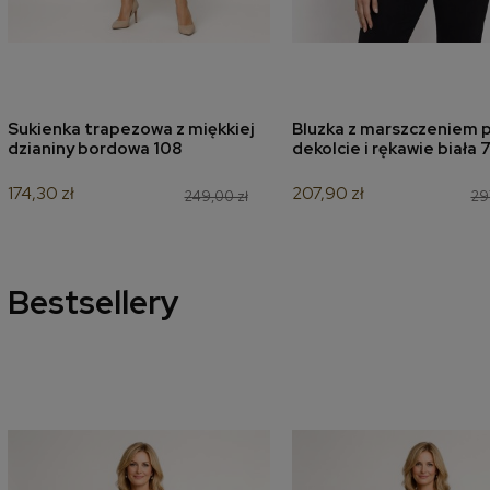
Sukienka trapezowa z miękkiej
Bluzka z marszczeniem p
dodaj do koszyka
dodaj do koszyk
dzianiny bordowa 108
dekolcie i rękawie biała 
174,30 zł
207,90 zł
249,00 zł
29
Bestsellery