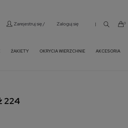
Zarejestruj się /
Zaloguj się
0
|
E
ŻAKIETY
OKRYCIA WIERZCHNIE
AKCESORIA
ż 224