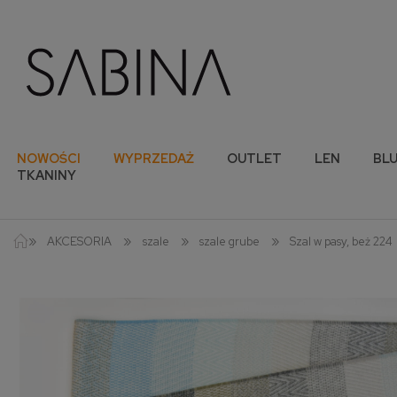
NOWOŚCI
WYPRZEDAŻ
OUTLET
LEN
BLU
TKANINY
»
»
»
»
AKCESORIA
szale
szale grube
Szal w pasy, beż 224