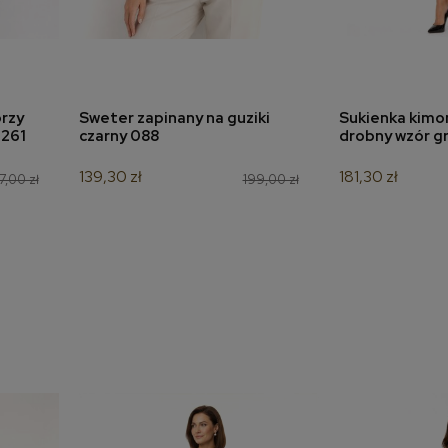
rzy
Sweter zapinany na guziki
Sukienka kimon
a
dodaj do koszyka
dodaj 
7261
czarny 088
drobny wzór g
139,30 zł
181,30 zł
7,00 zł
199,00 zł