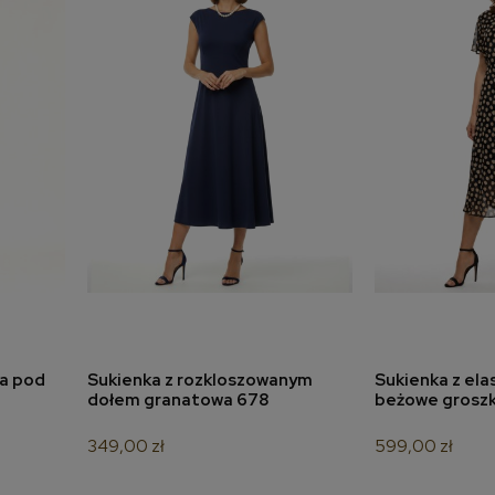
na pod
Sukienka z rozkloszowanym
Sukienka z elas
a
dodaj do koszyka
dodaj 
dołem granatowa 678
beżowe groszki
349,00 zł
599,00 zł