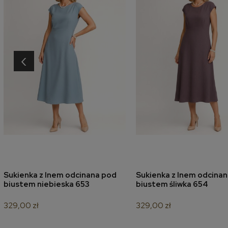
‹
Sukienka z lnem odcinana pod
Sukienka z lnem odcina
dodaj do koszyka
dodaj do koszyk
biustem niebieska 653
biustem śliwka 654
329,00 zł
329,00 zł