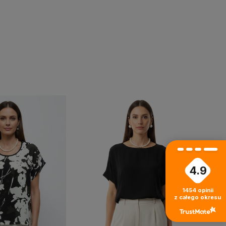
4.9
›
1454
opinii
z całego okresu