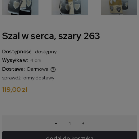
Szal w serca, szary 263
Dostępność:
dostępny
Wysyłka w:
4 dni
Dostawa:
Darmowa
Cena nie zawiera ewentualnych kosztów płatności
sprawdź formy dostawy
119,00 zł
-
+
dodaj do koszyka