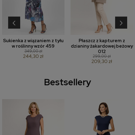
‹
›
Sukienka z wiązaniem z tyłu
Płaszcz z kapturem z
w roślinny wzór 459
dzianiny żakardowej beżowy
349,00 zł
012
244,30 zł
299,00 zł
209,30 zł
Bestsellery