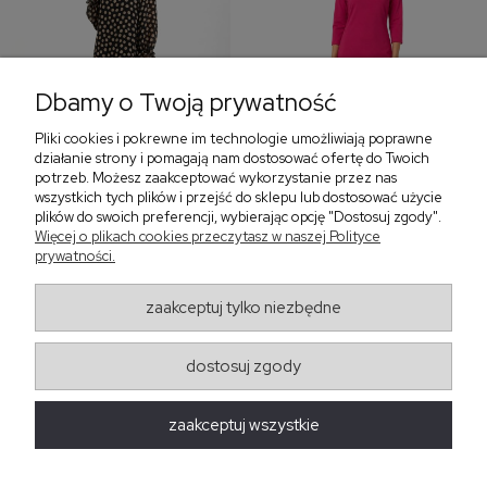
Dbamy o Twoją prywatność
Pliki cookies i pokrewne im technologie umożliwiają poprawne
‹
›
działanie strony i pomagają nam dostosować ofertę do Twoich
potrzeb. Możesz zaakceptować wykorzystanie przez nas
wszystkich tych plików i przejść do sklepu lub dostosować użycie
plików do swoich preferencji, wybierając opcję "Dostosuj zgody".
Sukienka z falbaną i
Sukienka z dekoltem w
Więcej o plikach cookies przeczytasz w naszej Polityce
bufiastym rękawem w
serek, fuksja 566
prywatności.
grochy 577
299,00 zł
579,00 zł
zaakceptuj tylko niezbędne
405,30 zł
dostosuj zgody
Regulaminy
zaakceptuj wszystkie
Obsługa zamówień
Moda Damska Sabina