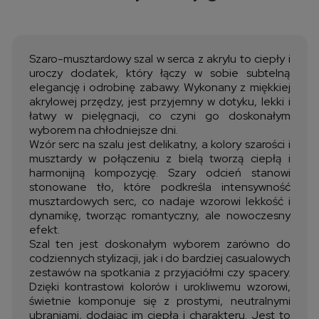
Cena nie zawiera ewentualnych kosztów płatności
Szaro-musztardowy szal w serca z akrylu to ciepły i
uroczy dodatek, który łączy w sobie subtelną
elegancję i odrobinę zabawy. Wykonany z miękkiej
akrylowej przędzy, jest przyjemny w dotyku, lekki i
łatwy w pielęgnacji, co czyni go doskonałym
wyborem na chłodniejsze dni.
Wzór serc na szalu jest delikatny, a kolory szarości i
musztardy w połączeniu z bielą tworzą ciepłą i
harmonijną kompozycję. Szary odcień stanowi
stonowane tło, które podkreśla intensywność
musztardowych serc, co nadaje wzorowi lekkość i
dynamikę, tworząc romantyczny, ale nowoczesny
efekt.
Szal ten jest doskonałym wyborem zarówno do
codziennych stylizacji, jak i do bardziej casualowych
zestawów na spotkania z przyjaciółmi czy spacery.
Dzięki kontrastowi kolorów i urokliwemu wzorowi,
świetnie komponuje się z prostymi, neutralnymi
ubraniami, dodając im ciepła i charakteru. Jest to