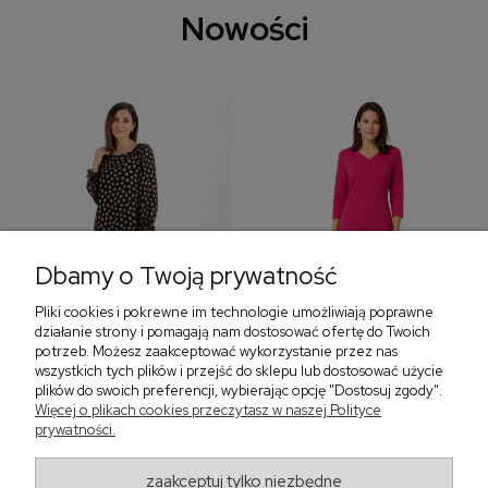
Nowości
Dbamy o Twoją prywatność
Pliki cookies i pokrewne im technologie umożliwiają poprawne
‹
›
działanie strony i pomagają nam dostosować ofertę do Twoich
potrzeb. Możesz zaakceptować wykorzystanie przez nas
wszystkich tych plików i przejść do sklepu lub dostosować użycie
plików do swoich preferencji, wybierając opcję "Dostosuj zgody".
Więcej o plikach cookies przeczytasz w naszej Polityce
Sukienka z falbaną i
Sukienka z dekoltem w
prywatności.
bufiastym rękawem w
serek, fuksja 566
grochy 577
299,00 zł
579,00 zł
zaakceptuj tylko niezbędne
405,30 zł