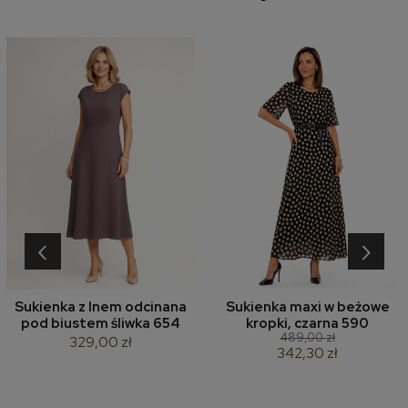
‹
›
Sukienka z lnem odcinana
Sukienka maxi w beżowe
pod biustem śliwka 654
kropki, czarna 590
489,00 zł
329,00 zł
342,30 zł