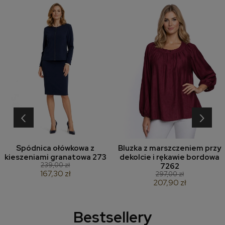
‹
›
Spódnica ołówkowa z
Bluzka z marszczeniem przy
kieszeniami granatowa 273
dekolcie i rękawie bordowa
239,00 zł
7262
167,30 zł
297,00 zł
207,90 zł
Bestsellery