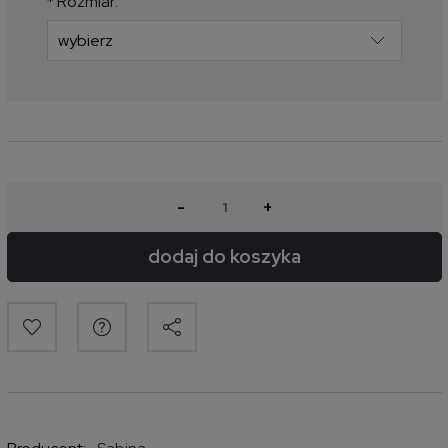
*
Rozmiar:
-
+
dodaj do koszyka