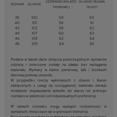
SZEROKOŚĆ W KLATCE
DŁUGOŚĆ RĘKAWA
ROZMIAR
DŁUGOŚĆ
PIERSIOWEJ
OD SZYI
38
100
54
60
40
101
56
61
42
102
58
62
44
107
60
63
46
108
62
64
48
109
64
65
Podane w tabeli dane dotyczą poszczególnych wymiarów
odzieży i zmierzone zostały na płasko bez naciągania
materiału. Wymiary w klatce piersiowej, talii i biodrach
stanowią połowę obwodu.
W przypadku rzeczy wykonanych z dzianin i tkanin
elastycznych z uwagi na rozciągliwość materiału istnieje
możliwość dopasowania sylwetki do więcej niż jednego
rozmiaru w zależności od indywidualnych preferencji.
W ramach rozmiaru mogą wystąpić rozbieżności w
wymiarach, mieszczące się w granicach tolerancji.
Rzeczywisty produkt przedstawiony na wirtualnej modelce