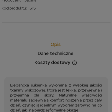
Producent:
Sabina
Kod produktu:
515
Opis
Dane techniczne
Koszty dostawy
Cena nie zawiera ewentualnych kosztów płatności
Elegancka sukienka wykonana z wysokiej jakości
tkaniny wiskozowej, która jest lekka, przewiewna i
przyjemna dla skóry. Naturalne właściwości
materiału zapewniają komfort noszenia przez cały
dzień, czyniąc ją idealnym wyborem zarówno na co
dzień, jak i na bardziej formalne okazje.