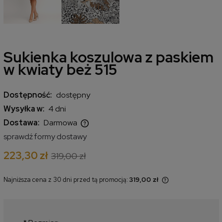
Sukienka koszulowa z paskiem
w kwiaty beż 515
Dostępność:
dostępny
Wysyłka w:
4 dni
Dostawa:
Darmowa
Cena nie zawiera ewentualnych kosztów płatności
sprawdź formy dostawy
223,30 zł
319,00 zł
Najniższa cena z 30 dni przed tą promocją:
319,00 zł
Jeżeli produkt jest sprzedawany
krócej niż 30 dni, wyświetlana jest
najniższa cena od momentu, kiedy
produkt pojawił się w sprzedaży.