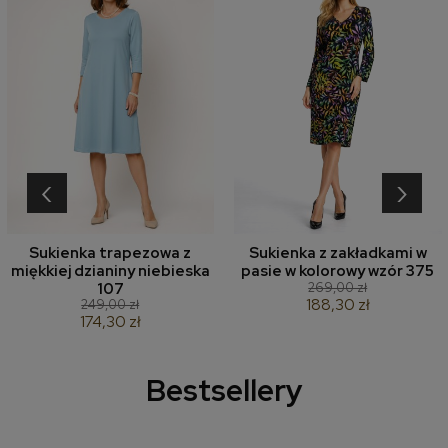
‹
›
Sukienka trapezowa z
Sukienka z zakładkami w
miękkiej dzianiny niebieska
pasie w kolorowy wzór 375
269,00 zł
107
188,30 zł
249,00 zł
174,30 zł
Bestsellery