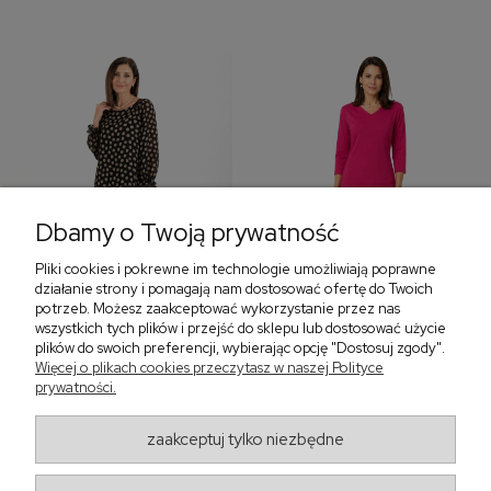
Dbamy o Twoją prywatność
Pliki cookies i pokrewne im technologie umożliwiają poprawne
‹
›
działanie strony i pomagają nam dostosować ofertę do Twoich
potrzeb. Możesz zaakceptować wykorzystanie przez nas
wszystkich tych plików i przejść do sklepu lub dostosować użycie
plików do swoich preferencji, wybierając opcję "Dostosuj zgody".
Sukienka z falbaną i
Sukienka z dekoltem w
Więcej o plikach cookies przeczytasz w naszej Polityce
bufiastym rękawem w
serek, fuksja 566
prywatności.
grochy 577
299,00 zł
579,00 zł
zaakceptuj tylko niezbędne
405,30 zł