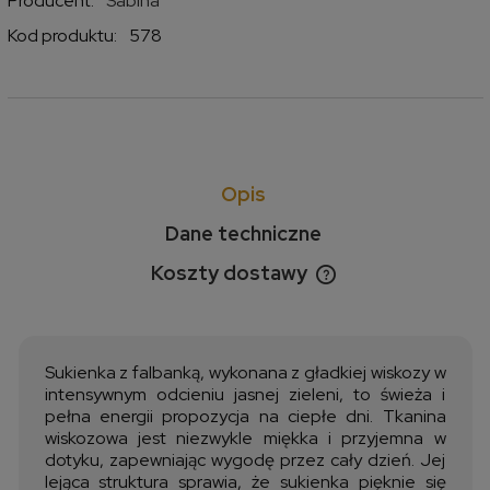
Producent:
Sabina
Kod produktu:
578
Opis
Dane techniczne
Koszty dostawy
Cena nie zawiera ewentualnych kosztów płatności
Sukienka z falbanką, wykonana z gładkiej wiskozy w
intensywnym odcieniu jasnej zieleni, to świeża i
pełna energii propozycja na ciepłe dni. Tkanina
wiskozowa jest niezwykle miękka i przyjemna w
dotyku, zapewniając wygodę przez cały dzień. Jej
lejąca struktura sprawia, że sukienka pięknie się