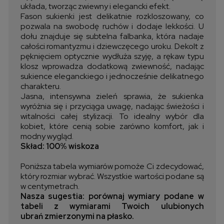
układa, tworząc zwiewny i elegancki efekt.
Fason sukienki jest delikatnie rozkloszowany, co
pozwala na swobodę ruchów i dodaje lekkości. U
dołu znajduje się subtelna falbanka, która nadaje
całości romantyzmu i dziewczęcego uroku. Dekolt z
pęknięciem optycznie wydłuża szyję, a rękaw typu
klosz wprowadza dodatkową zwiewność, nadając
sukience eleganckiego i jednocześnie delikatnego
charakteru.
Jasna, intensywna zieleń sprawia, że sukienka
wyróżnia się i przyciąga uwagę, nadając świeżości i
witalności całej stylizacji. To idealny wybór dla
kobiet, które cenią sobie zarówno komfort, jak i
modny wygląd.
Skład: 100% wiskoza
Poniższa tabela wymiarów pomoże Ci zdecydować,
który rozmiar wybrać. Wszystkie wartości podane są
w centymetrach.
Nasza sugestia: porównaj wymiary podane w
tabeli z wymiarami Twoich ulubionych
ubrań zmierzonymi na płasko.