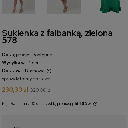
Sukienka z falbanką, zielona
578
Dostępność:
dostępny
Wysyłka w:
4 dni
Dostawa:
Darmowa
Cena nie zawiera ewentualnych kosztów płatności
sprawdź formy dostawy
230,30 zł
329,00 zł
Najniższa cena z 30 dni przed tą promocją:
164,50 zł
Jeżeli produkt jest sprzedawany
krócej niż 30 dni, wyświetlana jest
najniższa cena od momentu, kiedy
produkt pojawił się w sprzedaży.