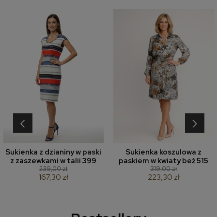
‹
›
Sukienka z dzianiny w paski
Sukienka koszulowa z
z zaszewkami w talii 399
paskiem w kwiaty beż 515
239,00 zł
319,00 zł
167,30 zł
223,30 zł