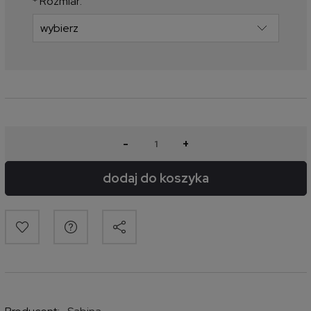
*
Rozmiar:
-
+
dodaj do koszyka