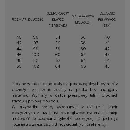
SZEROKOŚĆ W
DŁUGOŚĆ
SZEROKOŚĆ W
ROZMIAR
DŁUGOŚĆ
KLATCE
RĘKAWA OD
BIODRACH
PIERSIOWEJ
SZYI
40
96
54
56
40
42
97
56
58
41
44
98
58
60
42
46
100
60
62
43
48
101
62
64
44
50
102
64
66
45
Podane w tabeli dane dotyczą poszczególnych wymiarów
odzieży i zmierzone zostały na płasko bez naciągania
materiału. Wymiary w klatce piersiowej, talii i biodrach
stanowią połowę obwodu.
W przypadku rzeczy wykonanych z dzianin i tkanin
elastycznych z uwagi na rozciągliwość materiału istnieje
możliwość dopasowania sylwetki do więcej niż jednego
rozmiaru w zależności od indywidualnych preferencji.