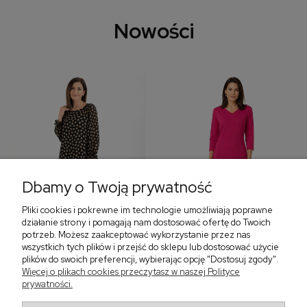
Nowości
Dbamy o Twoją prywatność
Pliki cookies i pokrewne im technologie umożliwiają poprawne
‹
›
działanie strony i pomagają nam dostosować ofertę do Twoich
potrzeb. Możesz zaakceptować wykorzystanie przez nas
wszystkich tych plików i przejść do sklepu lub dostosować użycie
plików do swoich preferencji, wybierając opcję "Dostosuj zgody".
Sukienka z falbaną i
Sukienka z dekoltem w
Więcej o plikach cookies przeczytasz w naszej Polityce
bufiastym rękawem w
serek, fuksja 566
prywatności.
grochy 577
299,00 zł