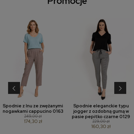
Promocje
‹
›
Spodnie z lnu ze zwężanymi
Spodnie eleganckie typu
nogawkami cappucino 0163
jogger z ozdobną gumą w
249,00 zł
pasie pepitko czarne 0129
174,30 zł
229,00 zł
160,30 zł