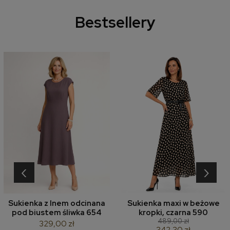
Bestsellery
‹
›
Sukienka z lnem odcinana
Sukienka maxi w beżowe
pod biustem śliwka 654
kropki, czarna 590
489,00 zł
329,00 zł
342,30 zł