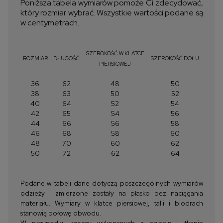
Poniższa tabela wymiarów pomoże Ci zdecydować,
który rozmiar wybrać. Wszystkie wartości podane są
w centymetrach.
SZEROKOŚĆ W KLATCE
ROZMIAR
DŁUGOŚĆ
SZEROKOŚĆ DOŁU
PIERSIOWEJ
36
62
48
50
38
63
50
52
40
64
52
54
42
65
54
56
44
66
56
58
46
68
58
60
48
70
60
62
50
72
62
64
Podane w tabeli dane dotyczą poszczególnych wymiarów
odzieży i zmierzone zostały na płasko bez naciągania
materiału. Wymiary w klatce piersiowej, talii i biodrach
stanowią połowę obwodu.
W przypadku rzeczy wykonanych z dzianin i tkanin