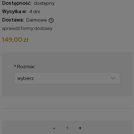
Dostępność:
dostępny
Wysyłka w:
4 dni
Dostawa:
Darmowa
Cena nie zawiera ewentualnych kosztów płatności
sprawdź formy dostawy
149,00 zł
*
Rozmiar:
-
+