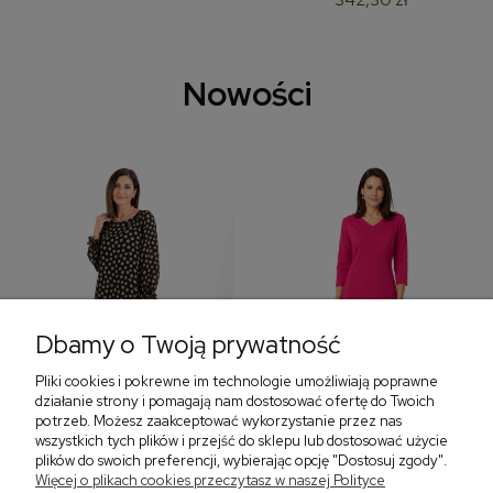
Nowości
Dbamy o Twoją prywatność
Pliki cookies i pokrewne im technologie umożliwiają poprawne
‹
›
działanie strony i pomagają nam dostosować ofertę do Twoich
potrzeb. Możesz zaakceptować wykorzystanie przez nas
wszystkich tych plików i przejść do sklepu lub dostosować użycie
plików do swoich preferencji, wybierając opcję "Dostosuj zgody".
Sukienka z falbaną i
Sukienka z dekoltem w
Więcej o plikach cookies przeczytasz w naszej Polityce