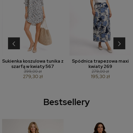
‹
›
Sukienka koszulowa tunika z
Spódnica trapezowa maxi
szarfą w kwiaty 567
kwiaty 269
399,00 zł
279,00 zł
279,30 zł
195,30 zł
Bestsellery