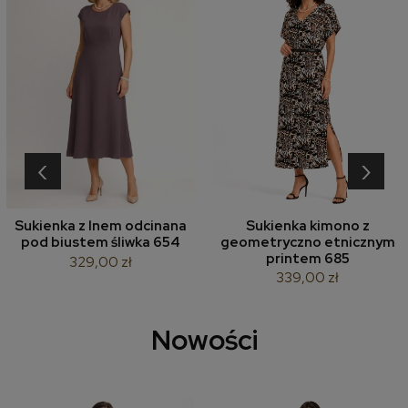
‹
›
Sukienka z lnem odcinana
Sukienka kimono z
pod biustem śliwka 654
geometryczno etnicznym
printem 685
329,00 zł
339,00 zł
Nowości