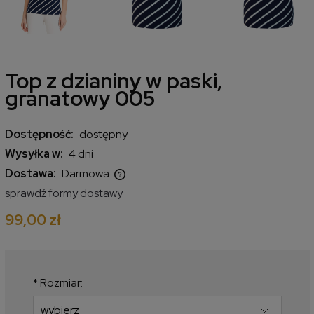
Top z dzianiny w paski,
granatowy 005
Dostępność:
dostępny
Wysyłka w:
4 dni
Dostawa:
Darmowa
Cena nie zawiera ewentualnych kosztów płatności
sprawdź formy dostawy
99,00 zł
*
Rozmiar: