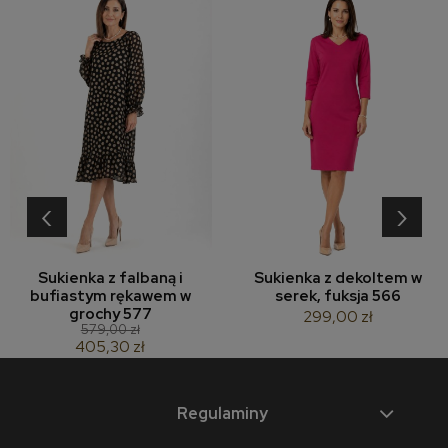
‹
›
Sukienka z falbaną i
Sukienka z dekoltem w
bufiastym rękawem w
serek, fuksja 566
grochy 577
299,00 zł
579,00 zł
405,30 zł
Regulaminy