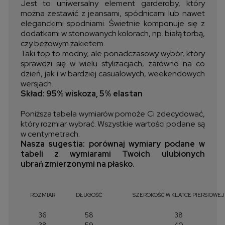
Jest to uniwersalny element garderoby, który
można zestawić z jeansami, spódnicami lub nawet
eleganckimi spodniami. Świetnie komponuje się z
dodatkami w stonowanych kolorach, np. białą torbą,
czy beżowym żakietem.
Taki top to modny, ale ponadczasowy wybór, który
sprawdzi się w wielu stylizacjach, zarówno na co
dzień, jak i w bardziej casualowych, weekendowych
wersjach.
Skład: 95% wiskoza, 5% elastan
Poniższa tabela wymiarów pomoże Ci zdecydować,
który rozmiar wybrać. Wszystkie wartości podane są
w centymetrach.
Nasza sugestia: porównaj wymiary podane w
tabeli z wymiarami Twoich ulubionych
ubrań zmierzonymi na płasko.
ROZMIAR
DŁUGOŚĆ
SZEROKOŚĆ W KLATCE PIERSIOWEJ
36
58
38
38
59
40