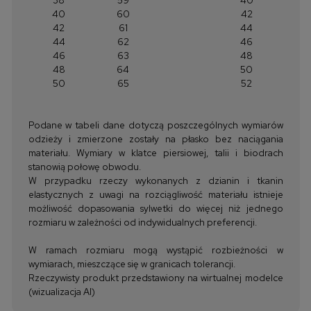
40
60
42
42
61
44
44
62
46
46
63
48
48
64
50
50
65
52
Podane w tabeli dane dotyczą poszczególnych wymiarów
odzieży i zmierzone zostały na płasko bez naciągania
materiału. Wymiary w klatce piersiowej, talii i biodrach
stanowią połowę obwodu.
W przypadku rzeczy wykonanych z dzianin i tkanin
elastycznych z uwagi na rozciągliwość materiału istnieje
możliwość dopasowania sylwetki do więcej niż jednego
rozmiaru w zależności od indywidualnych preferencji.
W ramach rozmiaru mogą wystąpić rozbieżności w
wymiarach, mieszczące się w granicach tolerancji.
Rzeczywisty produkt przedstawiony na wirtualnej modelce
(wizualizacja AI)