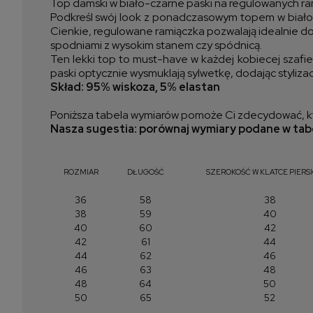
Top damski w biało-czarne paski na regulowanych ra
Podkreśl swój look z ponadczasowym topem w biało-
Cienkie, regulowane ramiączka pozwalają idealnie do
spodniami z wysokim stanem czy spódnicą.
Ten lekki top to must-have w każdej kobiecej szafie
paski optycznie wysmuklają sylwetkę, dodając stylizac
Skład: 95% wiskoza, 5% elastan
Poniższa tabela wymiarów pomoże Ci zdecydować, kt
Nasza sugestia: porównaj wymiary podane w tabe
ROZMIAR
DŁUGOŚĆ
SZEROKOŚĆ W KLATCE PIERS
36
58
38
38
59
40
40
60
42
42
61
44
44
62
46
46
63
48
48
64
50
50
65
52