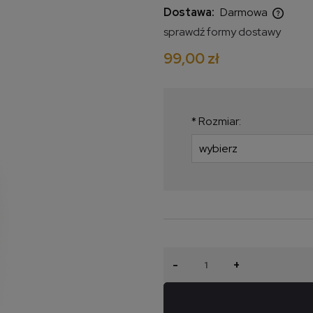
Dostawa:
Darmowa
sprawdź formy dostawy
Cena nie zawiera ewentualnych
99,00 zł
kosztów płatności
*
Rozmiar:
-
+