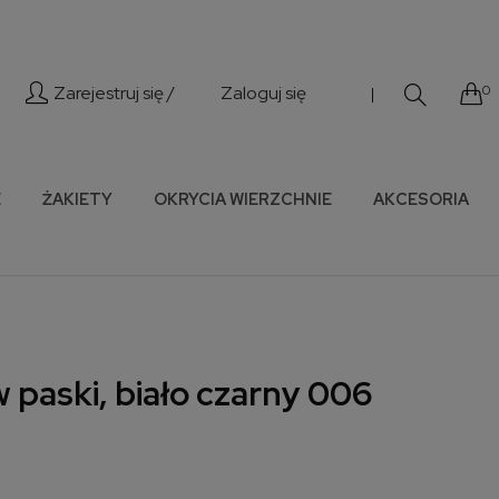
Zarejestruj się /
Zaloguj się
0
|
E
ŻAKIETY
OKRYCIA WIERZCHNIE
AKCESORIA
w paski, biało czarny 006