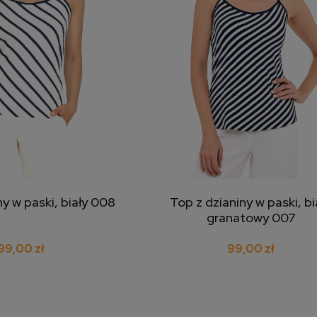
ny w paski, biały 008
Top z dzianiny w paski, bi
j do koszyka
dodaj do koszyka
granatowy 007
99,00 zł
99,00 zł