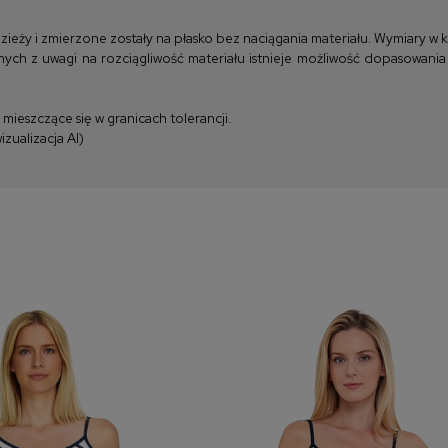
y i zmierzone zostały na płasko bez naciągania materiału. Wymiary w kla
ych z uwagi na rozciągliwość materiału istnieje możliwość dopasowania
ieszczące się w granicach tolerancji.
zualizacja AI)