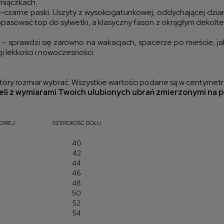
miączkach.
czarne paski. Uszyty z wysokogatunkowej, oddychającej dziani
pasować top do sylwetki, a klasyczny fason z okrągłym dekoltem
 – sprawdzi się zarówno na wakacjach, spacerze po mieście, j
ji lekkości i nowoczesności.
óry rozmiar wybrać. Wszystkie wartości podane są w centymetr
li z wymiarami Twoich ulubionych ubrań zmierzonymi na p
IOWEJ
SZEROKOŚĆ DOŁU
40
42
44
46
48
50
52
54