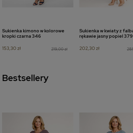
Sukienka kimono w kolorowe
Sukienka w kwiaty z falb
dodaj do koszyka
dodaj do koszyk
kropki czarna 346
rękawie jasny popiel 379
153,30 zł
202,30 zł
219,00 zł
289
Bestsellery