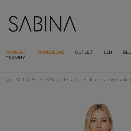
NOWOŚCI
WYPRZEDAŻ
OUTLET
LEN
BLU
TKANINY
»
»
»
KOLEKCJA
KOSZULE I BLUZKI
Top z dzianiny w paski, 