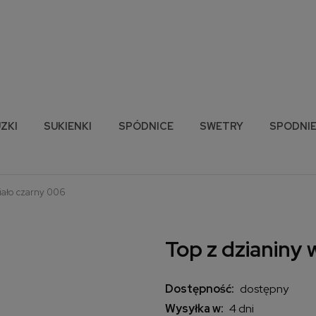
ZKI
SUKIENKI
SPÓDNICE
SWETRY
SPODNI
biało czarny 006
Top z dzianiny 
Dostępność:
dostępny
Wysyłka w:
4 dni