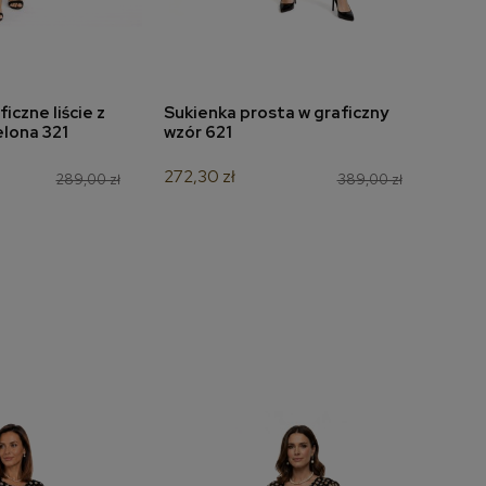
iczne liście z
Sukienka prosta w graficzny
Bluzk
do koszyka
dodaj do koszyka
elona 321
wzór 621
czar
272,30 zł
104,3
289,00 zł
389,00 zł