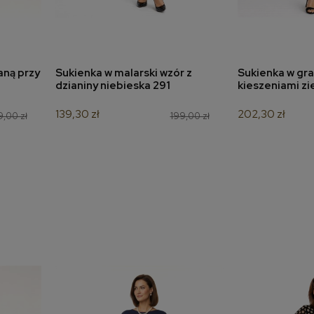
aną przy
Sukienka w malarski wzór z
Sukienka w graf
a
dodaj do koszyka
dodaj 
dzianiny niebieska 291
kieszeniami zi
139,30 zł
202,30 zł
,00 zł
199,00 zł