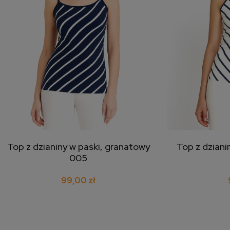
Top z dzianiny w paski, granatowy
Top z dziani
dodaj do koszyka
doda
005
99,00 zł