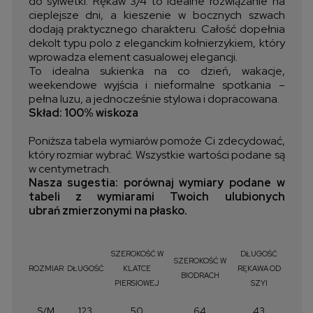
do sylwetki. Rękaw 3/4 to idealne rozwiązanie na
cieplejsze dni, a kieszenie w bocznych szwach
dodają praktycznego charakteru. Całość dopełnia
dekolt typu polo z eleganckim kołnierzykiem, który
wprowadza element casualowej elegancji.
To idealna sukienka na co dzień, wakacje,
weekendowe wyjścia i nieformalne spotkania –
pełna luzu, a jednocześnie stylowa i dopracowana.
Skład: 100% wiskoza
Poniższa tabela wymiarów pomoże Ci zdecydować,
który rozmiar wybrać. Wszystkie wartości podane są
w centymetrach.
Nasza sugestia: porównaj wymiary podane w
tabeli z wymiarami Twoich ulubionych
ubrań zmierzonymi na płasko.
SZEROKOŚĆ W
DŁUGOŚĆ
SZEROKOŚĆ W
ROZMIAR
DŁUGOŚĆ
KLATCE
RĘKAWA OD
BIODRACH
PIERSIOWEJ
SZYI
S/M
123
50
64
43