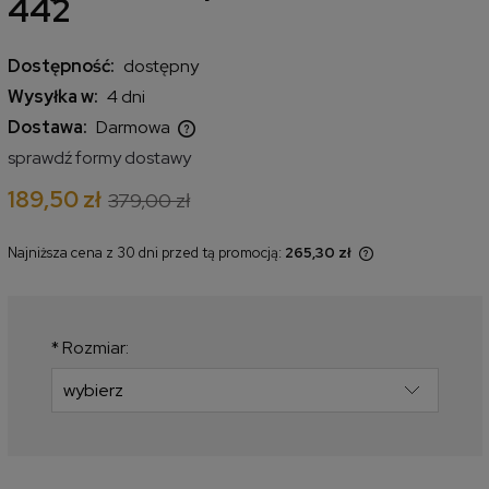
442
Dostępność:
dostępny
Wysyłka w:
4 dni
Dostawa:
Darmowa
Cena nie zawiera ewentualnych kosztów płatności
sprawdź formy dostawy
189,50 zł
379,00 zł
Najniższa cena z 30 dni przed tą promocją:
265,30 zł
Jeżeli produkt jest sprzedawany
krócej niż 30 dni, wyświetlana jest
najniższa cena od momentu, kiedy
produkt pojawił się w sprzedaży.
*
Rozmiar: