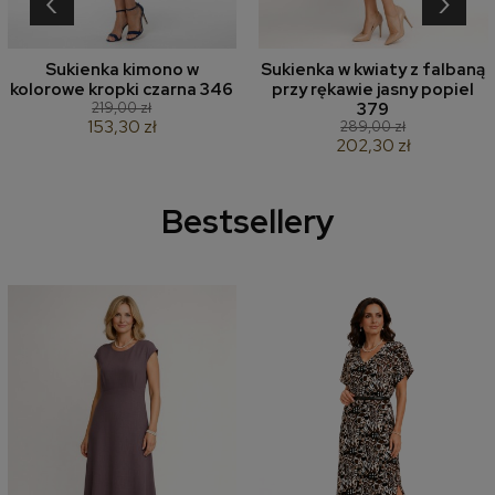
‹
›
Sukienka kimono w
Sukienka w kwiaty z falbaną
kolorowe kropki czarna 346
przy rękawie jasny popiel
219,00 zł
379
153,30 zł
289,00 zł
202,30 zł
Bestsellery