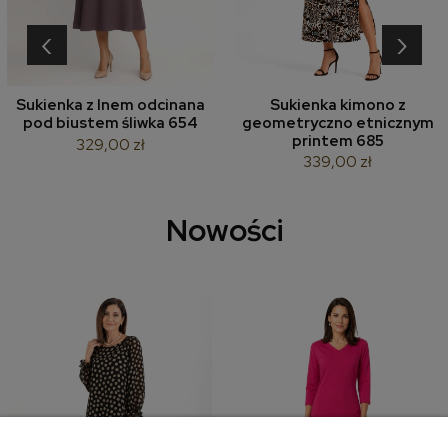
‹
›
Sukienka z lnem odcinana
Sukienka kimono z
pod biustem śliwka 654
geometryczno etnicznym
printem 685
329,00 zł
339,00 zł
Nowości