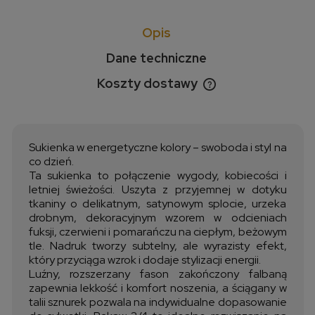
Opis
Dane techniczne
Koszty dostawy
Cena nie zawiera ewentualnych kosztów płatności
Sukienka w energetyczne kolory – swoboda i styl na
co dzień.
Ta sukienka to połączenie wygody, kobiecości i
letniej świeżości. Uszyta z przyjemnej w dotyku
tkaniny o delikatnym, satynowym splocie, urzeka
drobnym, dekoracyjnym wzorem w odcieniach
fuksji, czerwieni i pomarańczu na ciepłym, beżowym
tle. Nadruk tworzy subtelny, ale wyrazisty efekt,
który przyciąga wzrok i dodaje stylizacji energii.
Luźny, rozszerzany fason zakończony falbaną
zapewnia lekkość i komfort noszenia, a ściągany w
talii sznurek pozwala na indywidualne dopasowanie