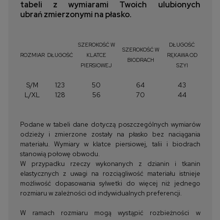
tabeli z wymiarami Twoich ulubionych
ubrań zmierzonymi na płasko.
SZEROKOŚĆ W
DŁUGOŚĆ
SZEROKOŚĆ W
ROZMIAR
DŁUGOŚĆ
KLATCE
RĘKAWA OD
BIODRACH
PIERSIOWEJ
SZYI
S/M
123
50
64
43
L/XL
128
56
70
44
Podane w tabeli dane dotyczą poszczególnych wymiarów
odzieży i zmierzone zostały na płasko bez naciągania
materiału. Wymiary w klatce piersiowej, talii i biodrach
stanowią połowę obwodu.
W przypadku rzeczy wykonanych z dzianin i tkanin
elastycznych z uwagi na rozciągliwość materiału istnieje
możliwość dopasowania sylwetki do więcej niż jednego
rozmiaru w zależności od indywidualnych preferencji.
W ramach rozmiaru mogą wystąpić rozbieżności w