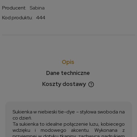
Producent:
Sabina
Kod produktu:
444
Opis
Dane techniczne
Koszty dostawy
Cena nie zawiera ewentualnych kosztów płatności
Sukienka w niebieski tie-dye – stylowa swoboda na
co dzień.
Ta sukienka to idealne połączenie luzu, kobiecego
wdzięku i modowego akcentu. Wykonana z
przyjemnej w dotyku tkaniny, zachwyca nadrukiem