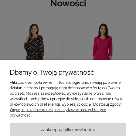
Nowości
Dbamy o Twoją prywatność
Pliki cookies i pokrewne im technologie umożliwiają poprawne
‹
›
działanie strony i pomagają nam dostosować ofertę do Twoich
potrzeb. Możesz zaakceptować wykorzystanie przez nas
wszystkich tych plików i przejść do sklepu lub dostosować użycie
plików do swoich preferencji, wybierając opcję "Dostosuj zgody".
Sukienka z falbaną i
Sukienka z dekoltem w
Więcej o plikach cookies przeczytasz w naszej Polityce
bufiastym rękawem w
serek, fuksja 566
prywatności.
grochy 577
299,00 zł
579,00 zł
zaakceptuj tylko niezbędne
405,30 zł