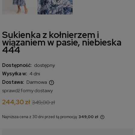
Sukienka z kołnierzem i
wiązaniem w pasie, niebieska
444
Dostępność:
dostępny
Wysyłka w:
4 dni
Dostawa:
Darmowa
Cena nie zawiera ewentualnych kosztów płatności
sprawdź formy dostawy
244,30 zł
349,00 zł
Najniższa cena z 30 dni przed tą promocją:
349,00 zł
Jeżeli produkt jest sprzedawany
krócej niż 30 dni, wyświetlana jest
najniższa cena od momentu, kiedy