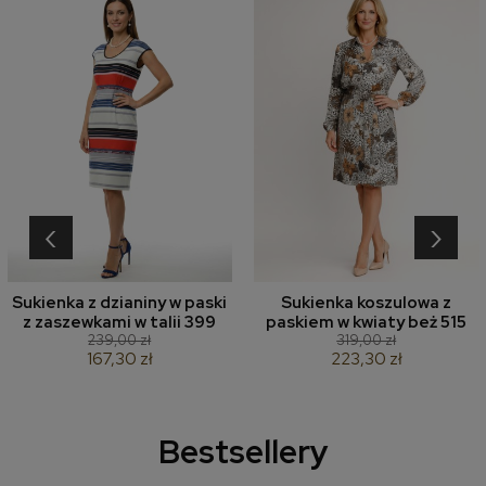
‹
›
Sukienka z dzianiny w paski
Sukienka koszulowa z
z zaszewkami w talii 399
paskiem w kwiaty beż 515
239,00 zł
319,00 zł
167,30 zł
223,30 zł
Bestsellery