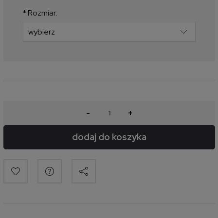
produkt pojawił się w sprzedaży.
*
Rozmiar:
-
+
dodaj do koszyka