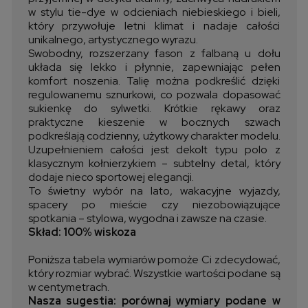
w stylu tie-dye w odcieniach niebieskiego i bieli,
który przywołuje letni klimat i nadaje całości
unikalnego, artystycznego wyrazu.
Swobodny, rozszerzany fason z falbaną u dołu
układa się lekko i płynnie, zapewniając pełen
komfort noszenia. Talię można podkreślić dzięki
regulowanemu sznurkowi, co pozwala dopasować
sukienkę do sylwetki. Krótkie rękawy oraz
praktyczne kieszenie w bocznych szwach
podkreślają codzienny, użytkowy charakter modelu.
Uzupełnieniem całości jest dekolt typu polo z
klasycznym kołnierzykiem – subtelny detal, który
dodaje nieco sportowej elegancji.
To świetny wybór na lato, wakacyjne wyjazdy,
spacery po mieście czy niezobowiązujące
spotkania – stylowa, wygodna i zawsze na czasie.
Skład: 100% wiskoza
Poniższa tabela wymiarów pomoże Ci zdecydować,
który rozmiar wybrać. Wszystkie wartości podane są
w centymetrach.
Nasza sugestia: porównaj wymiary podane w