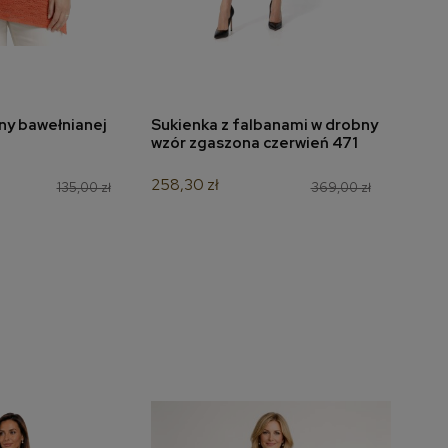
iny bawełnianej
Sukienka z falbanami w drobny
Bluz
do koszyka
dodaj do koszyka
2
wzór zgaszona czerwień 471
akwa
258,30 zł
90,30
135,00 zł
369,00 zł