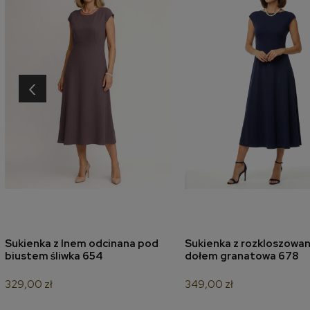
‹
Sukienka z lnem odcinana pod
Sukienka z rozkloszowa
dodaj do koszyka
dodaj do koszyk
biustem śliwka 654
dołem granatowa 678
329,00 zł
349,00 zł