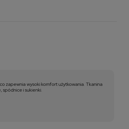
a nie zawiera ewentualnych
ztów płatności
a, co zapewnia wysoki komfort użytkowania.
Tkanina
 spódnice i sukienki.