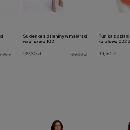
xi
Sukienka z dzianiny w malarski
Tunika z dzian
a
dodaj do koszyka
dodaj 
wzór szara 102
koralowa 022 
139,30 zł
94,50 zł
,00 zł
199,00 zł