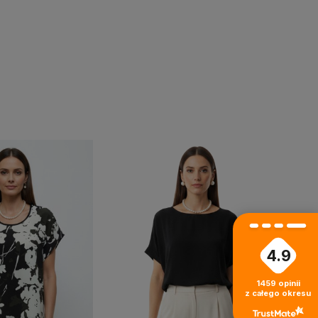
4.9
›
1459
opinii
z całego okresu