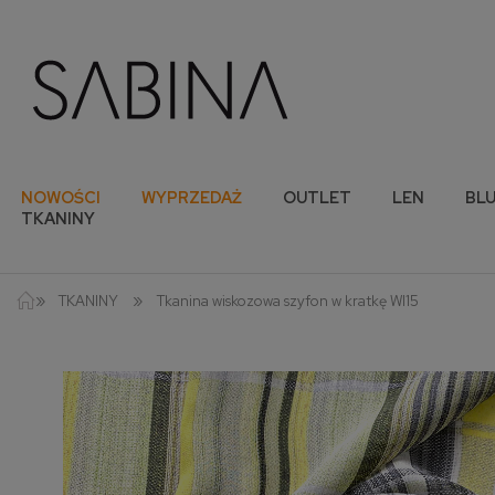
NOWOŚCI
WYPRZEDAŻ
OUTLET
LEN
BLU
TKANINY
»
»
TKANINY
Tkanina wiskozowa szyfon w kratkę WI15