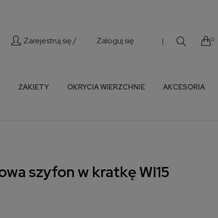
Zarejestruj się /
Zaloguj się
0
|
E
ŻAKIETY
OKRYCIA WIERZCHNIE
AKCESORIA
owa szyfon w kratkę WI15