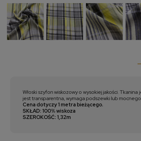
Włoski szyfon wiskozowy o wysokiej jakości. Tkanina j
jest transparentna, wymaga podszewki lub mocnego nam
Cena dotyczy 1 metra bieżącego.
SKŁAD: 10
0% wiskoza
SZEROKOŚĆ: 1,32m