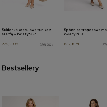
Sukienka koszulowa tunika z
Spódnica trapezowa ma
dodaj do koszyka
dodaj do koszyk
szarfą w kwiaty 567
kwiaty 269
279,30 zł
195,30 zł
399,00 zł
279
Bestsellery