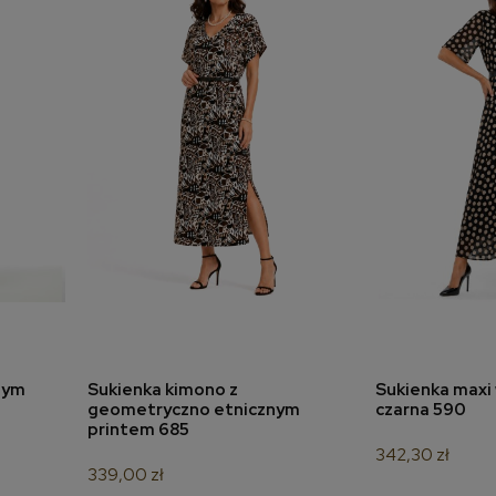
nym
Sukienka kimono z
Sukienka maxi 
a
dodaj do koszyka
dodaj 
geometryczno etnicznym
czarna 590
printem 685
342,30 zł
339,00 zł