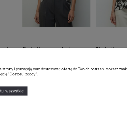
erek,
Bluzka kimono z jedwabiu w
Bluzka kimono 
a
dodaj do koszyka
dodaj 
kwiaty 5271
motyw kwiato
299,00 zł
299,00 zł
ie strony i pomagają nam dostosować ofertę do Twoich potrzeb. Możesz zaakc
opcję "Dostosuj zgody".
tuj wszystkie
amówień
Moda Damska Sabina
O nas
Sklepy
rów
Kontakt