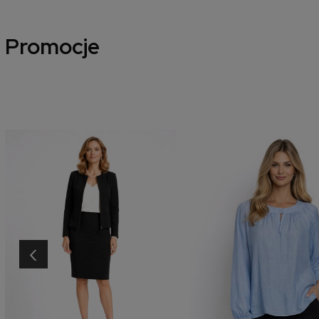
Promocje
‹