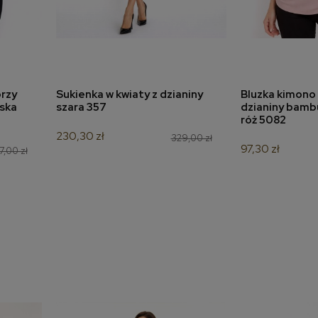
rzy
Sukienka w kwiaty z dzianiny
Bluzka kimono 
a
dodaj do koszyka
dodaj 
eska
szara 357
dzianiny bamb
róż 5082
230,30 zł
329,00 zł
97,30 zł
7,00 zł