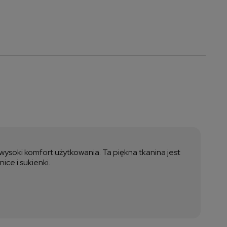
a nie zawiera ewentualnych
ztów płatności
 wysoki komfort użytkowania. Ta piękna tkanina jest
ice i sukienki.