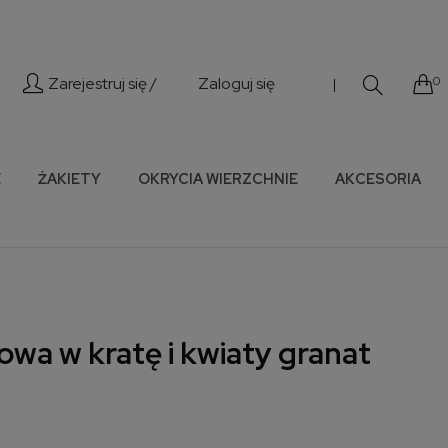
Zarejestruj się /
Zaloguj się
0
|
E
ŻAKIETY
OKRYCIA WIERZCHNIE
AKCESORIA
wa w kratę i kwiaty granat