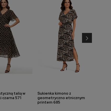
›
tyczną talią w
Sukienka kimono z
Suki
do koszyka
dodaj do koszyka
 czarna 571
geometryczno etnicznym
dołe
printem 685
349,