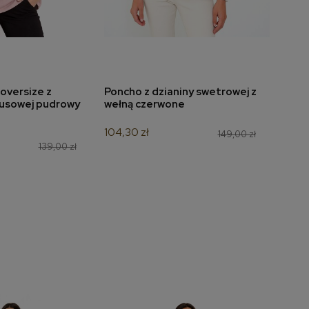
oversize z
Poncho z dzianiny swetrowej z
Bluzk
do koszyka
dodaj do koszyka
usowej pudrowy
wełną czerwone
kolo
104,30 zł
139,3
149,00 zł
139,00 zł