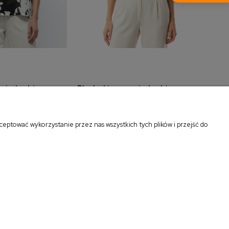
z jedwabiu w
Bluzka kimono z jedwabiu czarna
Czar
do koszyka
dodaj do koszyka
wy 5272
5273
299,00 zł
89,0
eptować wykorzystanie przez nas wszystkich tych plików i przejść do