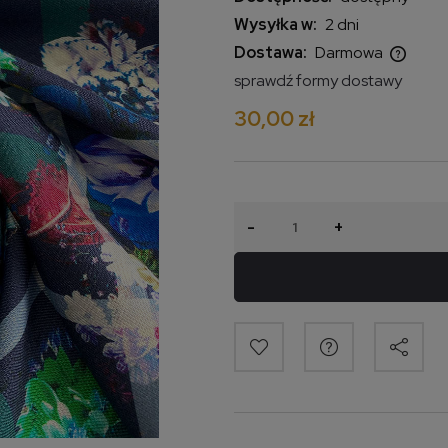
Wysyłka w:
2 dni
Dostawa:
Darmowa
sprawdź formy dostawy
Cena nie zawiera ewentualnych
30,00 zł
kosztów płatności
-
+