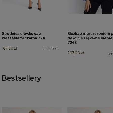
Spódnica ołówkowa z
Bluzka z marszczeniem p
dodaj do koszyka
dodaj do koszyk
kieszeniami czarna 274
dekolcie i rękawie niebi
7263
167,30 zł
239,00 zł
207,90 zł
29
Bestsellery