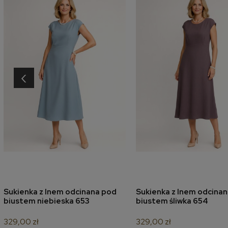
‹
Sukienka z lnem odcinana pod
Sukienka z lnem odcina
dodaj do koszyka
dodaj do koszyk
biustem niebieska 653
biustem śliwka 654
329,00 zł
329,00 zł