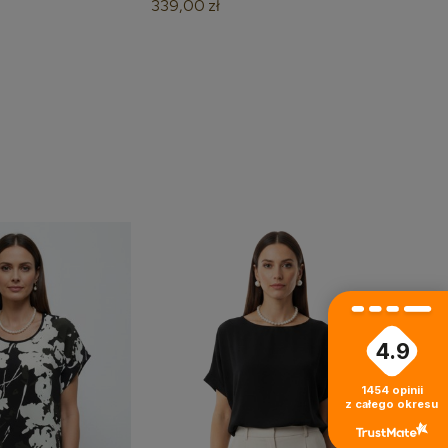
339,00 zł
4.9
›
1454
opinii
z całego okresu