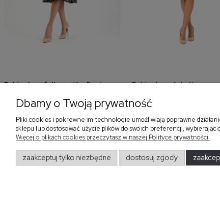
Sukienka z falbaną i bufiastym
Sukienka z dekoltem w s
dodaj do koszyka
dodaj do koszyk
rękawem w grochy 577
fuksja 566
Dbamy o Twoją prywatność
405,30 zł
299,00 zł
579,00 zł
Pliki cookies i pokrewne im technologie umożliwiają poprawne działan
sklepu lub dostosować użycie plików do swoich preferencji, wybierając 
Więcej o plikach cookies przeczytasz w naszej Polityce prywatności.
zaakceptuj tylko niezbędne
dostosuj zgody
zaakcep
Regulaminy
Obsługa z
Regulamin sklepu
Dostawa
Formy płatności
Zwrot
Polityka Prywatności
Tabela rozmia