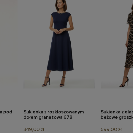
na pod
Sukienka z rozkloszowanym
Sukienka z elas
a
dodaj do koszyka
dodaj 
dołem granatowa 678
beżowe groszki
349,00 zł
599,00 zł