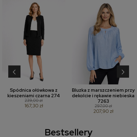
‹
›
Spódnica ołówkowa z
Bluzka z marszczeniem przy
kieszeniami czarna 274
dekolcie i rękawie niebieska
239,00 zł
7263
167,30 zł
297,00 zł
207,90 zł
Bestsellery