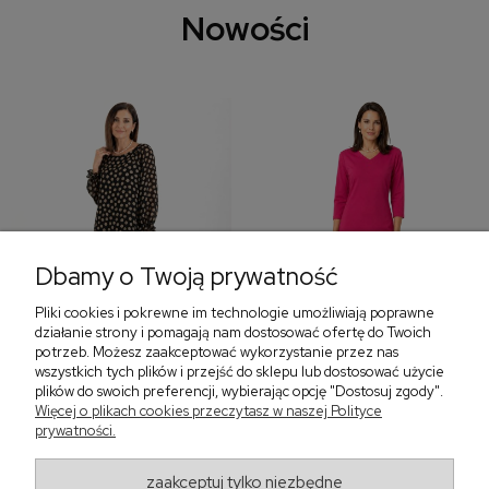
Nowości
Dbamy o Twoją prywatność
Pliki cookies i pokrewne im technologie umożliwiają poprawne
‹
›
działanie strony i pomagają nam dostosować ofertę do Twoich
potrzeb. Możesz zaakceptować wykorzystanie przez nas
wszystkich tych plików i przejść do sklepu lub dostosować użycie
plików do swoich preferencji, wybierając opcję "Dostosuj zgody".
Więcej o plikach cookies przeczytasz w naszej Polityce
Sukienka z falbaną i
Sukienka z dekoltem w
prywatności.
bufiastym rękawem w
serek, fuksja 566
grochy 577
299,00 zł
579,00 zł
zaakceptuj tylko niezbędne
405,30 zł