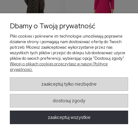
Dbamy o Twoją prywatność
Pliki cookies i pokrewne im technologie umożliwiają poprawne
‹
›
działanie strony i pomagają nam dostosować ofertę do Twoich
potrzeb. Możesz zaakceptować wykorzystanie przez nas
wszystkich tych plików i przejść do sklepu lub dostosować użycie
plików do swoich preferencji, wybierając opcję "Dostosuj zgody".
Sukienka z falbaną i
Sukienka z dekoltem w
Więcej o plikach cookies przeczytasz w naszej Polityce
bufiastym rękawem w
serek, fuksja 566
prywatności.
grochy 577
299,00 zł
579,00 zł
zaakceptuj tylko niezbędne
405,30 zł
dostosuj zgody
Regulaminy
zaakceptuj wszystkie
Obsługa zamówień
Moda Damska Sabina