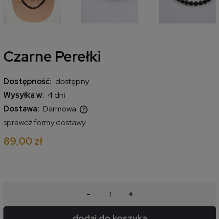
Czarne Perełki
Dostępność:
dostępny
Wysyłka w:
4 dni
Dostawa:
Darmowa
Cena nie zawiera ewentualnych kosztów płatności
sprawdź formy dostawy
89,00 zł
-
+
dodaj do koszyka