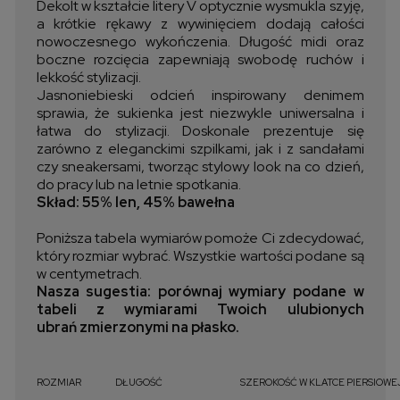
Dekolt w kształcie litery V optycznie wysmukla szyję,
a krótkie rękawy z wywinięciem dodają całości
nowoczesnego wykończenia. Długość midi oraz
boczne rozcięcia zapewniają swobodę ruchów i
lekkość stylizacji.
Jasnoniebieski odcień inspirowany denimem
sprawia, że sukienka jest niezwykle uniwersalna i
łatwa do stylizacji. Doskonale prezentuje się
zarówno z eleganckimi szpilkami, jak i z sandałami
czy sneakersami, tworząc stylowy look na co dzień,
do pracy lub na letnie spotkania.
Skład: 55% len, 45% bawełna
Poniższa tabela wymiarów pomoże Ci zdecydować,
który rozmiar wybrać. Wszystkie wartości podane są
w centymetrach.
Nasza sugestia: porównaj wymiary podane w
tabeli z wymiarami Twoich ulubionych
ubrań zmierzonymi na płasko.
ROZMIAR
DŁUGOŚĆ
SZEROKOŚĆ W KLATCE PIERSIOWE