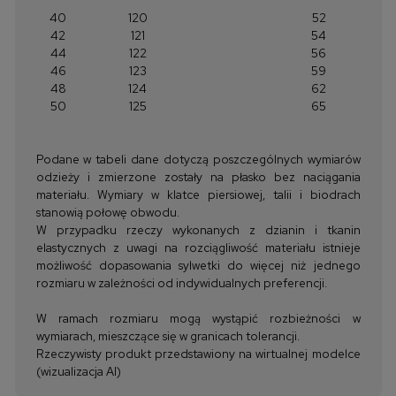
40
120
52
42
121
54
44
122
56
46
123
59
48
124
62
50
125
65
Podane w tabeli dane dotyczą poszczególnych wymiarów
odzieży i zmierzone zostały na płasko bez naciągania
materiału. Wymiary w klatce piersiowej, talii i biodrach
stanowią połowę obwodu.
W przypadku rzeczy wykonanych z dzianin i tkanin
elastycznych z uwagi na rozciągliwość materiału istnieje
możliwość dopasowania sylwetki do więcej niż jednego
rozmiaru w zależności od indywidualnych preferencji.
W ramach rozmiaru mogą wystąpić rozbieżności w
wymiarach, mieszczące się w granicach tolerancji.
Rzeczywisty produkt przedstawiony na wirtualnej modelce
(wizualizacja AI)