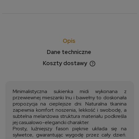
Opis
Dane techniczne
Koszty dostawy
Cena nie zawiera ewentualnych kosztów płatności
Minimalistyczna sukienka midi wykonana z
przewiewnej mieszanki lnu i bawełny to doskonała
propozycja na cieplejsze dni. Naturalna tkanina
zapewnia komfort noszenia, lekkość i swobodę, a
subtelna melanżowa struktura materiału podkreśla
jej casualowo-elegancki charakter.
Prosty, luźniejszy fason pięknie układa się na
sylwetce, gwarantując wygodę przez cały dzień.