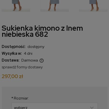
Sukienka kimono z lnem
niebieska 682
Dostępność:
dostępny
Wysyłka w:
4 dni
Dostawa:
Darmowa
Cena nie zawiera ewentualnych kosztów płatności
sprawdź formy dostawy
297,00 zł
*
Rozmiar: