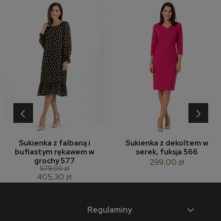
‹
›
Sukienka z falbaną i
Sukienka z dekoltem w
bufiastym rękawem w
serek, fuksja 566
grochy 577
299,00 zł
579,00 zł
405,30 zł
Regulaminy