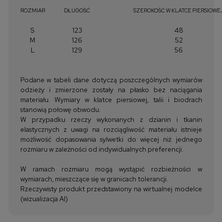
ROZMIAR
DŁUGOŚĆ
SZEROKOŚĆ W KLATCE PIERSIOWE
S
123
48
M
126
52
L
129
56
Podane w tabeli dane dotyczą poszczególnych wymiarów
odzieży i zmierzone zostały na płasko bez naciągania
materiału. Wymiary w klatce piersiowej, talii i biodrach
stanowią połowę obwodu.
W przypadku rzeczy wykonanych z dzianin i tkanin
elastycznych z uwagi na rozciągliwość materiału istnieje
możliwość dopasowania sylwetki do więcej niż jednego
rozmiaru w zależności od indywidualnych preferencji.
W ramach rozmiaru mogą wystąpić rozbieżności w
wymiarach, mieszczące się w granicach tolerancji.
Rzeczywisty produkt przedstawiony na wirtualnej modelce
(wizualizacja AI)