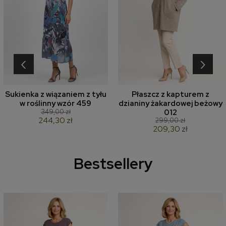
‹
›
Sukienka z wiązaniem z tyłu
Płaszcz z kapturem z
w roślinny wzór 459
dzianiny żakardowej beżowy
349,00 zł
012
244,30 zł
299,00 zł
209,30 zł
Bestsellery