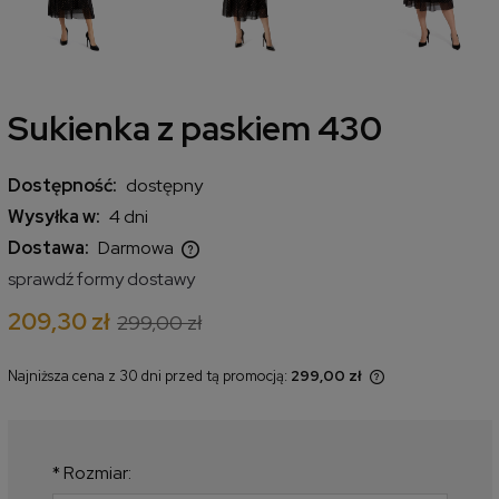
Sukienka z paskiem 430
Dostępność:
dostępny
Wysyłka w:
4 dni
Dostawa:
Darmowa
Cena nie zawiera ewentualnych kosztów płatności
sprawdź formy dostawy
209,30 zł
299,00 zł
Najniższa cena z 30 dni przed tą promocją:
299,00 zł
Jeżeli produkt jest sprzedawany
krócej niż 30 dni, wyświetlana jest
najniższa cena od momentu, kiedy
produkt pojawił się w sprzedaży.
*
Rozmiar: