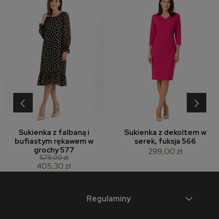
‹
›
Sukienka z falbaną i
Sukienka z dekoltem w
bufiastym rękawem w
serek, fuksja 566
grochy 577
299,00 zł
579,00 zł
405,30 zł
Regulaminy