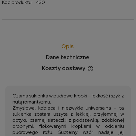
Kod produktu:
430
Opis
Dane techniczne
Koszty dostawy
Cena nie zawiera ewentualnych kosztów płatności
Czarna sukienka w pudrowe kropki – lekkość i szyk z
nutą romantyzmu.
Zmysłowa, kobieca i niezwykle uniwersalna – ta
sukienka została uszyta z lekkiej, przyjemnej w
dotyku czarnej siateczki z podszewką, zdobionej
drobnymi, flokowanymi kropkami w odcieniu
pudrowego różu. Subtelny wzór nadaje jej