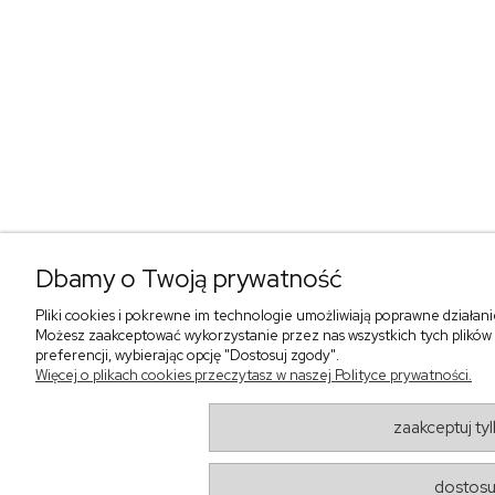
Dbamy o Twoją prywatność
Pliki cookies i pokrewne im technologie umożliwiają poprawne działan
Możesz zaakceptować wykorzystanie przez nas wszystkich tych plików i
preferencji, wybierając opcję "Dostosuj zgody".
Więcej o plikach cookies przeczytasz w naszej Polityce prywatności.
zaakceptuj ty
dostosu