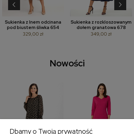
‹
›
Sukienka z lnem odcinana
Sukienka z rozkloszowanym
pod biustem śliwka 654
dołem granatowa 678
329,00 zł
349,00 zł
Nowości
Dbamy o Twoją prywatność