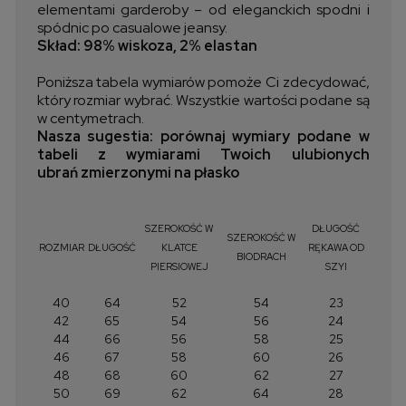
elementami garderoby – od eleganckich spodni i
spódnic po casualowe jeansy.
Skład: 98% wiskoza, 2% elastan
Poniższa tabela wymiarów pomoże Ci zdecydować,
który rozmiar wybrać. Wszystkie wartości podane są
w centymetrach.
Nasza sugestia: porównaj wymiary podane w
tabeli z wymiarami Twoich ulubionych
ubrań zmierzonymi na płasko
SZEROKOŚĆ W
DŁUGOŚĆ
SZEROKOŚĆ W
ROZMIAR
DŁUGOŚĆ
KLATCE
RĘKAWA OD
BIODRACH
PIERSIOWEJ
SZYI
40
64
52
54
23
42
65
54
56
24
44
66
56
58
25
46
67
58
60
26
48
68
60
62
27
50
69
62
64
28