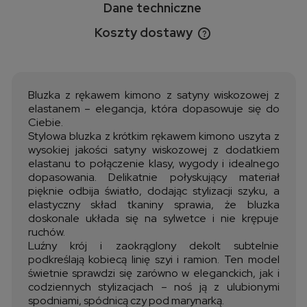
Dane techniczne
Koszty dostawy
Cena nie zawiera ewentualnych kosztów płatności
Bluzka z rękawem kimono z satyny wiskozowej z
elastanem – elegancja, która dopasowuje się do
Ciebie.
Stylowa bluzka z krótkim rękawem kimono uszyta z
wysokiej jakości satyny wiskozowej z dodatkiem
elastanu to połączenie klasy, wygody i idealnego
dopasowania. Delikatnie połyskujący materiał
pięknie odbija światło, dodając stylizacji szyku, a
elastyczny skład tkaniny sprawia, że bluzka
doskonale układa się na sylwetce i nie krępuje
ruchów.
Luźny krój i zaokrąglony dekolt subtelnie
podkreślają kobiecą linię szyi i ramion. Ten model
świetnie sprawdzi się zarówno w eleganckich, jak i
codziennych stylizacjach – noś ją z ulubionymi
spodniami, spódnicą czy pod marynarką.