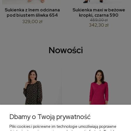
Sukienka z lnem odcinana
Sukienka maxi w beżowe
pod biustem śliwka 654
kropki, czarna 590
489,00 zł
329,00 zł
342,30 zł
Nowości
Dbamy o Twoją prywatność
Pliki cookies i pokrewne im technologie umożliwiają poprawne