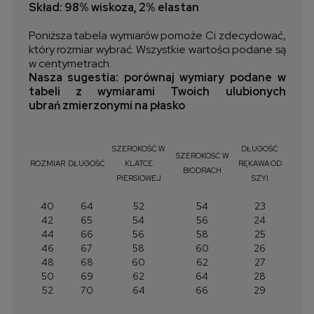
Skład: 98% wiskoza, 2% elastan
Poniższa tabela wymiarów pomoże Ci zdecydować,
który rozmiar wybrać. Wszystkie wartości podane są
w centymetrach.
Nasza sugestia: porównaj wymiary podane w
tabeli z wymiarami Twoich ulubionych
ubrań zmierzonymi na płasko
SZEROKOŚĆ W
DŁUGOŚĆ
SZEROKOŚĆ W
ROZMIAR
DŁUGOŚĆ
KLATCE
RĘKAWA OD
BIODRACH
PIERSIOWEJ
SZYI
40
64
52
54
23
42
65
54
56
24
44
66
56
58
25
46
67
58
60
26
48
68
60
62
27
50
69
62
64
28
52
70
64
66
29