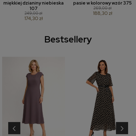
miękkiej dzianiny niebieska
pasie w kolorowy wzór 375
269,00 zł
107
188,30 zł
249,00 zł
174,30 zł
Bestsellery
‹
›