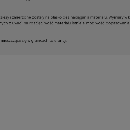
y i zmierzone zostały na płasko bez naciągania materiału. Wymiary w kla
ych z uwagi na rozciągliwość materiału istnieje możliwość dopasowania
ieszczące się w granicach tolerancji.