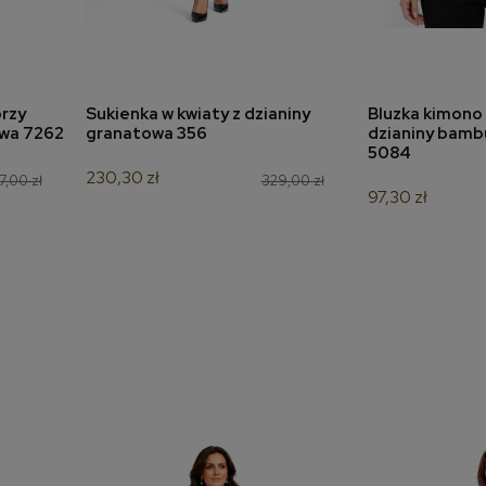
rzy
Sukienka w kwiaty z dzianiny
Bluzka kimono 
a
dodaj do koszyka
dodaj 
owa 7262
granatowa 356
dzianiny bamb
5084
230,30 zł
7,00 zł
329,00 zł
97,30 zł