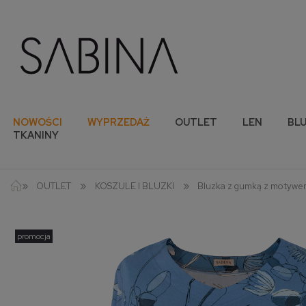
NOWOŚCI
WYPRZEDAŻ
OUTLET
LEN
BLU
TKANINY
»
»
»
OUTLET
KOSZULE I BLUZKI
Bluzka z gumką z motywem
promocja