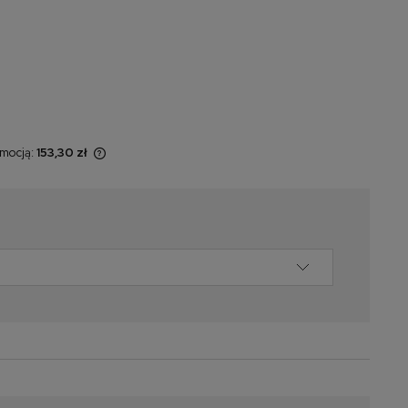
omocją:
153,30 zł
 sprzedawany
świetlana jest
omentu, kiedy
 sprzedaży.