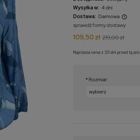
Wysyłka w:
4 dni
Dostawa:
Darmowa
sprawdź formy dostawy
Cena nie zawiera ewentualnych
109,50 zł
219,00 zł
kosztów płatności
Najniższa cena z 30 dni przed tą pr
Jeżeli produkt jest
krócej niż 30 dni, wy
najniższa cena od m
*
Rozmiar:
produkt pojawił się w