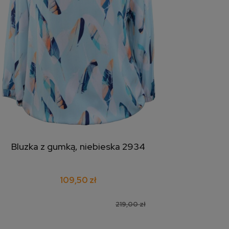
Bluzka z gumką, niebieska 2934
dodaj do koszyka
109,50 zł
219,00 zł