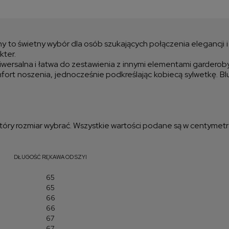
Cen
kos
ny to świetny wybór dla osób szukających połączenia elegancji i
kter.
 uniwersalna i łatwa do zestawienia z innymi elementami gardero
omfort noszenia, jednocześnie podkreślając kobiecą sylwetkę. 
óry rozmiar wybrać. Wszystkie wartości podane są w centymetr
DŁUGOŚĆ RĘKAWA OD SZYI
65
65
66
66
67
67