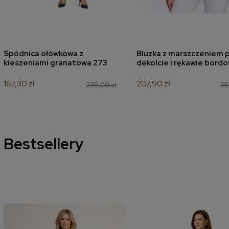
Spódnica ołówkowa z
Bluzka z marszczeniem p
dodaj do koszyka
dodaj do koszyk
kieszeniami granatowa 273
dekolcie i rękawie bord
167,30 zł
207,90 zł
239,00 zł
29
Bestsellery