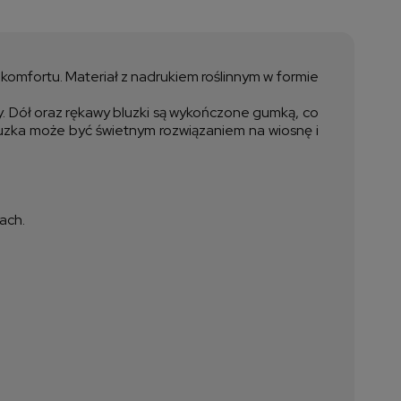
a nie zawiera ewentualnych
ztów płatności
 komfortu. Materiał z nadrukiem roślinnym w formie
by. Dół oraz rękawy bluzki są wykończone gumką, co
Bluzka może być świetnym rozwiązaniem na wiosnę i
ach.