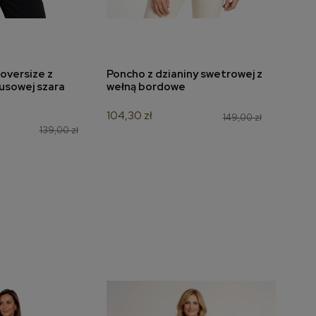
oversize z
Poncho z dzianiny swetrowej z
Bluz
do koszyka
dodaj do koszyka
usowej szara
wełną bordowe
wzór
104,30 zł
125,3
149,00 zł
139,00 zł