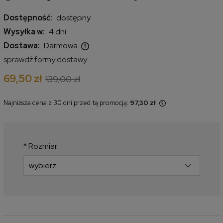
Dostępność:
dostępny
Wysyłka w:
4 dni
Dostawa:
Darmowa
Cena nie zawiera ewentualnych kosztów płatności
sprawdź formy dostawy
69,50 zł
139,00 zł
Najniższa cena z 30 dni przed tą promocją:
97,30 zł
Jeżeli produkt jest sprzedawany
krócej niż 30 dni, wyświetlana jest
najniższa cena od momentu, kiedy
produkt pojawił się w sprzedaży.
*
Rozmiar: