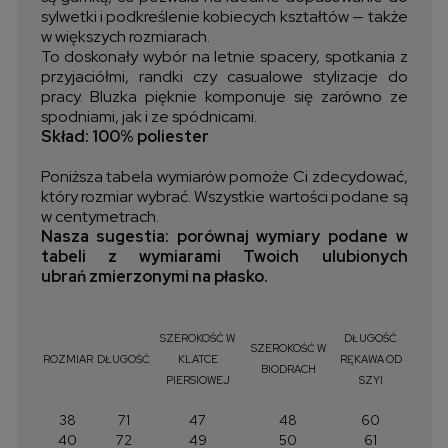
sylwetki i podkreślenie kobiecych kształtów — także
w większych rozmiarach.
To doskonały wybór na letnie spacery, spotkania z
przyjaciółmi, randki czy casualowe stylizacje do
pracy. Bluzka pięknie komponuje się zarówno ze
spodniami, jak i ze spódnicami.
Skład: 100% poliester
Poniższa tabela wymiarów pomoże Ci zdecydować,
który rozmiar wybrać. Wszystkie wartości podane są
w centymetrach.
Nasza sugestia: porównaj wymiary podane w
tabeli z wymiarami Twoich ulubionych
ubrań zmierzonymi na płasko.
SZEROKOŚĆ W
DŁUGOŚĆ
SZEROKOŚĆ W
ROZMIAR
DŁUGOŚĆ
KLATCE
RĘKAWA OD
BIODRACH
PIERSIOWEJ
SZYI
38
71
47
48
60
40
72
49
50
61