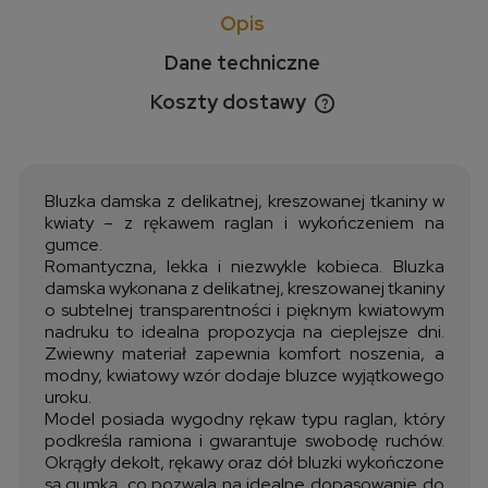
Opis
Dane techniczne
Koszty dostawy
Cena nie zawiera ewentualnych kosztów płatności
Bluzka damska z delikatnej, kreszowanej tkaniny w
kwiaty – z rękawem raglan i wykończeniem na
gumce.
Romantyczna, lekka i niezwykle kobieca. Bluzka
damska wykonana z delikatnej, kreszowanej tkaniny
o subtelnej transparentności i pięknym kwiatowym
nadruku to idealna propozycja na cieplejsze dni.
Zwiewny materiał zapewnia komfort noszenia, a
modny, kwiatowy wzór dodaje bluzce wyjątkowego
uroku.
Model posiada wygodny rękaw typu raglan, który
podkreśla ramiona i gwarantuje swobodę ruchów.
Okrągły dekolt, rękawy oraz dół bluzki wykończone
są gumką, co pozwala na idealne dopasowanie do