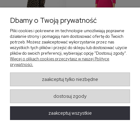
Dbamy o Twoją prywatność
Pliki cookies i pokrewne im technologie umożliwiają poprawne
‹
›
działanie strony i pomagają nam dostosować ofertę do Twoich
potrzeb. Możesz zaakceptować wykorzystanie przez nas
wszystkich tych plików i przejść do sklepu lub dostosować użycie
plików do swoich preferencji, wybierając opcję "Dostosuj zgody".
Sukienka z falbaną i
Sukienka z dekoltem w
Więcej o plikach cookies przeczytasz w naszej Polityce
bufiastym rękawem w
serek, fuksja 566
prywatności.
grochy 577
299,00 zł
579,00 zł
zaakceptuj tylko niezbędne
405,30 zł
dostosuj zgody
Regulaminy
zaakceptuj wszystkie
Obsługa zamówień
Moda Damska Sabina