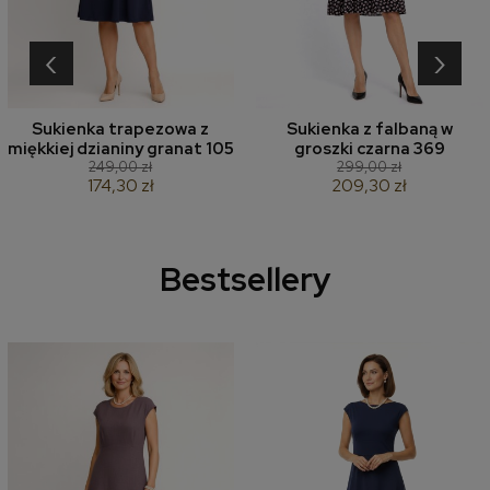
‹
›
Sukienka trapezowa z
Sukienka z falbaną w
miękkiej dzianiny granat 105
groszki czarna 369
249,00 zł
299,00 zł
174,30 zł
209,30 zł
Bestsellery