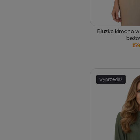
Bluzka kimono w 
dodaj
beżo
159
wyprzedaż