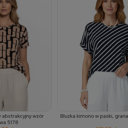
 abstrakcyjny wzór
Bluzka kimono w paski, gran
 do koszyka
dodaj do koszyka
wa 5178