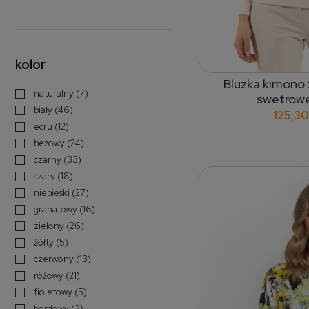
kolor
Bluzka kimono z
dodaj
naturalny
(7)
swetrowe
biały
(46)
125,30
ecru
(12)
beżowy
(24)
czarny
(33)
szary
(18)
niebieski
(27)
granatowy
(16)
zielony
(26)
żółty
(5)
czerwony
(13)
różowy
(21)
fioletowy
(5)
bordowy
(3)