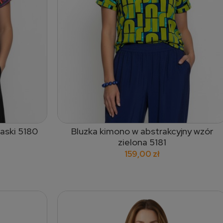
aski 5180
Bluzka kimono w abstrakcyjny wzór
dodaj do koszyka
zielona 5181
159,00 zł