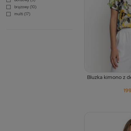
brązowy
(10)
multi
(17)
Bluzka kimono z d
dodaj
199