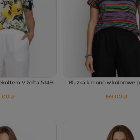
ekoltem V żółta 5149
Bluzka kimono w kolorowe p
 do koszyka
dodaj do koszyka
,00 zł
159,00 zł