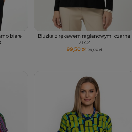
rno białe
Bluzka z rękawem raglanowym, czarna
dodaj do koszyka
0
7142
99,50 zł
199,00 zł