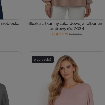
 niebieska
Bluzka z tkaniny żakardowej z falbanami
dodaj do koszyka
pudrowy róż 7034
124,50 zł
249,00 zł
wyprzedaż