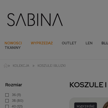
NOWOŚCI
WYPRZEDAŻ
OUTLET
LEN
BLU
TKANINY
»
»
KOLEKCJA
KOSZULE I BLUZKI
KOSZULE I
Rozmiar
36
(11)
38
(80)
wyprzedaż
40
(121)