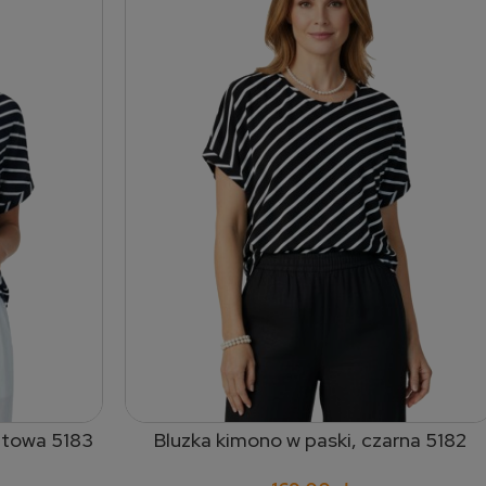
atowa 5183
Bluzka kimono w paski, czarna 5182
dodaj do koszyka