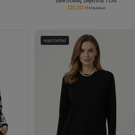
swetrowej, błękitna 7136
125,30 zł
179,00 zł
wyprzedaż