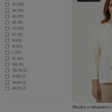
42
(124)
44
(118)
46
(121)
48
(111)
50
(92)
52
(19)
S
(63)
M
(63)
L
(53)
XL
(42)
XXL
(5)
36/38
(1)
40/42
(1)
44/46
(1)
48/50
(1)
Bluzka z rękawem 
dodaj