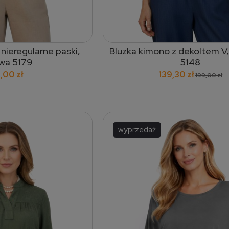
nieregularne paski,
Bluzka kimono z dekoltem V,
 do koszyka
dodaj do koszyka
wa 5179
5148
,00 zł
139,30 zł
199,00 zł
wyprzedaż