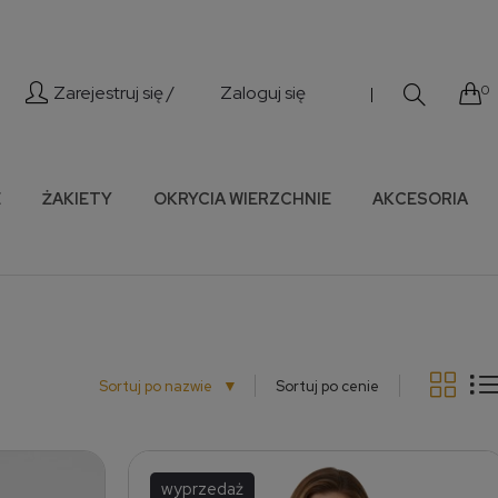
Zarejestruj się /
Zaloguj się
0
|
E
ŻAKIETY
OKRYCIA WIERZCHNIE
AKCESORIA
▼
Sortuj po nazwie
Sortuj po cenie
wyprzedaż