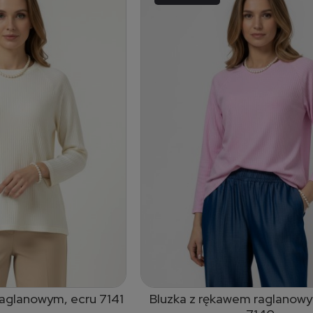
raglanowym, ecru 7141
Bluzka z rękawem raglanow
 do koszyka
dodaj do koszyka