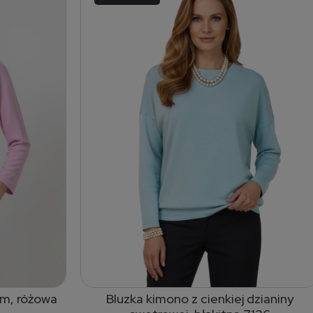
ym, różowa
Bluzka kimono z cienkiej dzianiny
dodaj do koszyka