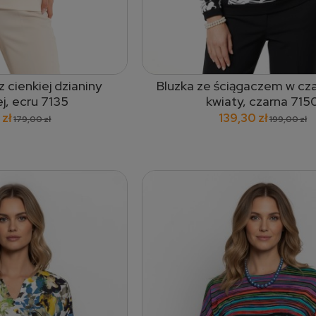
 cienkiej dzianiny
Bluzka ze ściągaczem w cza
 do koszyka
dodaj do koszyka
j, ecru 7135
kwiaty, czarna 715
 zł
139,30 zł
179,00 zł
199,00 zł