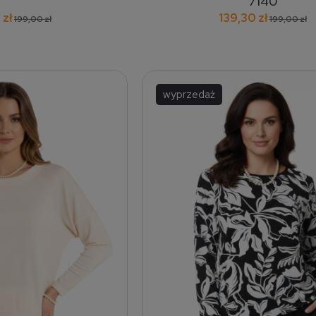
7140
 zł
139,30 zł
199,00 zł
199,00 zł
wyprzedaż