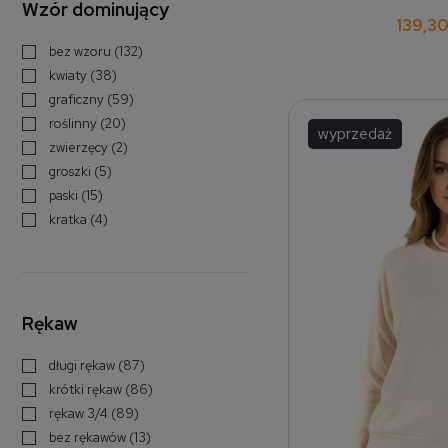
Wzór dominujący
139,30
bez wzoru
(132)
kwiaty
(38)
graficzny
(59)
roślinny
(20)
wyprzedaż
zwierzęcy
(2)
groszki
(5)
paski
(15)
kratka
(4)
Rękaw
długi rękaw
(87)
krótki rękaw
(86)
rękaw 3/4
(89)
bez rękawów
(13)