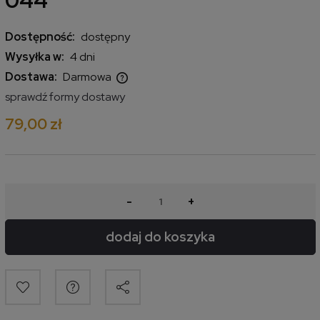
044
Dostępność:
dostępny
Wysyłka w:
4 dni
Dostawa:
Darmowa
Cena nie zawiera ewentualnych kosztów płatności
sprawdź formy dostawy
79,00 zł
-
+
dodaj do koszyka