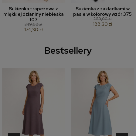
Sukienka trapezowa z
Sukienka z zakładkami w
miękkiej dzianiny niebieska
pasie w kolorowy wzór 375
269,00 zł
107
188,30 zł
249,00 zł
174,30 zł
Bestsellery