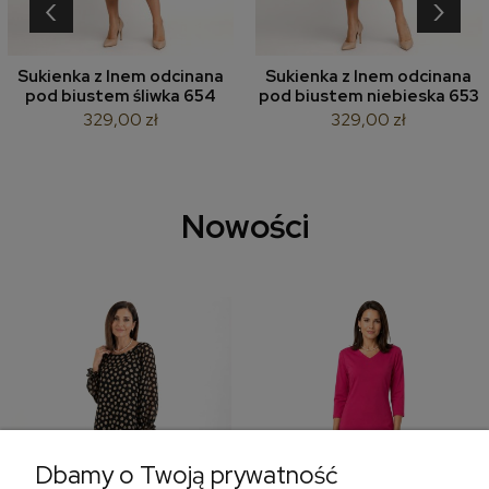
‹
›
Sukienka z lnem odcinana
Sukienka z lnem odcinana
pod biustem śliwka 654
pod biustem niebieska 653
329,00 zł
329,00 zł
Nowości
Dbamy o Twoją prywatność