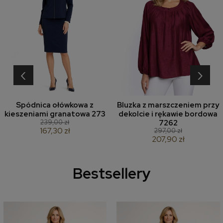
‹
›
Spódnica ołówkowa z
Bluzka z marszczeniem przy
kieszeniami granatowa 273
dekolcie i rękawie bordowa
239,00 zł
7262
167,30 zł
297,00 zł
207,90 zł
Bestsellery