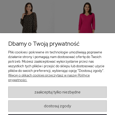
Dbamy o Twoją prywatność
Pliki cookies i pokrewne im technologie umożliwiają poprawne
‹
›
działanie strony i pomagają nam dostosować ofertę do Twoich
potrzeb. Możesz zaakceptować wykorzystanie przez nas
wszystkich tych plików i przejść do sklepu lub dostosować użycie
plików do swoich preferencji, wybierając opcję "Dostosuj zgody".
Sukienka z falbaną i
Sukienka z dekoltem w
Więcej o plikach cookies przeczytasz w naszej Polityce
bufiastym rękawem w
serek, fuksja 566
prywatności.
grochy 577
299,00 zł
579,00 zł
zaakceptuj tylko niezbędne
405,30 zł
dostosuj zgody
Regulaminy