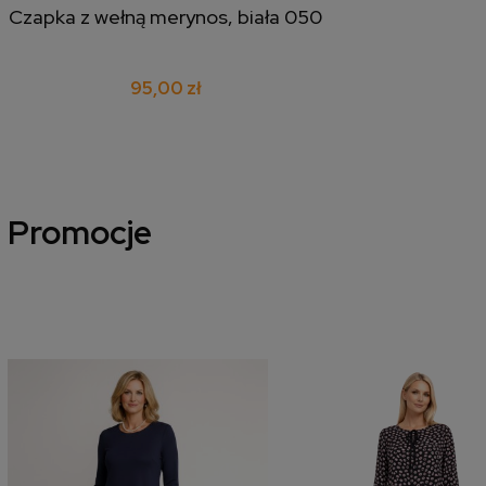
Czapka z wełną merynos, biała 050
dodaj do koszyka
95,00 zł
Promocje