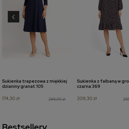
‹
Sukienka trapezowa z miękkiej
Sukienka z falbaną w gro
dodaj do koszyka
dodaj do koszyk
dzianiny granat 105
czarna 369
174,30 zł
209,30 zł
249,00 zł
299
Bestsellery