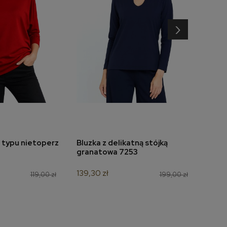
›
 typu nietoperz
Bluzka z delikatną stójką
Bluz
do koszyka
dodaj do koszyka
granatowa 7253
mors
139,30 zł
90,30
119,00 zł
199,00 zł