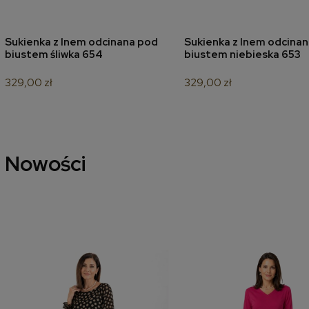
Sukienka z lnem odcinana pod
Sukienka z lnem odcina
dodaj do koszyka
dodaj do koszyk
biustem śliwka 654
biustem niebieska 653
329,00 zł
329,00 zł
Nowości