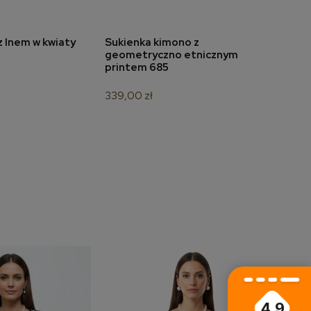
z lnem w kwiaty
Sukienka kimono z
Suki
do koszyka
dodaj do koszyka
geometryczno etnicznym
dołe
printem 685
349,
339,00 zł
4.9