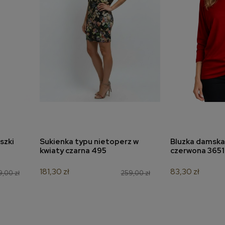
szki
Sukienka typu nietoperz w
Bluzka damska
a
dodaj do koszyka
dodaj 
kwiaty czarna 495
czerwona 3651
181,30 zł
83,30 zł
,00 zł
259,00 zł