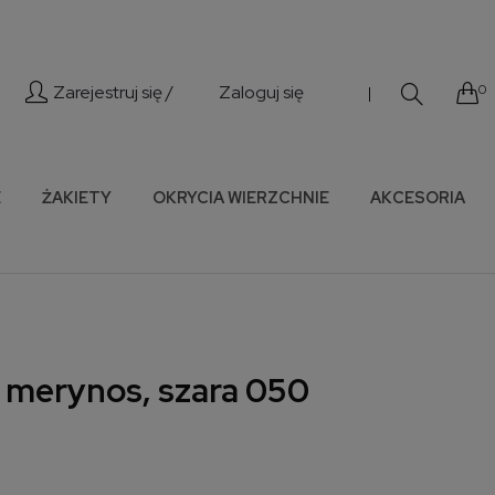
Zarejestruj się /
Zaloguj się
0
|
E
ŻAKIETY
OKRYCIA WIERZCHNIE
AKCESORIA
 merynos, szara 050