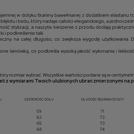
kos
yjemnej w dotyku tkaniny bawełnianej z dodatkiem elastanu t
błękitu i beżu, który nadaje całości eleganckiego, a jednocze
ność stylizacji, a naszyte kieszenie z przodu dodają praktyc
 i podkreślenie talii.
iczny na całej długości, co zwiększa wygodę użytkowania. D
ne lamówką, co podkreśla wysoką jakość wykonania i lekkość
óry rozmiar wybrać. Wszystkie wartości podane są w centymetr
li z wymiarami Twoich ulubionych ubrań zmierzonymi na p
J
SZEROKOŚĆ DOŁU
DŁUGOŚĆ RĘKAWA OD SZYI
59
71
62
72
65
73
68
74