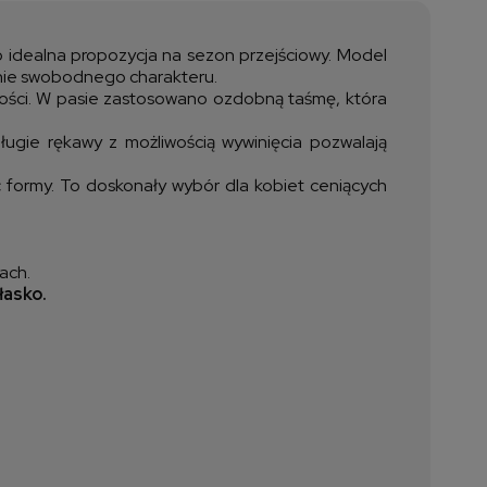
ztów płatności
o idealna propozycja na sezon przejściowy. Model
śnie swobodnego charakteru.
zności. W pasie zastosowano ozdobną taśmę, która
ługie rękawy z możliwością wywinięcia pozwalają
 formy. To doskonały wybór dla kobiet ceniących
ach.
łasko.