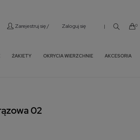
Zarejestruj się /
Zaloguj się
0
|
E
ŻAKIETY
OKRYCIA WIERZCHNIE
AKCESORIA
rązowa 02