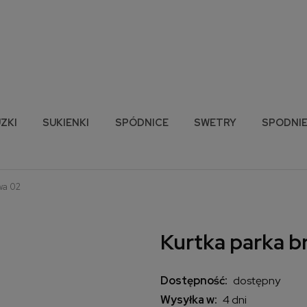
ZKI
SUKIENKI
SPÓDNICE
SWETRY
SPODNI
wa 02
Kurtka parka b
Dostępność:
dostępny
Wysyłka w:
4 dni