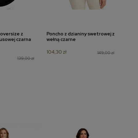
oversize z
Poncho z dzianiny swetrowej z
Bluz
do koszyka
dodaj do koszyka
usowej czarna
wełną czarne
7198
104,30 zł
132,3
149,00 zł
139,00 zł