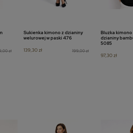
em
Sukienka kimono z dzianiny
Bluzka kimono 
a
dodaj do koszyka
dodaj 
welurowej w paski 476
dzianiny bamb
5085
139,30 zł
9,00 zł
199,00 zł
97,30 zł