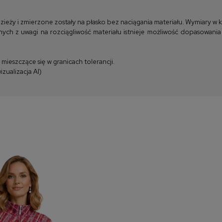
y i zmierzone zostały na płasko bez naciągania materiału. Wymiary w kla
ych z uwagi na rozciągliwość materiału istnieje możliwość dopasowania
ieszczące się w granicach tolerancji.
zualizacja AI)