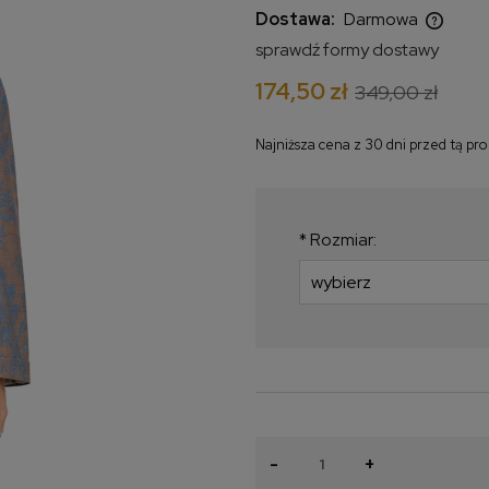
Dostawa:
Darmowa
sprawdź formy dostawy
Cena nie zawiera ewentualnych
174,50 zł
349,00 zł
kosztów płatności
Najniższa cena z 30 dni przed tą pr
Jeżeli produkt jest
krócej niż 30 dni, w
najniższa cena od 
*
Rozmiar:
produkt pojawił się 
-
+