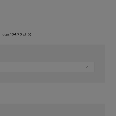
omocją:
104,70 zł
 sprzedawany
yświetlana jest
momentu, kiedy
w sprzedaży.