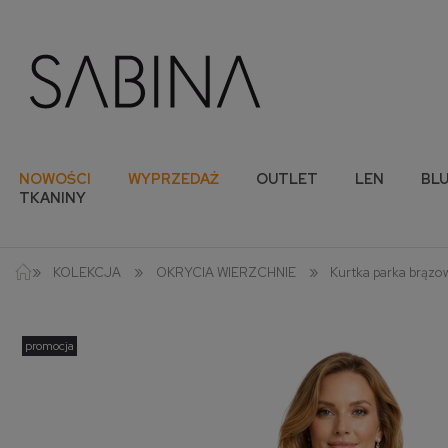
NOWOŚCI
WYPRZEDAŻ
OUTLET
LEN
BLU
TKANINY
»
»
»
KOLEKCJA
OKRYCIA WIERZCHNIE
Kurtka parka brązo
promocja