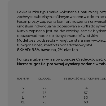
Lekka kurtka typu parka wykonana z naturalnej, prz
zachwyca subtelnym, roślinnym wzorem w odcieniach 
Fason prosty zapewnia komfort noszenia i uniwersal
umożliwia indywidualne dopasowanie kurtki do sylwetki
Kurtka zapinana jest na dwudzielny zamek błyskaw
dopasować model do różnych warunków i stylów.
Model bez podszewki – wnętrze starannie wykończo
funkcjonalność, komfort i ponadczasowy styl.
SKŁAD: 98
% bawełna, 2% elastan
Poniższa tabela wymiarów pomoże Ci zdecydować, kt
Nasza sugestia: porównaj wymiary podane w tabe
ROZMIAR
DŁUGOŚĆ
SZEROKOŚĆ W KLATCE PIERSIOWE
S
72
54
M
73
57
L
74
60
XL
75
63