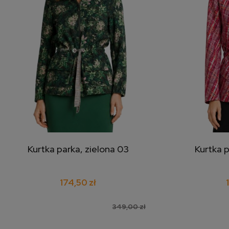
Kurtka parka, zielona 03
Kurtka 
dodaj do koszyka
doda
174,50 zł
349,00 zł