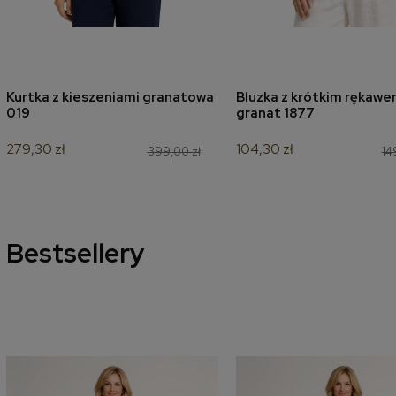
Kurtka z kieszeniami granatowa
Bluzka z krótkim rękaw
dodaj do koszyka
dodaj do koszyk
019
granat 1877
279,30 zł
104,30 zł
399,00 zł
14
Bestsellery