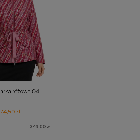
parka różowa 04
j do koszyka
174,50 zł
349,00 zł