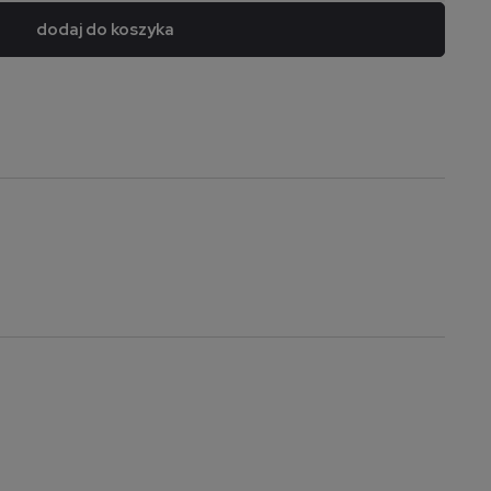
dodaj do koszyka
a nie zawiera ewentualnych