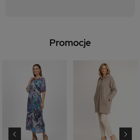
Promocje
‹
›