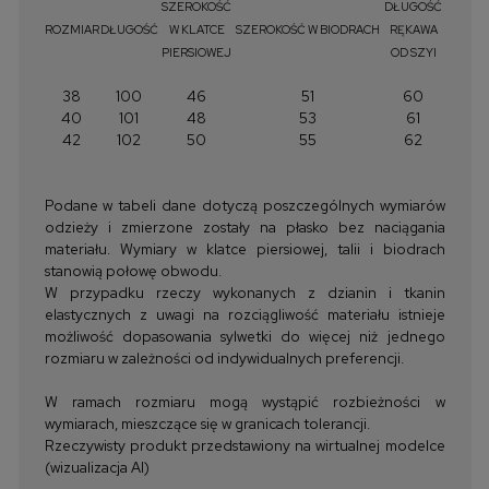
SZEROKOŚĆ
DŁUGOŚĆ
ROZMIAR
DŁUGOŚĆ
W KLATCE
SZEROKOŚĆ W BIODRACH
RĘKAWA
PIERSIOWEJ
OD SZYI
38
100
46
51
60
40
101
48
53
61
42
102
50
55
62
Podane w tabeli dane dotyczą poszczególnych wymiarów
odzieży i zmierzone zostały na płasko bez naciągania
materiału. Wymiary w klatce piersiowej, talii i biodrach
stanowią połowę obwodu.
W przypadku rzeczy wykonanych z dzianin i tkanin
elastycznych z uwagi na rozciągliwość materiału istnieje
możliwość dopasowania sylwetki do więcej niż jednego
rozmiaru w zależności od indywidualnych preferencji.
W ramach rozmiaru mogą wystąpić rozbieżności w
wymiarach, mieszczące się w granicach tolerancji.
Rzeczywisty produkt przedstawiony na wirtualnej modelce
(wizualizacja AI)