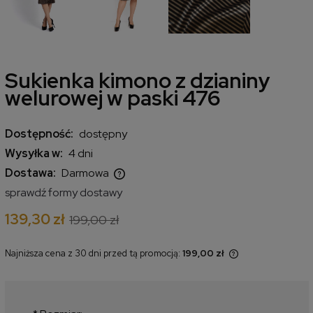
Sukienka kimono z dzianiny
welurowej w paski 476
Dostępność:
dostępny
Wysyłka w:
4 dni
Dostawa:
Darmowa
Cena nie zawiera ewentualnych kosztów płatności
sprawdź formy dostawy
139,30 zł
199,00 zł
Najniższa cena z 30 dni przed tą promocją:
199,00 zł
Jeżeli produkt jest sprzedawany
krócej niż 30 dni, wyświetlana jest
najniższa cena od momentu, kiedy
produkt pojawił się w sprzedaży.