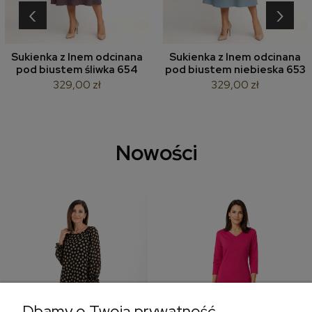
‹
›
Sukienka z lnem odcinana
Sukienka z lnem odcinana
pod biustem śliwka 654
pod biustem niebieska 653
329,00 zł
329,00 zł
Nowości
Dbamy o Twoją prywatność