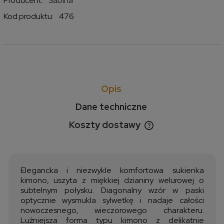
Producent:
Sabina
Kod produktu:
476
Opis
Dane techniczne
Koszty dostawy
Cena nie zawiera ewentualnych kosztów płatności
Elegancka i niezwykle komfortowa sukienka
kimono, uszyta z miękkiej dzianiny welurowej o
subtelnym połysku. Diagonalny wzór w paski
optycznie wysmukla sylwetkę i nadaje całości
nowoczesnego, wieczorowego charakteru.
Luźniejsza forma typu kimono z delikatnie