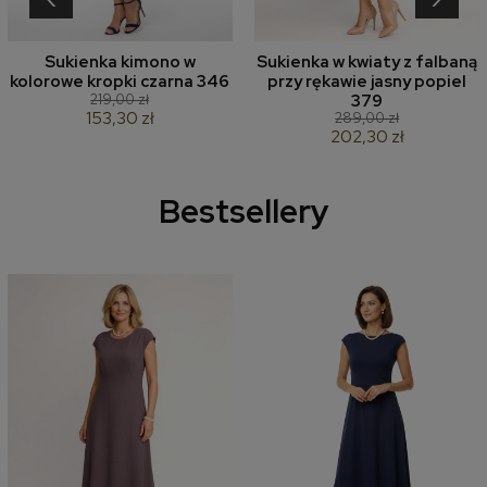
Sukienka kimono w
Sukienka w kwiaty z falbaną
kolorowe kropki czarna 346
przy rękawie jasny popiel
219,00 zł
379
153,30 zł
289,00 zł
202,30 zł
Bestsellery