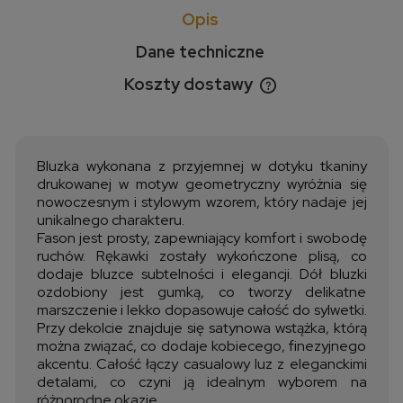
Opis
Dane techniczne
Koszty dostawy
Cena nie zawiera ewentualnych kosztów płatności
Bluzka wykonana z przyjemnej w dotyku tkaniny
drukowanej w motyw geometryczny wyróżnia się
nowoczesnym i stylowym wzorem, który nadaje jej
unikalnego charakteru.
Fason jest prosty, zapewniający komfort i swobodę
ruchów. Rękawki zostały wykończone plisą, co
dodaje bluzce subtelności i elegancji. Dół bluzki
ozdobiony jest gumką, co tworzy delikatne
marszczenie i lekko dopasowuje całość do sylwetki.
Przy dekolcie znajduje się satynowa wstążka, którą
można związać, co dodaje kobiecego, finezyjnego
akcentu. Całość łączy casualowy luz z eleganckimi
detalami, co czyni ją idealnym wyborem na
różnorodne okazje.