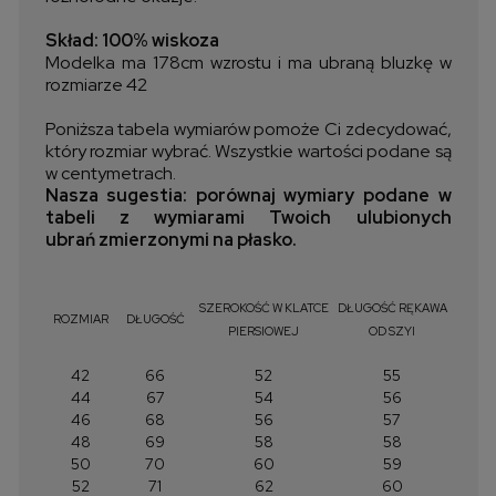
Skład: 100% wiskoza
Modelka ma 178cm wzrostu i ma ubraną bluzkę w
rozmiarze 42
Poniższa tabela wymiarów pomoże Ci zdecydować,
który rozmiar wybrać. Wszystkie wartości podane są
w centymetrach.
Nasza sugestia: porównaj wymiary podane w
tabeli z wymiarami Twoich ulubionych
ubrań zmierzonymi na płasko.
SZEROKOŚĆ W KLATCE
DŁUGOŚĆ RĘKAWA
ROZMIAR
DŁUGOŚĆ
PIERSIOWEJ
OD SZYI
42
66
52
55
44
67
54
56
46
68
56
57
48
69
58
58
50
70
60
59
52
71
62
60