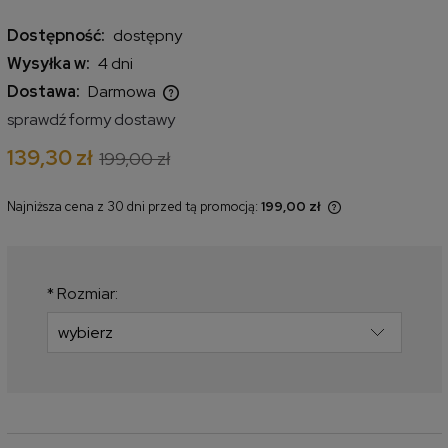
Dostępność:
dostępny
Wysyłka w:
4 dni
Dostawa:
Darmowa
Cena nie zawiera ewentualnych kosztów płatności
sprawdź formy dostawy
139,30 zł
199,00 zł
Najniższa cena z 30 dni przed tą promocją:
199,00 zł
Jeżeli produkt jest sprzedawany
krócej niż 30 dni, wyświetlana jest
najniższa cena od momentu, kiedy
produkt pojawił się w sprzedaży.
*
Rozmiar: