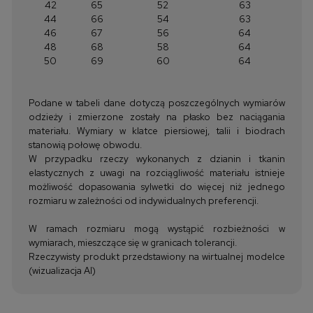
42
65
52
63
44
66
54
63
46
67
56
64
48
68
58
64
50
69
60
64
Podane w tabeli dane dotyczą poszczególnych wymiarów
odzieży i zmierzone zostały na płasko bez naciągania
materiału. Wymiary w klatce piersiowej, talii i biodrach
stanowią połowę obwodu.
W przypadku rzeczy wykonanych z dzianin i tkanin
elastycznych z uwagi na rozciągliwość materiału istnieje
możliwość dopasowania sylwetki do więcej niż jednego
rozmiaru w zależności od indywidualnych preferencji.
W ramach rozmiaru mogą wystąpić rozbieżności w
wymiarach, mieszczące się w granicach tolerancji.
Rzeczywisty produkt przedstawiony na wirtualnej modelce
(wizualizacja AI)