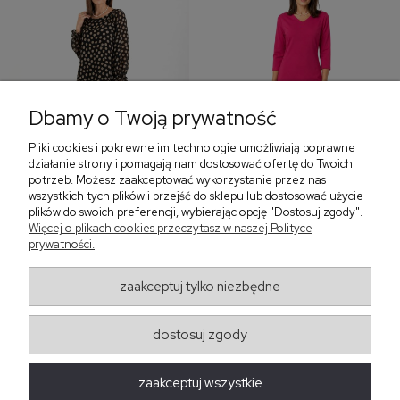
Dbamy o Twoją prywatność
Pliki cookies i pokrewne im technologie umożliwiają poprawne
‹
›
działanie strony i pomagają nam dostosować ofertę do Twoich
potrzeb. Możesz zaakceptować wykorzystanie przez nas
wszystkich tych plików i przejść do sklepu lub dostosować użycie
plików do swoich preferencji, wybierając opcję "Dostosuj zgody".
Sukienka z falbaną i
Sukienka z dekoltem w
Więcej o plikach cookies przeczytasz w naszej Polityce
bufiastym rękawem w
serek, fuksja 566
prywatności.
grochy 577
299,00 zł
579,00 zł
zaakceptuj tylko niezbędne
405,30 zł
dostosuj zgody
Regulaminy
zaakceptuj wszystkie
Obsługa zamówień