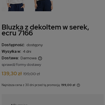
Bluzka z dekoltem w serek,
ecru 7166
Dostępność:
dostępny
Wysyłka w:
4 dni
Dostawa:
Darmowa
Cena nie zawiera ewentualnych kosztów płatności
sprawdź formy dostawy
139,30 zł
199,00 zł
Najniższa cena z 30 dni przed tą promocją:
199,00 zł
Jeżeli produkt jest sprzedawany
krócej niż 30 dni, wyświetlana jest
najniższa cena od momentu, kiedy
produkt pojawił się w sprzedaży.