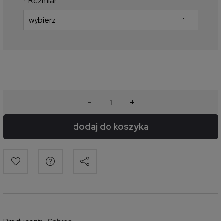
*
Rozmiar:
-
+
dodaj do koszyka