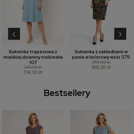
‹
›
Sukienka trapezowa z
Sukienka z zakładkami w
miękkiej dzianiny niebieska
pasie w kolorowy wzór 375
269,00 zł
107
188,30 zł
249,00 zł
174,30 zł
Bestsellery