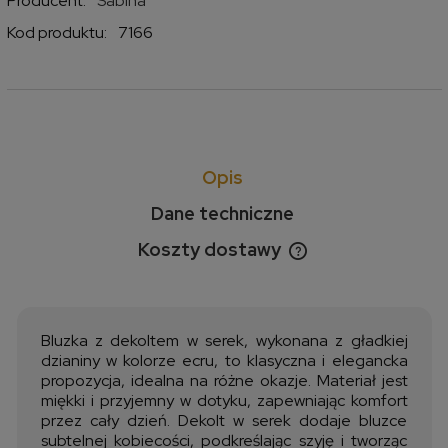
Producent:
Sabina
Kod produktu:
7166
Opis
Dane techniczne
Koszty dostawy
Cena nie zawiera ewentualnych kosztów płatności
Bluzka z dekoltem w serek, wykonana z gładkiej
dzianiny w kolorze ecru, to klasyczna i elegancka
propozycja, idealna na różne okazje. Materiał jest
miękki i przyjemny w dotyku, zapewniając komfort
przez cały dzień. Dekolt w serek dodaje bluzce
subtelnej kobiecości, podkreślając szyję i tworząc