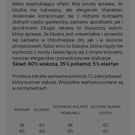
lekko wysmuklający efekt. Krój prosty sprawia, że
bluzka ma luźniejszy, ale elegancki charakter,
doskonale komponując się z różnymi rodzajami
dolnych części garderoby, zarówno spodniami, jak i
spódnicami. Długie rękawy to klasyczny wybór,
który sprawia, że bluzka jest uniwersalna i sprawdzi
się zarówno w chłodniejsze dni, jak i w sezonie
przejściowym. Kolor ecru to klasyka, która nigdy nie
wychodzi z mody i łatwo łączy się z innymi kolorami,
tworząc eleganckie i ponadczasowe stylizacje.
Skład: 60% wiskoza, 35% poliamid, 5% elastan
Poniższa tabela wymiarów pomoże Ci zdecydować,
który rozmiar wybrać. Wszystkie wartości podane są
w centymetrach.
SZEROKOŚĆ W KLATCE
DŁUGOŚĆ RĘKAWA
ROZMIAR
DŁUGOŚĆ
PIERSIOWEJ
OD SZYI
38
63
48
62
40
64
50
62