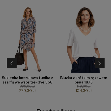
‹
›
Sukienka koszulowa tunika z
Bluzka z krótkim rękawem
szarfą we wzór tie-dye 568
biała 1875
399,00 zł
149,00 zł
279,30 zł
104,30 zł