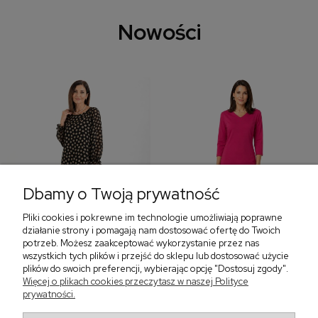
Nowości
Dbamy o Twoją prywatność
Pliki cookies i pokrewne im technologie umożliwiają poprawne
‹
›
działanie strony i pomagają nam dostosować ofertę do Twoich
potrzeb. Możesz zaakceptować wykorzystanie przez nas
wszystkich tych plików i przejść do sklepu lub dostosować użycie
plików do swoich preferencji, wybierając opcję "Dostosuj zgody".
Sukienka z falbaną i
Sukienka z dekoltem w
Więcej o plikach cookies przeczytasz w naszej Polityce
bufiastym rękawem w
serek, fuksja 566
prywatności.
grochy 577
299,00 zł