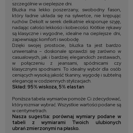
szczególnie w cieplejsze dni.
Bluzka ma lekko poszerzany, swobodny fason,
który ładnie układa się na sylwetce, nie krępując
ruchów. Dekolt w serek delikatnie eksponuje szyję,
nadając całości lekkości i kobiecości. Krótkie rękawy
są klasyczne i wygodne, idealne na cieplejsze dni,
zapewniając komfort i swobodę.
Dzięki swojej prostocie, bluzka ta jest bardzo
uniwersalna – doskonale sprawdzi się zarówno w
casualowych, jak i bardziej eleganckich zestawach,
w połączeniu z jeansami, spódnicami czy
klasycznymi spodniami. To idealny wybór dla osób
ceniących wysoką jakość tkaniny, wygodę i subtelną
elegancję w codziennych stylizacjach.
Skład: 95% wiskoza, 5% elastan
Poniższa tabela wymiarów pomoże Ci zdecydować,
który rozmiar wybrać. Wszystkie wartości podane są
w centymetrach.
Nasza sugestia: porównaj wymiary podane w
tabeli z wymiarami Twoich ulubionych
ubrań zmierzonymi na płasko.