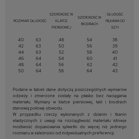
SZEROKOŚĆ W
DŁUGOŚĆ
SZEROKOŚĆ W
ROZMIAR
DŁUGOŚĆ
KLATCE
RĘKAWA OD
BIODRACH
PIERSIOWEJ
SZYI
40
63
48
54
38
42
63
50
56
39
44
63
52
58
40
46
64
54
60
41
48
64
56
62
42
50
64
58
64
43
Podane w tabeli dane dotyczą poszczególnych wymiarów
odzieży i zmierzone zostały na płasko bez naciągania
materiału. Wymiary w klatce piersiowej, talii i biodrach
stanowią połowę obwodu.
W przypadku rzeczy wykonanych z dzianin i tkanin
elastycznych z uwagi na rozciągliwość materiału istnieje
możliwość dopasowania sylwetki do więcej niż jednego
rozmiaru w zależności od indywidualnych preferencji.