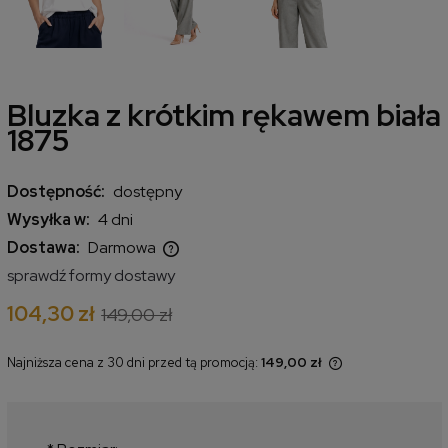
Bluzka z krótkim rękawem biała
1875
Dostępność:
dostępny
Wysyłka w:
4 dni
Dostawa:
Darmowa
Cena nie zawiera ewentualnych kosztów płatności
sprawdź formy dostawy
104,30 zł
149,00 zł
Najniższa cena z 30 dni przed tą promocją:
149,00 zł
Jeżeli produkt jest sprzedawany
krócej niż 30 dni, wyświetlana jest
najniższa cena od momentu, kiedy
produkt pojawił się w sprzedaży.