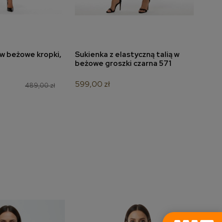
w beżowe kropki,
Sukienka z elastyczną talią w
Suki
do koszyka
dodaj do koszyka
beżowe groszki czarna 571
666
599,00 zł
349,
489,00 zł