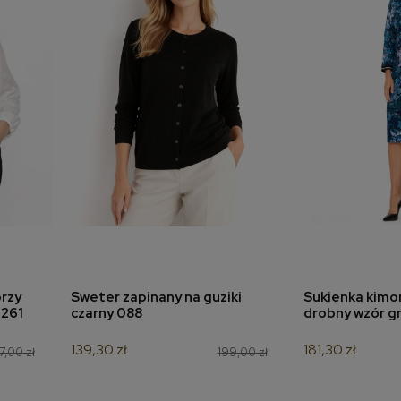
rzy
Sweter zapinany na guziki
Sukienka kimon
a
dodaj do koszyka
dodaj 
7261
czarny 088
drobny wzór g
139,30 zł
181,30 zł
7,00 zł
199,00 zł