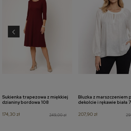
‹
Sukienka trapezowa z miękkiej
Bluzka z marszczeniem p
dodaj do koszyka
dodaj do koszyk
dzianiny bordowa 108
dekolcie i rękawie biała 
174,30 zł
207,90 zł
249,00 zł
29