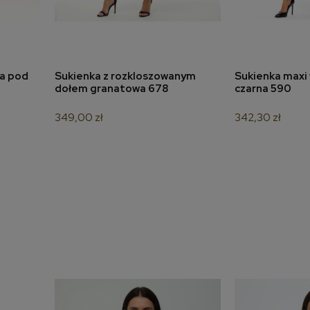
na pod
Sukienka z rozkloszowanym
Sukienka maxi 
a
dodaj do koszyka
dodaj 
dołem granatowa 678
czarna 590
349,00 zł
342,30 zł