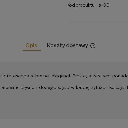
Kod produktu:
a-90
Opis
Koszty dostawy
Cena nie zawiera
kosztów płatnośc
fcie to esencja subtelnej elegancji. Proste, a zarazem pona
 naturalne piękno i dodając szyku w każdej sytuacji. Kolczyki