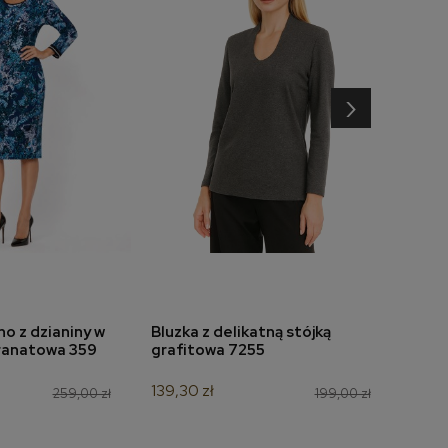
›
o z dzianiny w
Bluzka z delikatną stójką
Bluz
do koszyka
dodaj do koszyka
ranatowa 359
grafitowa 7255
wzór
139,30 zł
125,3
259,00 zł
199,00 zł