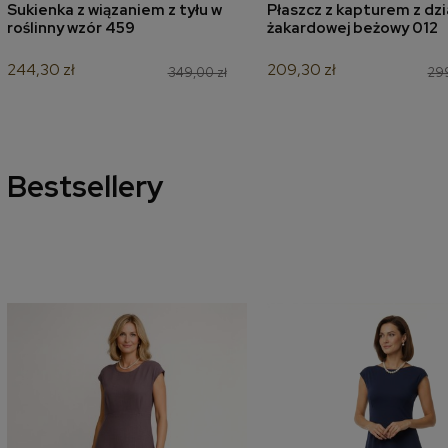
Sukienka z wiązaniem z tyłu w
Płaszcz z kapturem z dzi
dodaj do koszyka
dodaj do koszyk
roślinny wzór 459
żakardowej beżowy 012
244,30 zł
209,30 zł
349,00 zł
299
Bestsellery