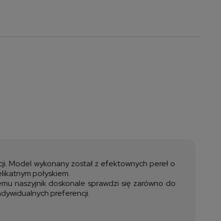
 ewentualnych
i
zacji. Model wykonany został z efektownych pereł o
elikatnym połyskiem.
zemu naszyjnik doskonale sprawdzi się zarówno do
ndywidualnych preferencji.