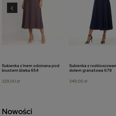
‹
Sukienka z lnem odcinana pod
Sukienka z rozkloszowa
dodaj do koszyka
dodaj do koszyk
biustem śliwka 654
dołem granatowa 678
329,00 zł
349,00 zł
Nowości