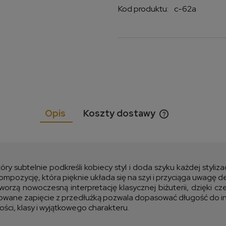
Kod produktu:
c-62a
Opis
Koszty dostawy
Cena nie zawiera
kosztów płatnośc
óry subtelnie podkreśli kobiecy styl i doda szyku każdej styli
ompozycję, która pięknie układa się na szyi i przyciąga uwagę d
orzą nowoczesną interpretację klasycznej biżuterii, dzięki c
egulowane zapięcie z przedłużką pozwala dopasować długość do i
ści, klasy i wyjątkowego charakteru.