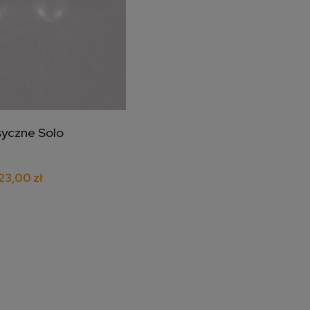
syczne Solo
j do koszyka
23,00 zł