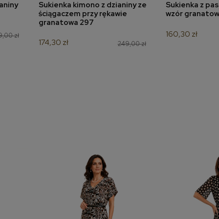
aniny
Sukienka kimono z dzianiny ze
Sukienka z pa
a
dodaj do koszyka
dodaj 
ściągaczem przy rękawie
wzór granatow
granatowa 297
160,30 zł
,00 zł
174,30 zł
249,00 zł