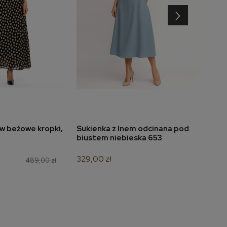
›
w beżowe kropki,
Sukienka z lnem odcinana pod
Suki
do koszyka
dodaj do koszyka
biustem niebieska 653
nieb
329,00 zł
349,
489,00 zł