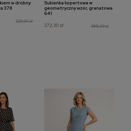
skiem w drobny
Sukienka kopertowa w
Sukie
do koszyka
dodaj do koszyka
a 378
geometryczny wzór, granatowa
dzia
641
brąz
229,00 zł
272,30 zł
209,
389,00 zł