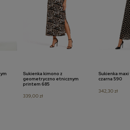
nym
Sukienka kimono z
Sukienka maxi 
a
dodaj do koszyka
dodaj 
geometryczno etnicznym
czarna 590
printem 685
342,30 zł
339,00 zł