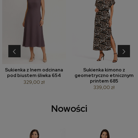
‹
›
Sukienka z lnem odcinana
Sukienka kimono z
pod biustem śliwka 654
geometryczno etnicznym
printem 685
329,00 zł
339,00 zł
Nowości