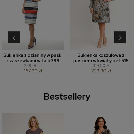
‹
›
Sukienka z dzianiny w paski
Sukienka koszulowa z
z zaszewkami w talii 399
paskiem w kwiaty beż 515
239,00 zł
319,00 zł
167,30 zł
223,30 zł
Bestsellery