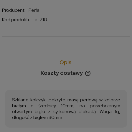
Producent:
Perła
Kod produktu:
a-710
Opis
Koszty dostawy
Cena nie zawiera ewentualnych kosztów płatności
Szklane kolczyki pokryte masą perłową w kolorze
białym o średnicy 10mm, na posrebrzanym
otwartym biglu z sylikonową blokadą. Waga 1g,
długość z biglem 30mm.