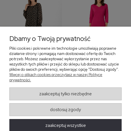
Dbamy o Twoją prywatność
Pliki cookies i pokrewne im technologie umożliwiają poprawne
‹
›
działanie strony i pomagają nam dostosować ofertę do Twoich
potrzeb. Możesz zaakceptować wykorzystanie przez nas
wszystkich tych plików i przejść do sklepu lub dostosować użycie
plików do swoich preferencji, wybierając opcję "Dostosuj zgody".
Sukienka z falbaną i
Sukienka z dekoltem w
Więcej o plikach cookies przeczytasz w naszej Polityce
bufiastym rękawem w
serek, fuksja 566
prywatności.
grochy 577
299,00 zł
579,00 zł
zaakceptuj tylko niezbędne
405,30 zł
dostosuj zgody
Regulaminy
zaakceptuj wszystkie
Obsługa zamówień