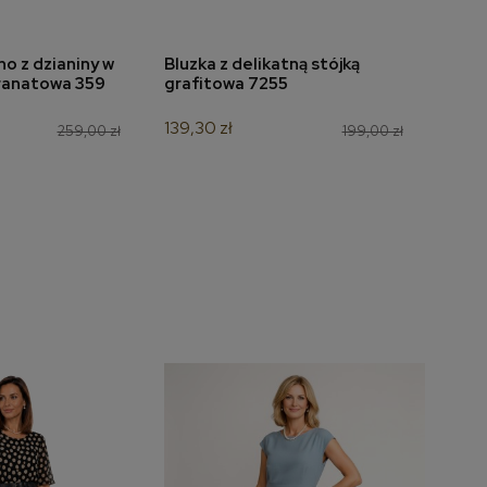
o z dzianiny w
Bluzka z delikatną stójką
Bluz
do koszyka
dodaj do koszyka
ranatowa 359
grafitowa 7255
wzór
139,30 zł
125,3
259,00 zł
199,00 zł