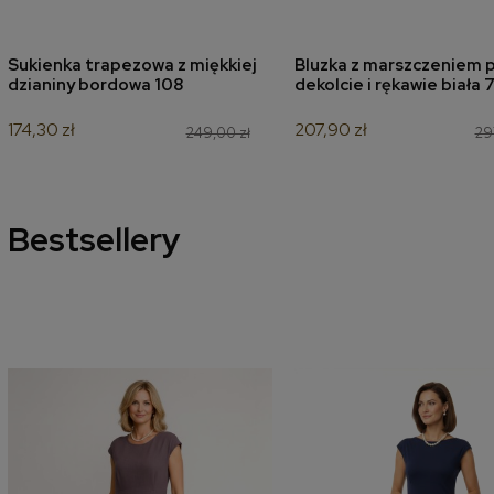
Sukienka trapezowa z miękkiej
Bluzka z marszczeniem p
dodaj do koszyka
dodaj do koszyk
dzianiny bordowa 108
dekolcie i rękawie biała 
174,30 zł
207,90 zł
249,00 zł
29
Bestsellery