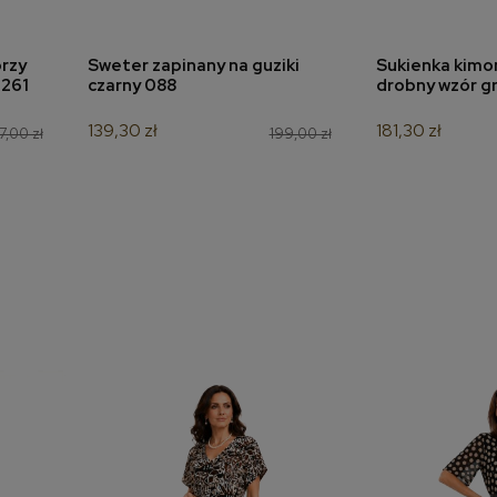
rzy
Sweter zapinany na guziki
Sukienka kimon
a
dodaj do koszyka
dodaj 
7261
czarny 088
drobny wzór g
139,30 zł
181,30 zł
7,00 zł
199,00 zł