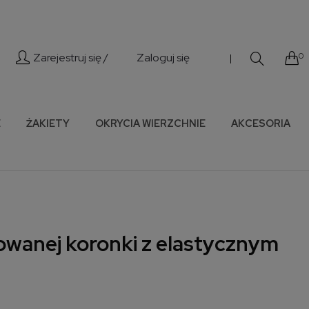
Zarejestruj się /
Zaloguj się
0
|
E
ŻAKIETY
OKRYCIA WIERZCHNIE
AKCESORIA
sowanej koronki z elastycznym