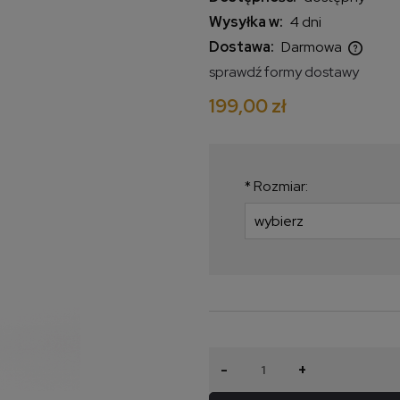
Wysyłka w:
4 dni
Dostawa:
Darmowa
sprawdź formy dostawy
Cena nie zawiera ewentualnych
199,00 zł
kosztów płatności
*
Rozmiar:
-
+