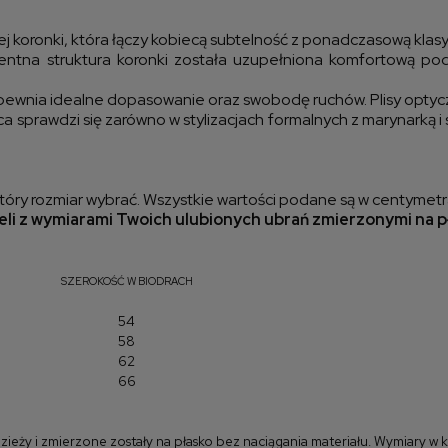
kos
 koronki, która łączy kobiecą subtelność z ponadczasową klasy
sparentna struktura koronki została uzupełniona komfortową 
zapewnia idealne dopasowanie oraz swobodę ruchów. Plisy opty
a sprawdzi się zarówno w stylizacjach formalnych z marynarką i 
óry rozmiar wybrać. Wszystkie wartości podane są w centymetr
li z wymiarami Twoich ulubionych ubrań zmierzonymi na p
SZEROKOŚĆ W BIODRACH
54
58
62
66
y i zmierzone zostały na płasko bez naciągania materiału. Wymiary w kla