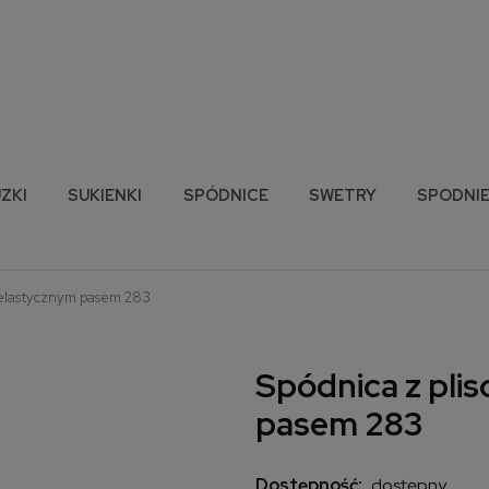
ZKI
SUKIENKI
SPÓDNICE
SWETRY
SPODNI
z elastycznym pasem 283
Spódnica z pli
pasem 283
Dostępność:
dostępny