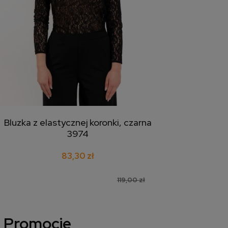
Bluzka z elastycznej koronki, czarna
dodaj do koszyka
3974
83,30 zł
119,00 zł
Promocje