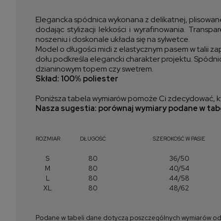
Elegancka spódnica wykonana z delikatnej, plisowanej
dodając stylizacji lekkości i wyrafinowania. Tran
noszeniu i doskonale układa się na sylwetce.
Model o długości midi z elastycznym pasem w talii 
dołu podkreśla elegancki charakter projektu. Spódnic
dzianinowym topem czy swetrem.
Skład: 100% poliester
Poniższa tabela wymiarów pomoże Ci zdecydować, kt
Nasza sugestia: porównaj wymiary podane w tabe
ROZMIAR
DŁUGOŚĆ
SZEROKOŚĆ W PASIE
S
80
36/50
M
80
40/54
L
80
44/58
XL
80
48/62
Podane w tabeli dane dotyczą poszczególnych wymiarów odzież