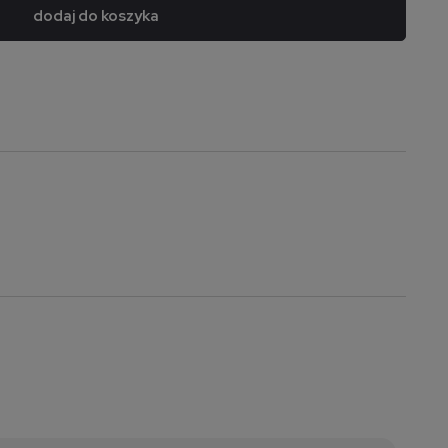
dodaj do koszyka
a nie zawiera ewentualnych