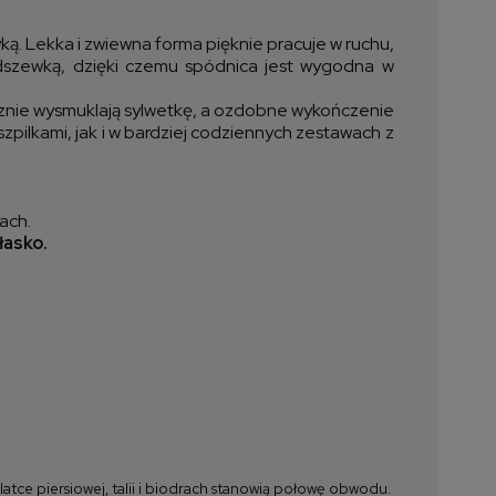
ztów płatności
ką. Lekka i zwiewna forma pięknie pracuje w ruchu,
podszewką, dzięki czemu spódnica jest wygodna w
cznie wysmuklają sylwetkę, a ozdobne wykończenie
szpilkami, jak i w bardziej codziennych zestawach z
ach.
łasko.
tce piersiowej, talii i biodrach stanowią połowę obwodu.