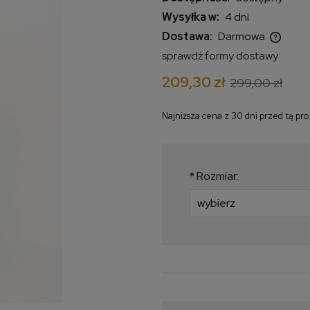
Wysyłka w:
4 dni
Dostawa:
Darmowa
sprawdź formy dostawy
Cena nie zawiera ewentualnych
209,30 zł
299,00 zł
kosztów płatności
Najniższa cena z 30 dni przed tą pr
Jeżeli produkt jest
krócej niż 30 dni, w
najniższa cena od 
*
Rozmiar:
produkt pojawił się 