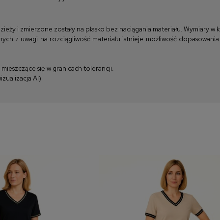
y i zmierzone zostały na płasko bez naciągania materiału. Wymiary w kla
ych z uwagi na rozciągliwość materiału istnieje możliwość dopasowania
ieszczące się w granicach tolerancji.
zualizacja AI)