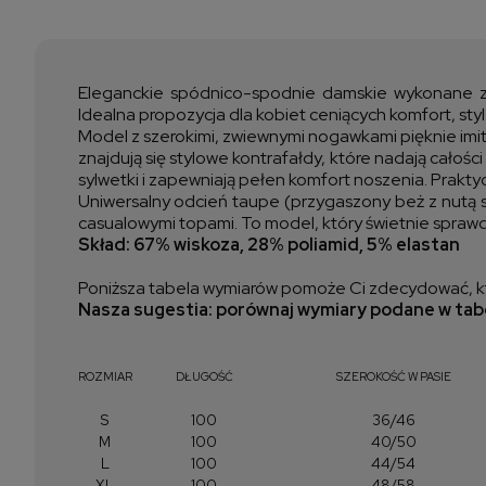
Eleganckie spódnico-spodnie damskie wykonane z 
Idealna propozycja dla kobiet ceniących komfort, sty
Model z szerokimi, zwiewnymi nogawkami pięknie imi
znajdują się stylowe kontrafałdy, które nadają całoś
sylwetki i zapewniają pełen komfort noszenia. Prak
Uniwersalny odcień taupe (przygaszony beż z nutą sz
casualowymi topami. To model, który świetnie sprawdzi
Skład: 67% wiskoza, 28% poliamid, 5% elastan
Poniższa tabela wymiarów pomoże Ci zdecydować, kt
Nasza sugestia: porównaj wymiary podane w tabe
ROZMIAR
DŁUGOŚĆ
SZEROKOŚĆ W PASIE
S
100
36/46
M
100
40/50
L
100
44/54
XL
100
48/58