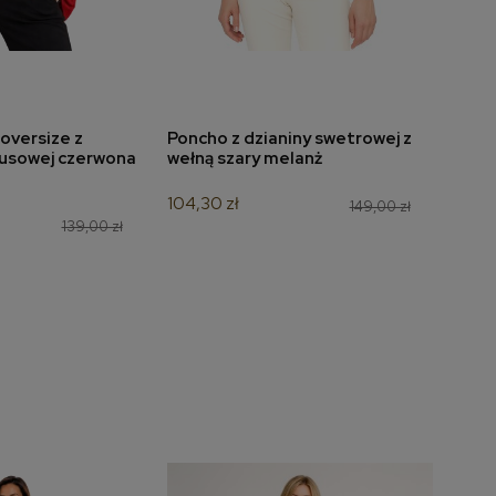
oversize z
Poncho z dzianiny swetrowej z
Bluzk
do koszyka
dodaj do koszyka
usowej czerwona
wełną szary melanż
7196
104,30 zł
132,3
149,00 zł
139,00 zł