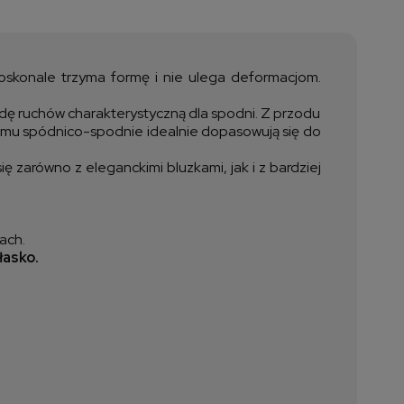
a nie zawiera ewentualnych
ztów płatności
oskonale trzyma formę i nie ulega deformacjom.
dę ruchów charakterystyczną dla spodni. Z przodu
 czemu spódnico-spodnie idealnie dopasowują się do
 zarówno z eleganckimi bluzkami, jak i z bardziej
ach.
łasko.