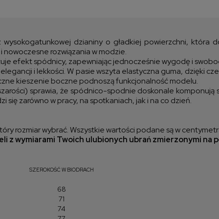
Cen
kos
wysokogatunkowej dzianiny o gładkiej powierzchni, która d
l i nowoczesne rozwiązania w modzie.
tuje efekt spódnicy, zapewniając jednocześnie wygodę i swobo
ci elegancji i lekkości. W pasie wszyta elastyczna guma, dzięki
tyczne kieszenie boczne podnoszą funkcjonalność modelu.
arości) sprawia, że spódnico-spodnie doskonale komponują się
 się zarówno w pracy, na spotkaniach, jak i na co dzień.
óry rozmiar wybrać. Wszystkie wartości podane są w centymetr
li z wymiarami Twoich ulubionych ubrań zmierzonymi na p
SZEROKOŚĆ W BIODRACH
68
71
74
77