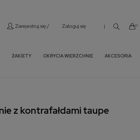
Zarejestruj się /
Zaloguj się
0
|
E
ŻAKIETY
OKRYCIA WIERZCHNIE
AKCESORIA
ie z kontrafałdami taupe