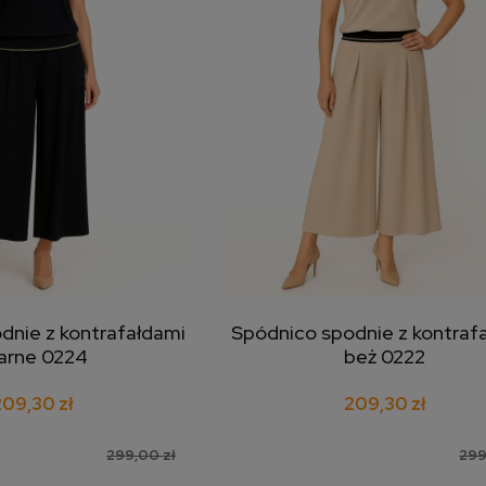
dnie z kontrafałdami
Spódnico spodnie z kontraf
j do koszyka
dodaj do koszyka
arne 0224
beż 0222
09,30 zł
209,30 zł
299,00 zł
299