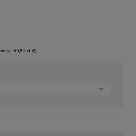
omocją:
149,50 zł
 sprzedawany
yświetlana jest
momentu, kiedy
w sprzedaży.