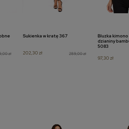
robne
Sukienka w kratę 367
Bluzka kimono 
a
dodaj do koszyka
dodaj 
dzianiny bamb
5083
202,30 zł
9,00 zł
289,00 zł
97,30 zł