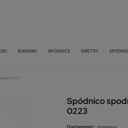
ZKI
SUKIENKI
SPÓDNICE
SWETRY
SPODNI
 taupe 0223
Spódnico spodn
0223
Dostępność:
dostępny