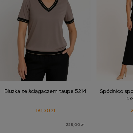
Bluzka ze ściągaczem taupe 5214
Spódnico spo
dodaj do koszyka
doda
cz
181,30 zł
2
259,00 zł