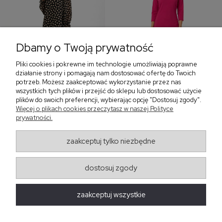
Dbamy o Twoją prywatność
Pliki cookies i pokrewne im technologie umożliwiają poprawne
‹
›
działanie strony i pomagają nam dostosować ofertę do Twoich
potrzeb. Możesz zaakceptować wykorzystanie przez nas
wszystkich tych plików i przejść do sklepu lub dostosować użycie
plików do swoich preferencji, wybierając opcję "Dostosuj zgody".
Sukienka z falbaną i
Sukienka z dekoltem w
Więcej o plikach cookies przeczytasz w naszej Polityce
bufiastym rękawem w
serek, fuksja 566
prywatności.
grochy 577
299,00 zł
579,00 zł
zaakceptuj tylko niezbędne
405,30 zł
dostosuj zgody
Regulaminy
zaakceptuj wszystkie
Obsługa zamówień
Moda Damska Sabina