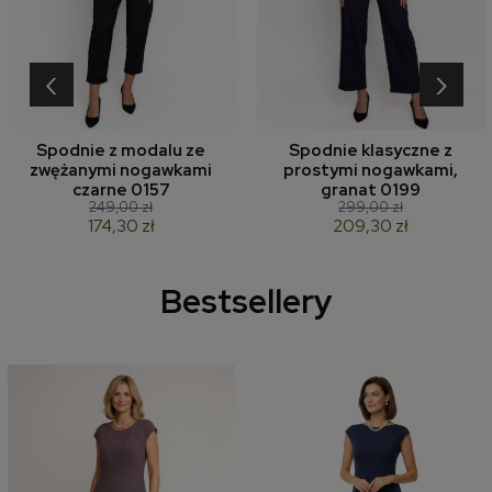
‹
›
Spodnie z modalu ze
Spodnie klasyczne z
zwężanymi nogawkami
prostymi nogawkami,
czarne 0157
granat 0199
249,00 zł
299,00 zł
174,30 zł
209,30 zł
Bestsellery