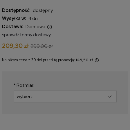
Dostępność:
dostępny
Wysyłka w:
4 dni
Dostawa:
Darmowa
Cena nie zawiera ewentualnych kosztów płatności
sprawdź formy dostawy
209,30 zł
299,00 zł
Najniższa cena z 30 dni przed tą promocją:
149,50 zł
Jeżeli produkt jest sprzedawany
krócej niż 30 dni, wyświetlana jest
najniższa cena od momentu, kiedy
produkt pojawił się w sprzedaży.
*
Rozmiar: