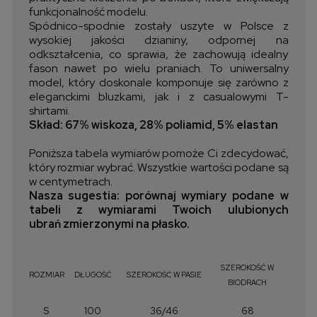
funkcjonalność modelu.
Spódnico-spodnie zostały uszyte w Polsce z
wysokiej jakości dzianiny, odpornej na
odkształcenia, co sprawia, że zachowują idealny
fason nawet po wielu praniach. To uniwersalny
model, który doskonale komponuje się zarówno z
eleganckimi bluzkami, jak i z casualowymi T-
shirtami.
Skład: 67% wiskoza, 28% poliamid, 5% elastan
Poniższa tabela wymiarów pomoże Ci zdecydować,
który rozmiar wybrać. Wszystkie wartości podane są
w centymetrach.
Nasza sugestia: porównaj wymiary podane w
tabeli z wymiarami Twoich ulubionych
ubrań zmierzonymi na płasko.
SZEROKOŚĆ W
ROZMIAR
DŁUGOŚĆ
SZEROKOŚĆ W PASIE
BIODRACH
S
100
36/46
68