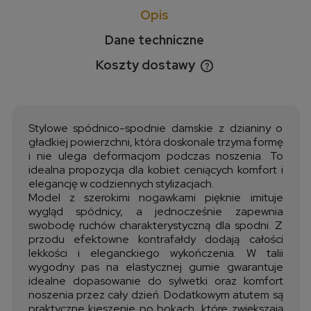
Opis
Dane techniczne
Koszty dostawy
Cena nie zawiera ewentualnych kosztów płatności
Stylowe spódnico-spodnie damskie z dzianiny o
gładkiej powierzchni, która doskonale trzyma formę
i nie ulega deformacjom podczas noszenia. To
idealna propozycja dla kobiet ceniących komfort i
elegancję w codziennych stylizacjach.
Model z szerokimi nogawkami pięknie imituje
wygląd spódnicy, a jednocześnie zapewnia
swobodę ruchów charakterystyczną dla spodni. Z
przodu efektowne kontrafałdy dodają całości
lekkości i eleganckiego wykończenia. W talii
wygodny pas na elastycznej gumie gwarantuje
idealne dopasowanie do sylwetki oraz komfort
noszenia przez cały dzień. Dodatkowym atutem są
praktyczne kieszenie po bokach, które zwiększają