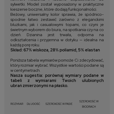
sylwetki. Model został wyposażony w praktyczne
kieszenie boczne, które dodają funkcjonalności.
Beżowy, uniwersalny kolor sprawia, że spódnico-
spodnie łatwo zestawić zarówno z eleganckimi
bluzkami, jak i casualowymi topami, co czyni je
świetnym wyborem do biura, na spotkania czy na co
dzień. Dzianina jest trwała, odporna na
odkształcenia i przyjemna w dotyku — idealna na
każdą porę roku.
Skład: 67% wiskoza, 28% poliamid, 5% elastan
Poniższa tabela wymiarów pomoże Ci zdecydować,
który rozmiar wybrać. Wszystkie wartości podane są
w centymetrach.
Nasza sugestia: porównaj wymiary podane w
tabeli z wymiarami Twoich ulubionych
ubrań zmierzonymi na płasko.
SZEROKOŚĆ W
ROZMIAR
DŁUGOŚĆ
SZEROKOŚĆ W PASIE
BIODRACH