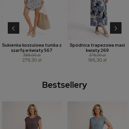
‹
›
Sukienka koszulowa tunika z
Spódnica trapezowa maxi
szarfą w kwiaty 567
kwiaty 269
399,00 zł
279,00 zł
279,30 zł
195,30 zł
Bestsellery