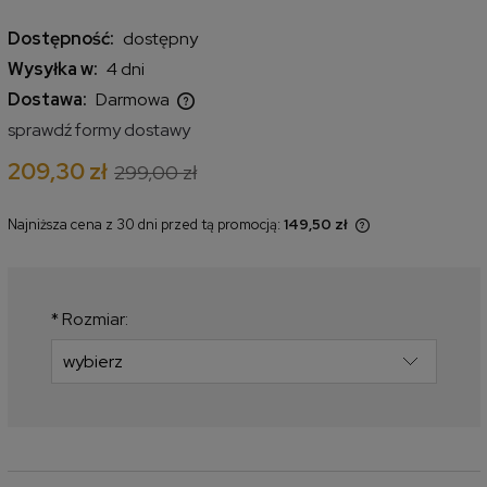
Dostępność:
dostępny
Wysyłka w:
4 dni
Dostawa:
Darmowa
Cena nie zawiera ewentualnych kosztów płatności
sprawdź formy dostawy
209,30 zł
299,00 zł
Najniższa cena z 30 dni przed tą promocją:
149,50 zł
Jeżeli produkt jest sprzedawany
krócej niż 30 dni, wyświetlana jest
najniższa cena od momentu, kiedy
produkt pojawił się w sprzedaży.
*
Rozmiar: