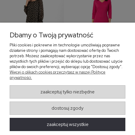
Dbamy o Twoją prywatność
Pliki cookies i pokrewne im technologie umożliwiają poprawne
‹
›
działanie strony i pomagają nam dostosować ofertę do Twoich
potrzeb. Możesz zaakceptować wykorzystanie przez nas
wszystkich tych plików i przejść do sklepu lub dostosować użycie
plików do swoich preferencji, wybierając opcję "Dostosuj zgody".
Sukienka z falbaną i
Sukienka z dekoltem w
Więcej o plikach cookies przeczytasz w naszej Polityce
bufiastym rękawem w
serek, fuksja 566
prywatności.
grochy 577
299,00 zł
579,00 zł
zaakceptuj tylko niezbędne
405,30 zł
dostosuj zgody
Regulaminy
zaakceptuj wszystkie
Obsługa zamówień