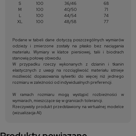
S
100
36/46
68
M
100
40/50
71
L
100
44/54
74
XL
100
48/58
77
Podane w tabeli dane dotyczą poszczególnych wymiarów
odzieży i zmierzone zostały na płasko bez naciągania
materiału. Wymiary w klatce piersiowej, talii i biodrach
stanowią połowę obwodu.
W przypadku rzeczy wykonanych z dzianin i tkanin
elastycznych z uwagi na rozciągliwość materiału istnieje
możliwość dopasowania sylwetki do więcej niż jednego
rozmiaru w zależności od indywidualnych preferencji.
W ramach rozmiaru mogą wystąpić rozbieżności w
wymiarach, mieszczące się w granicach tolerancji.
Rzeczywisty produkt przedstawiony na wirtualnej modelce
(wizualizacja AI)
Produkty powiązane