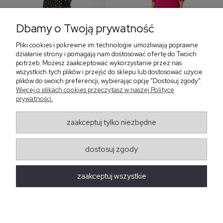
Dbamy o Twoją prywatność
Pliki cookies i pokrewne im technologie umożliwiają poprawne
‹
›
działanie strony i pomagają nam dostosować ofertę do Twoich
potrzeb. Możesz zaakceptować wykorzystanie przez nas
wszystkich tych plików i przejść do sklepu lub dostosować użycie
plików do swoich preferencji, wybierając opcję "Dostosuj zgody".
Sukienka z falbaną i
Sukienka z dekoltem w
Więcej o plikach cookies przeczytasz w naszej Polityce
bufiastym rękawem w
serek, fuksja 566
prywatności.
grochy 577
299,00 zł
579,00 zł
zaakceptuj tylko niezbędne
405,30 zł
dostosuj zgody
Regulaminy
zaakceptuj wszystkie
Obsługa zamówień
Moda Damska Sabina