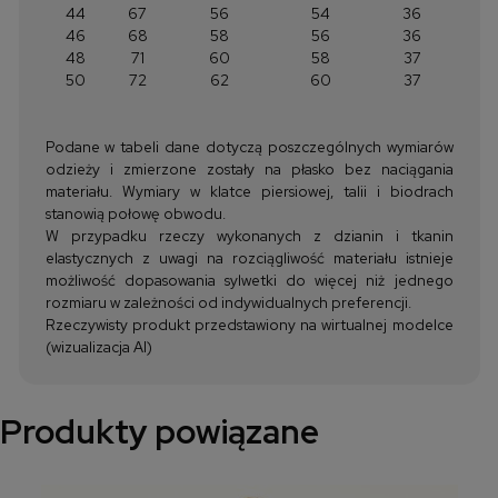
44
67
56
54
36
46
68
58
56
36
48
71
60
58
37
50
72
62
60
37
Podane w tabeli dane dotyczą poszczególnych wymiarów
odzieży i zmierzone zostały na płasko bez naciągania
materiału. Wymiary w klatce piersiowej, talii i biodrach
stanowią połowę obwodu.
W przypadku rzeczy wykonanych z dzianin i tkanin
elastycznych z uwagi na rozciągliwość materiału istnieje
możliwość dopasowania sylwetki do więcej niż jednego
rozmiaru w zależności od indywidualnych preferencji.
Rzeczywisty produkt przedstawiony na wirtualnej modelce
(wizualizacja AI)
Produkty powiązane