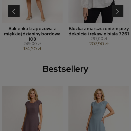
‹
›
Sukienka trapezowa z
Bluzka z marszczeniem przy
miękkiej dzianiny bordowa
dekolcie i rękawie biała 7261
297,00 zł
108
207,90 zł
249,00 zł
174,30 zł
Bestsellery