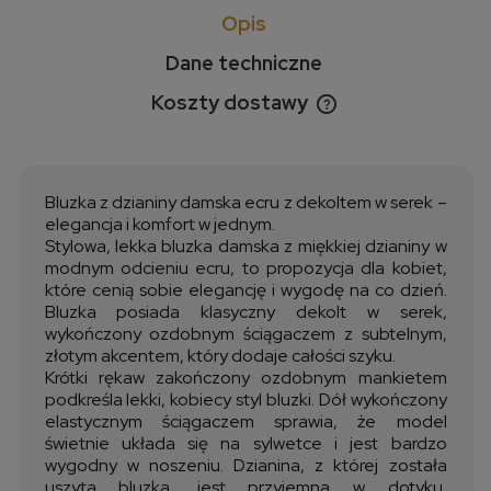
Opis
Dane techniczne
Koszty dostawy
Cena nie zawiera ewentualnych kosztów płatności
Bluzka z dzianiny damska ecru z dekoltem w serek –
elegancja i komfort w jednym.
Stylowa, lekka bluzka damska z miękkiej dzianiny w
modnym odcieniu ecru, to propozycja dla kobiet,
które cenią sobie elegancję i wygodę na co dzień.
Bluzka posiada klasyczny dekolt w serek,
wykończony ozdobnym ściągaczem z subtelnym,
złotym akcentem, który dodaje całości szyku.
Krótki rękaw zakończony ozdobnym mankietem
podkreśla lekki, kobiecy styl bluzki. Dół wykończony
elastycznym ściągaczem sprawia, że model
świetnie układa się na sylwetce i jest bardzo
wygodny w noszeniu. Dzianina, z której została
uszyta bluzka, jest przyjemna w dotyku,