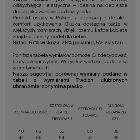
oddychająca i elastyczna — idealna na cieplejsze
dni lub jako warstwa pod marynarkę.
Produkt uszyty w Polsce, z dbałością o detale i
komfort użytkowania. Bluzka dostępna także w
większych rozmiarach, dzięki czemu każda kobieta
znajdzie idealny model dla siebie.
Skład: 67% wiskoza, 28% poliamid, 5% elastan
Poniższa tabela wymiarów pomoże Ci zdecydować,
który rozmiar wybrać. Wszystkie wartości podane są
w centymetrach.
Nasza sugestia: porównaj wymiary podane w
tabeli z wymiarami Twoich ulubionych
ubrań zmierzonymi na płasko
SZEROKOŚĆ W
DŁUGOŚĆ
SZEROKOŚĆ W
ROZMIAR
DŁUGOŚĆ
KLATCE
RĘKAWA OD
BIODRACH
PIERSIOWEJ
SZYI
40
65
52
50
35
42
66
54
52
35