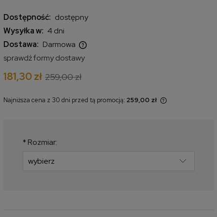
Dostępność:
dostępny
Wysyłka w:
4 dni
Dostawa:
Darmowa
Cena nie zawiera ewentualnych kosztów płatności
sprawdź formy dostawy
181,30 zł
259,00 zł
Najniższa cena z 30 dni przed tą promocją:
259,00 zł
Jeżeli produkt jest sprzedawany
krócej niż 30 dni, wyświetlana jest
najniższa cena od momentu, kiedy
produkt pojawił się w sprzedaży.
*
Rozmiar: