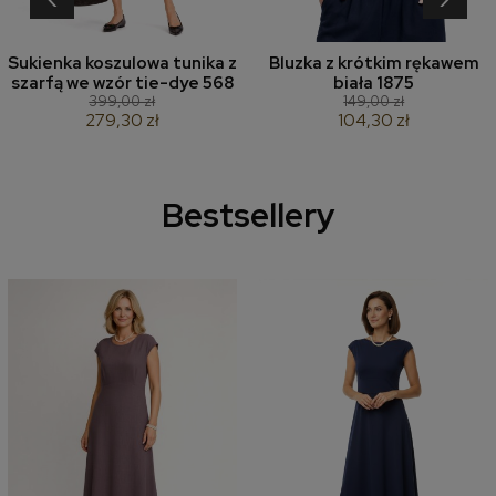
Sukienka koszulowa tunika z
Bluzka z krótkim rękawem
szarfą we wzór tie-dye 568
biała 1875
399,00 zł
149,00 zł
279,30 zł
104,30 zł
Bestsellery