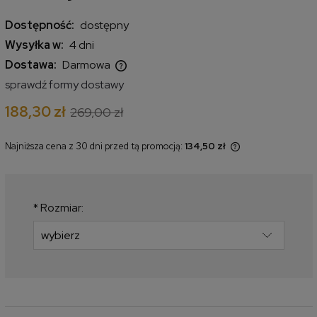
Dostępność:
dostępny
Wysyłka w:
4 dni
Dostawa:
Darmowa
Cena nie zawiera ewentualnych kosztów płatności
sprawdź formy dostawy
188,30 zł
269,00 zł
Najniższa cena z 30 dni przed tą promocją:
134,50 zł
Jeżeli produkt jest sprzedawany
krócej niż 30 dni, wyświetlana jest
najniższa cena od momentu, kiedy
produkt pojawił się w sprzedaży.
*
Rozmiar: