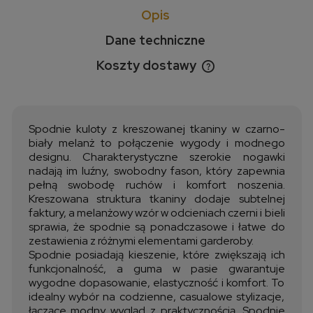
Opis
Dane techniczne
Koszty dostawy
Cena nie zawiera ewentualnych kosztów płatności
Spodnie kuloty z kreszowanej tkaniny w czarno-
biały melanż to połączenie wygody i modnego
designu. Charakterystyczne szerokie nogawki
nadają im luźny, swobodny fason, który zapewnia
pełną swobodę ruchów i komfort noszenia.
Kreszowana struktura tkaniny dodaje subtelnej
faktury, a melanżowy wzór w odcieniach czerni i bieli
sprawia, że spodnie są ponadczasowe i łatwe do
zestawienia z różnymi elementami garderoby.
Spodnie posiadają kieszenie, które zwiększają ich
funkcjonalność, a guma w pasie gwarantuje
wygodne dopasowanie, elastyczność i komfort. To
idealny wybór na codzienne, casualowe stylizacje,
łączące modny wygląd z praktycznością. Spodnie