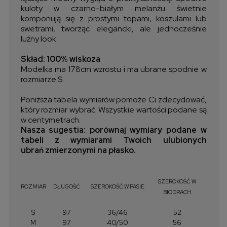
kuloty w czarno-białym melanżu świetnie
komponują się z prostymi topami, koszulami lub
swetrami, tworząc elegancki, ale jednocześnie
luźny look.
Skład: 100% wiskoza
Modelka ma 178cm wzrostu i ma ubrane spodnie w
rozmiarze S
Poniższa tabela wymiarów pomoże Ci zdecydować,
który rozmiar wybrać. Wszystkie wartości podane są
w centymetrach.
Nasza sugestia: porównaj wymiary podane w
tabeli z wymiarami Twoich ulubionych
ubrań zmierzonymi na płasko.
SZEROKOŚĆ W
ROZMIAR
DŁUGOŚĆ
SZEROKOŚĆ W PASIE
BIODRACH
S
97
36/46
52
M
97
40/50
56