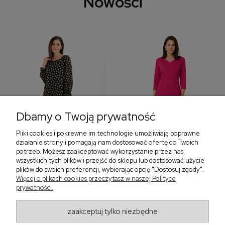
Nowości
Dbamy o Twoją prywatność
Pliki cookies i pokrewne im technologie umożliwiają poprawne
‹
›
działanie strony i pomagają nam dostosować ofertę do Twoich
potrzeb. Możesz zaakceptować wykorzystanie przez nas
wszystkich tych plików i przejść do sklepu lub dostosować użycie
plików do swoich preferencji, wybierając opcję "Dostosuj zgody".
Sukienka z falbaną i
Sukienka z dekoltem w
Więcej o plikach cookies przeczytasz w naszej Polityce
bufiastym rękawem w
serek, fuksja 566
prywatności.
grochy 577
299,00 zł
579,00 zł
zaakceptuj tylko niezbędne
405,30 zł