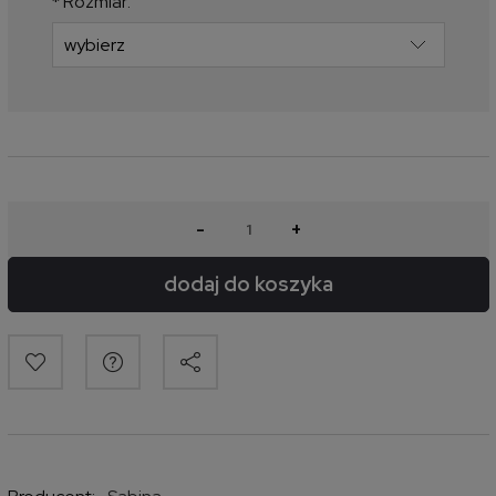
*
Rozmiar:
-
+
dodaj do koszyka