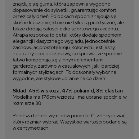
znajduje się guma, która zapewnia wygodne
dopasowanie do sylwetki, gwarantując komfort
przez cały dzień. Po bokach spodni znajdują się
skośne kieszenie, które nie tylko są praktyczne, ale
także dodają całości lekko sportowego akcentu.
Atrapa rozporka to detal, który dodaje spodniom
elegancji i klasycznego wyglądu, jednocześnie
zachowując prostotę kroju. Kolor ecru jest jasny,
neutralny i ponadczasowy, co sprawia, że spodnie
łatwo komponują się z innymi elementami
garderoby, zarówno w casualowych, jak i bardziej
formalnych stylizacjach. To doskonały wybór na
wygodne, ale stylowe ubranie na co dzień.
Skład: 45% wiskoza, 47% poliamid, 8% elastan
Modelka ma 176cm wzrostu i ma ubrane spodnie w
rozmiarze 38
Poniższa tabela wymiarów pomoże Ci zdecydować,
który rozmiar wybrać. Wszystkie wartości podane są
w centymetrach.