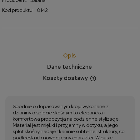
Producent:
Sabina
Kod produktu:
0142
Opis
Dane techniczne
Koszty dostawy
Cena nie zawiera ewentualnych kosztów płatności
Spodnie o dopasowanym kroju wykonane z
dzianiny o splocie skośnym to elegancka i
komfortowa propozycja na codzienne stylizacje.
Materiał jest miękki i przyjemny w dotyku, a jego
splot skośny nadaje tkaninie subtelnej struktury, co
podkreśla ich nowoczesny charakter. W pasie