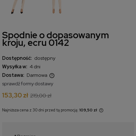
Spodnie o dopasowanym
kroju, ecru 0142
Dostępność:
dostępny
Wysyłka w:
4 dni
Dostawa:
Darmowa
Cena nie zawiera ewentualnych kosztów płatności
sprawdź formy dostawy
153,30 zł
219,00 zł
Najniższa cena z 30 dni przed tą promocją:
109,50 zł
Jeżeli produkt jest sprzedawany
krócej niż 30 dni, wyświetlana jest
najniższa cena od momentu, kiedy
produkt pojawił się w sprzedaży.