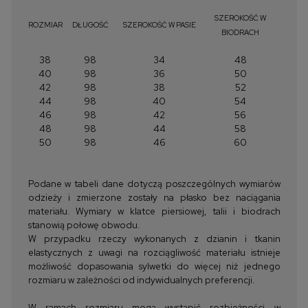
SZEROKOŚĆ W
ROZMIAR
DŁUGOŚĆ
SZEROKOŚĆ W PASIE
BIODRACH
38
98
34
48
40
98
36
50
42
98
38
52
44
98
40
54
46
98
42
56
48
98
44
58
50
98
46
60
Podane w tabeli dane dotyczą poszczególnych wymiarów
odzieży i zmierzone zostały na płasko bez naciągania
materiału. Wymiary w klatce piersiowej, talii i biodrach
stanowią połowę obwodu.
W przypadku rzeczy wykonanych z dzianin i tkanin
elastycznych z uwagi na rozciągliwość materiału istnieje
możliwość dopasowania sylwetki do więcej niż jednego
rozmiaru w zależności od indywidualnych preferencji.
W ramach rozmiaru mogą wystąpić rozbieżności w