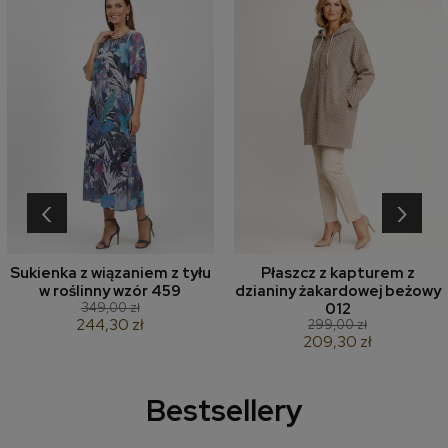
‹
›
Sukienka z wiązaniem z tyłu
Płaszcz z kapturem z
w roślinny wzór 459
dzianiny żakardowej beżowy
349,00 zł
012
244,30 zł
299,00 zł
209,30 zł
Bestsellery