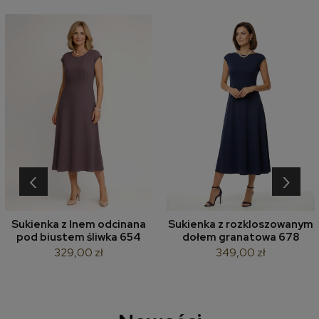
‹
›
Sukienka z lnem odcinana
Sukienka z rozkloszowanym
pod biustem śliwka 654
dołem granatowa 678
329,00 zł
349,00 zł